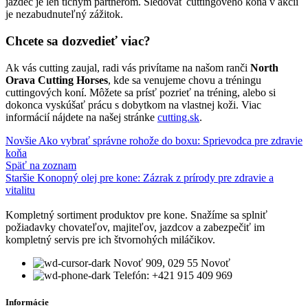
jazdec je len tichým partnerom. Sledovať cuttingového koňa v akcii
je nezabudnuteľný zážitok.
Chcete sa dozvedieť viac?
Ak vás cutting zaujal, radi vás privítame na našom ranči
North
Orava Cutting Horses
, kde sa venujeme chovu a tréningu
cuttingových koní. Môžete sa prísť pozrieť na tréning, alebo si
dokonca vyskúšať prácu s dobytkom na vlastnej koži. Viac
informácií nájdete na našej stránke
cutting.sk
.
Novšie
Ako vybrať správne rohože do boxu: Sprievodca pre zdravie
koňa
Späť na zoznam
Staršie
Konopný olej pre kone: Zázrak z prírody pre zdravie a
vitalitu
Kompletný sortiment produktov pre kone. Snažíme sa splniť
požiadavky chovateľov, majiteľov, jazdcov a zabezpečiť im
kompletný servis pre ich štvornohých miláčikov.
Novoť 909, 029 55 Novoť
Telefón: +421 915 409 969
Informácie