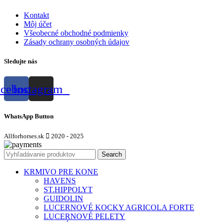
Kontakt
Môj účet
Všeobecné obchodné podmienky
Zásady ochrany osobných údajov
Sledujte nás
acebook
Instagram
WhatsApp Button
Allforhorses.sk
2020 - 2025
Search
KRMIVO PRE KONE
HAVENS
ST.HIPPOLYT
GUIDOLIN
LUCERNOVÉ KOCKY AGRICOLA FORTE
LUCERNOVÉ PELETY