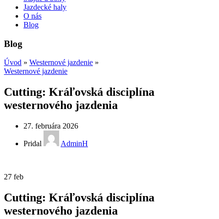
Jazdecké haly
O nás
Blog
Blog
Úvod
»
Westernové jazdenie
»
Westernové jazdenie
Cutting: Kráľovská disciplína
westernového jazdenia
27. februára 2026
Pridal
AdminH
27
feb
Cutting: Kráľovská disciplína
westernového jazdenia