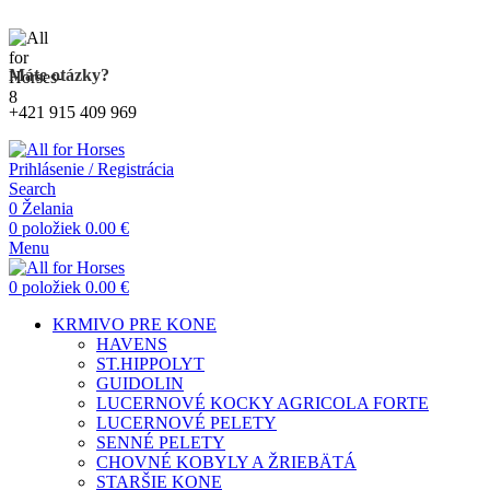
Kompletný sortiment produktov pre kone
Máte otázky?
+421 915 409 969
Prihlásenie / Registrácia
Search
0
Želania
0
položiek
0.00
€
Menu
0
položiek
0.00
€
KRMIVO PRE KONE
HAVENS
ST.HIPPOLYT
GUIDOLIN
LUCERNOVÉ KOCKY AGRICOLA FORTE
LUCERNOVÉ PELETY
SENNÉ PELETY
CHOVNÉ KOBYLY A ŽRIEBÄTÁ
STARŠIE KONE