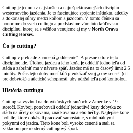
Cutting je jednou z najstarších a najrešpektovanejších disciplín
westernového jazdenia. Je to fascinujúce spojenie inštinktu, atletiky
a dokonalej súhry medzi koňom a jazdcom. V tomto článku sa
ponoríme do sveta cuttingu a predstavíme vám túto kráľovskú
disciplínu, ktorej sa s vášňou venujeme aj my v
North Orava
Cutting Horses
.
Čo je cutting?
Cutting v preklade znamená „oddelenie“. A presne o to v tejto
disciplíne ide. Úlohou jazdca a jeho koňa je oddeliť jedno teľa od
stáda a zabrániť mu v návrate späť. Jazdec má na to časový limit 2,5
minúty. Počas tejto doby musí kôň preukázať svoj „cow sense“ (cit
pre dobytok) a atletické schopnosti, aby udržal teľa pod kontrolou.
História cuttingu
Cutting sa vyvinul na dobytkárskych rančoch v Amerike v 19.
storočí. Kovboji potrebovali oddeliť jednotlivé kusy dobytka zo
stáda na účely očkovania, značkovania alebo liečby. Najlepšie kone
boli tie, ktoré dokázali pracovať samostatne, s minimálnymi
pokynmi od jazdca. Tieto kone boli vysoko cenené a stali sa
základom pre moderný cuttingový šport.