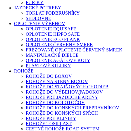
FÚRIKY
JAZDECKÉ POTREBY
TOKLAT PODBRUŠNÍKY
SEDLOVNE
OPLOTENIE VÝBEHOV
OPLOTENIE EQUISAFE
OPLOTENIE HIPPO SAFE
OPLOTENIE ECO PLANK
OPLOTENIE ČERVENÝ SMREK
FRÉZOVANÉ OPLOTENIE ČERVENÝ SMREK
MANIPULAČNÉ DIELCE
OPLOTENIE AGÁTOVE KOLY
PLASTOVÉ STĹPIKY
ROHOŽE
ROHOŽE DO BOXOV
ROHOŽE NA STENY BOXOV
ROHOŽE DO STAJŇOVÝCH CHODIEB
ROHOŽE DO VÝBEHOV/PADOKOV
ROHOŽE PRE JAZDECKÉ ARÉNY
ROHOŽE DO KOLOTOČOV
ROHOŽE DO KONSKÝCH PREPRAVNÍKOV
ROHOŽE DO KONSKÝCH SPŔCH
ROHOŽE PRE KLINIKY
ROHOŽE TOSIPLAST
CESTNÉ ROHOŽE ROAD SYSTEM