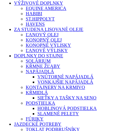
VÝŽIVOVÉ DOPLNKY
EQUINE AMERICA
HABIBI
ST.HIPPOLYT
HAVENS
ZA STUDENA LISOVANÉ OLEJE
ĽANOVÝ OLEJ
KONOPNÝ OLEJ
KONOPNÉ VÝLISKY
ĽANOVÉ VÝLISKY
DOPLNKY DO STAJNE
SOLÁRIUM
KŔMNE ŽĽABY
NAPÁJADLÁ
VNÚTORNÉ NAPÁJADLÁ
VONKAJŠIE NAPÁJADLÁ
KONTAJNERY NA KRMIVO
KŔMIDLÁ
SIEŤKY A TAŠKY NA SENO
PODSTIELKA
HOBLINOVÁ PODSTIELKA
SLAMENÉ PELETY
FÚRIKY
JAZDECKÉ POTREBY
TOKLAT PODBRUŠNÍKY