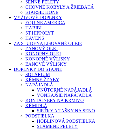
SENNÉ PELETY
CHOVNÉ KOBYLY A ŽRIEBÄTÁ
STARŠIE KONE
VÝŽIVOVÉ DOPLNKY
EQUINE AMERICA
HABIBI
ST.HIPPOLYT
HAVENS
ZA STUDENA LISOVANÉ OLEJE
ĽANOVÝ OLEJ
KONOPNÝ OLEJ
KONOPNÉ VÝLISKY
ĽANOVÉ VÝLISKY
DOPLNKY DO STAJNE
SOLÁRIUM
KŔMNE ŽĽABY
NAPÁJADLÁ
VNÚTORNÉ NAPÁJADLÁ
VONKAJŠIE NAPÁJADLÁ
KONTAJNERY NA KRMIVO
KŔMIDLÁ
SIEŤKY A TAŠKY NA SENO
PODSTIELKA
HOBLINOVÁ PODSTIELKA
SLAMENÉ PELETY