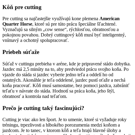
Kôň pre cutting
Pre cutting sa najčastejšie využívajú kone plemena
American
Quarter Horse
, ktoré sú pre túto prácu špeciálne šľachtené.
Vyznačujú sa silným „cow sense“, rýchlosťou, obratnosťou a
pokojnou povahou. Dobrý cuttingový kôň musí byť inteligentný,
vnímavý a ochotný spolupracovať.
Priebeh súťaže
Súťaž v cuttingu prebieha v aréne, kde je pripravené stádo dobytka.
Jazdec má 2,5 minúty na to, aby predviedol prácu svojho koňa. Po
vjazde do stáda si jazdec vyberie jedno teľa a oddelí ho od
ostatných. Akonáhle je teľa oddelené, jazdec pustí oťaže a nechá
koňa pracovať. Kôň musí samostatne, bez pomoci jazdca, zabrániť
teľaťu v návrate do stáda. Hodnotí sa práca koňa, jeho štýl,
obratnosť a kontrola nad teľaťom.
Prečo je cutting taký fascinujúci?
Cutting je viac ako len šport. Je to umenie, ktoré si vyžaduje roky
tréningu, trpezlivosti a hlbokého porozumenia medzi koňom a
jazdcom. Je to tanec, v ktorom kôň a teľa hrajú hlavné úlohy a