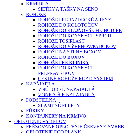
KŔMIDLÁ
SIEŤKY A TAŠKY NA SENO
ROHOŽE
ROHOŽE PRE JAZDECKÉ ARÉNY
ROHOŽE DO KOLOTOČOV
ROHOŽE DO STAJŇOVÝCH CHODIEB
ROHOŽE DO KONSKÝCH SPŔCH
ROHOŽE TOSIPLAST
ROHOŽE DO VÝBEHOV/PADOKOV
ROHOŽE NA STENY BOXOV
ROHOŽE DO BOXOV
ROHOŽE PRE KLINIKY
ROHOŽE DO KONSKÝCH
PREPRAVNÍKOV
CESTNÉ ROHOŽE ROAD SYSTEM
NAPÁJADLÁ
VNÚTORNÉ NAPÁJADLÁ
VONKAJŠIE NAPÁJADLÁ
PODSTIELKA
SLAMENÉ PELETY
FÚRIKY
KONTAJNERY NA KRMIVO
OPLOTENIE VÝBEHOV
FRÉZOVANÉ OPLOTENIE ČERVENÝ SMREK
OPLOTENIE ECO PLANK