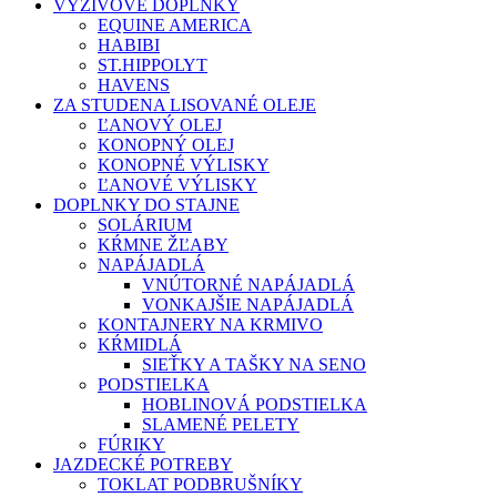
VÝŽIVOVÉ DOPLNKY
EQUINE AMERICA
HABIBI
ST.HIPPOLYT
HAVENS
ZA STUDENA LISOVANÉ OLEJE
ĽANOVÝ OLEJ
KONOPNÝ OLEJ
KONOPNÉ VÝLISKY
ĽANOVÉ VÝLISKY
DOPLNKY DO STAJNE
SOLÁRIUM
KŔMNE ŽĽABY
NAPÁJADLÁ
VNÚTORNÉ NAPÁJADLÁ
VONKAJŠIE NAPÁJADLÁ
KONTAJNERY NA KRMIVO
KŔMIDLÁ
SIEŤKY A TAŠKY NA SENO
PODSTIELKA
HOBLINOVÁ PODSTIELKA
SLAMENÉ PELETY
FÚRIKY
JAZDECKÉ POTREBY
TOKLAT PODBRUŠNÍKY