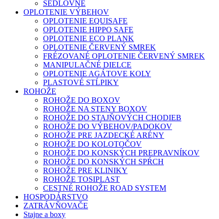
SEDLOVNE
OPLOTENIE VÝBEHOV
OPLOTENIE EQUISAFE
OPLOTENIE HIPPO SAFE
OPLOTENIE ECO PLANK
OPLOTENIE ČERVENÝ SMREK
FRÉZOVANÉ OPLOTENIE ČERVENÝ SMREK
MANIPULAČNÉ DIELCE
OPLOTENIE AGÁTOVE KOLY
PLASTOVÉ STĹPIKY
ROHOŽE
ROHOŽE DO BOXOV
ROHOŽE NA STENY BOXOV
ROHOŽE DO STAJŇOVÝCH CHODIEB
ROHOŽE DO VÝBEHOV/PADOKOV
ROHOŽE PRE JAZDECKÉ ARÉNY
ROHOŽE DO KOLOTOČOV
ROHOŽE DO KONSKÝCH PREPRAVNÍKOV
ROHOŽE DO KONSKÝCH SPŔCH
ROHOŽE PRE KLINIKY
ROHOŽE TOSIPLAST
CESTNÉ ROHOŽE ROAD SYSTEM
HOSPODÁRSTVO
ZATRÁVŇOVAČE
Stajne a boxy