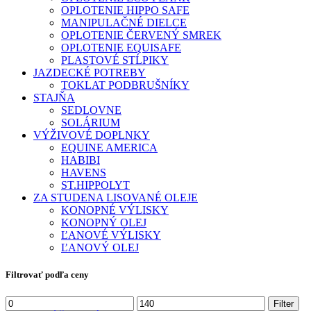
OPLOTENIE HIPPO SAFE
MANIPULAČNÉ DIELCE
OPLOTENIE ČERVENÝ SMREK
OPLOTENIE EQUISAFE
PLASTOVÉ STĹPIKY
JAZDECKÉ POTREBY
TOKLAT PODBRUŠNÍKY
STAJŇA
SEDLOVNE
SOLÁRIUM
VÝŽIVOVÉ DOPLNKY
EQUINE AMERICA
HABIBI
HAVENS
ST.HIPPOLYT
ZA STUDENA LISOVANÉ OLEJE
KONOPNÉ VÝLISKY
KONOPNÝ OLEJ
ĽANOVÉ VÝLISKY
ĽANOVÝ OLEJ
Filtrovať podľa ceny
Minimálna
Maximálna
Filter