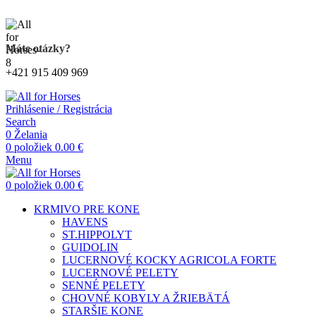
Kompletný sortiment produktov pre kone
Máte otázky?
+421 915 409 969
Prihlásenie / Registrácia
Search
0
Želania
0
položiek
0.00
€
Menu
0
položiek
0.00
€
KRMIVO PRE KONE
HAVENS
ST.HIPPOLYT
GUIDOLIN
LUCERNOVÉ KOCKY AGRICOLA FORTE
LUCERNOVÉ PELETY
SENNÉ PELETY
CHOVNÉ KOBYLY A ŽRIEBÄTÁ
STARŠIE KONE