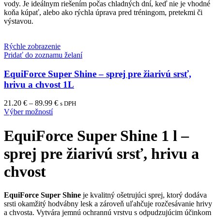
vody. Je ideálnym riešením počas chladných dní, keď nie je vhodné
koňa kúpať, alebo ako rýchla úprava pred tréningom, pretekmi či
výstavou.
Rýchle zobrazenie
Pridať do zoznamu želaní
EquiForce Super Shine – sprej pre žiarivú srsť,
hrivu a chvost 1L
21.20
€
–
89.99
€
s DPH
This
Výber možností
product
has
EquiForce Super Shine 1 l –
multiple
variants.
sprej pre žiarivú srsť, hrivu a
The
options
chvost
may
be
chosen
EquiForce Super Shine
je kvalitný ošetrujúci sprej, ktorý dodáva
on
srsti okamžitý hodvábny lesk a zároveň uľahčuje rozčesávanie hrivy
the
a chvosta. Vytvára jemnú ochrannú vrstvu s odpudzujúcim účinkom
product