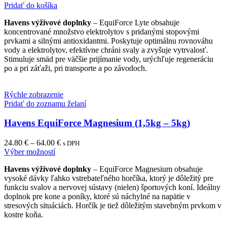
Pridať do košíka
Havens výživové doplnky
– EquiForce Lyte obsahuje
koncentrované množstvo elektrolytov s pridanými stopovými
prvkami a silnými antioxidantmi. Poskytuje optimálnu rovnováhu
vody a elektrolytov, efektívne chráni svaly a zvyšuje vytrvalosť.
Stimuluje smäd pre väčšie prijímanie vody, urýchľuje regeneráciu
po a pri záťaži, pri transporte a po závodoch.
Rýchle zobrazenie
Pridať do zoznamu želaní
Havens EquiForce Magnesium (1,5kg – 5kg)
24.80
€
–
64.00
€
s DPH
This
Výber možností
product
Havens výživové doplnky
– EquiForce Magnesium obsahuje
has
vysoké dávky ľahko vstrebateľného horčíka, ktorý je dôležitý pre
multiple
funkciu svalov a nervovej sústavy (nielen) športových koní. Ideálny
variants.
doplnok pre kone a poníky, ktoré sú náchylné na napätie v
The
stresových situáciách. Horčík je tiež dôležitým stavebným prvkom v
options
kostre koňa.
may
be