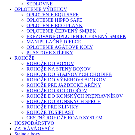
SEDLOVNE
OPLOTENIE VÝBEHOV
OPLOTENIE EQUISAFE
OPLOTENIE HIPPO SAFE
OPLOTENIE ECO PLANK
OPLOTENIE ČERVENÝ SMREK
FRÉZOVANÉ OPLOTENIE ČERVENÝ SMREK
MANIPULAČNÉ DIELCE
OPLOTENIE AGÁTOVE KOLY
PLASTOVÉ STĹPIKY
ROHOŽE
ROHOŽE DO BOXOV
ROHOŽE NA STENY BOXOV
ROHOŽE DO STAJŇOVÝCH CHODIEB
ROHOŽE DO VÝBEHOV/PADOKOV
ROHOŽE PRE JAZDECKÉ ARÉNY
ROHOŽE DO KOLOTOČOV
ROHOŽE DO KONSKÝCH PREPRAVNÍKOV
ROHOŽE DO KONSKÝCH SPŔCH
ROHOŽE PRE KLINIKY
ROHOŽE TOSIPLAST
CESTNÉ ROHOŽE ROAD SYSTEM
HOSPODÁRSTVO
ZATRÁVŇOVAČE
Stajne a boxy