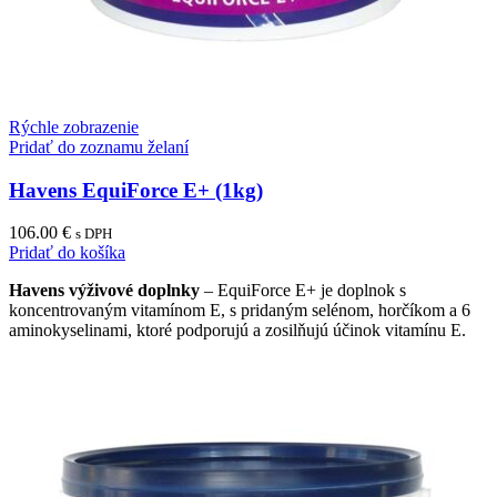
Rýchle zobrazenie
Pridať do zoznamu želaní
Havens EquiForce E+ (1kg)
106.00
€
s DPH
Pridať do košíka
Havens výživové doplnky
– EquiForce E+ je doplnok s
koncentrovaným vitamínom E, s pridaným selénom, horčíkom a 6
aminokyselinami, ktoré podporujú a zosilňujú účinok vitamínu E.