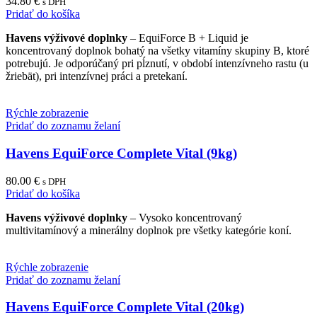
34.80
€
s DPH
Pridať do košíka
Havens výživové doplnky
– EquiForce B + Liquid je
koncentrovaný doplnok bohatý na všetky vitamíny skupiny B, ktoré
potrebujú. Je odporúčaný pri pĺznutí, v období intenzívneho rastu (u
žriebät), pri intenzívnej práci a pretekaní.
Rýchle zobrazenie
Pridať do zoznamu želaní
Havens EquiForce Complete Vital (9kg)
80.00
€
s DPH
Pridať do košíka
Havens výživové doplnky
– Vysoko koncentrovaný
multivitamínový a minerálny doplnok pre všetky kategórie koní.
Rýchle zobrazenie
Pridať do zoznamu želaní
Havens EquiForce Complete Vital (20kg)