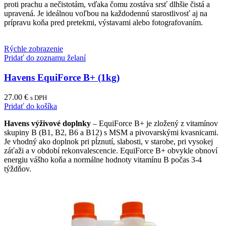
proti prachu a nečistotám, vďaka čomu zostáva srsť dlhšie čistá a
page
upravená. Je ideálnou voľbou na každodennú starostlivosť aj na
prípravu koňa pred pretekmi, výstavami alebo fotografovaním.
Rýchle zobrazenie
Pridať do zoznamu želaní
Havens EquiForce B+ (1kg)
27.00
€
s DPH
Pridať do košíka
Havens výživové doplnky
– EquiForce B+ je zložený z vitamínov
skupiny B (B1, B2, B6 a B12) s MSM a pivovarskými kvasnicami.
Je vhodný ako doplnok pri pĺznutí, slabosti, v starobe, pri vysokej
záťaži a v období rekonvalescencie. EquiForce B+ obvykle obnoví
energiu vášho koňa a normálne hodnoty vitamínu B počas 3-4
týždňov.