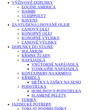
VÝŽIVOVÉ DOPLNKY
EQUINE AMERICA
HABIBI
ST.HIPPOLYT
HAVENS
ZA STUDENA LISOVANÉ OLEJE
ĽANOVÝ OLEJ
KONOPNÝ OLEJ
KONOPNÉ VÝLISKY
ĽANOVÉ VÝLISKY
DOPLNKY DO STAJNE
SOLÁRIUM
KŔMNE ŽĽABY
NAPÁJADLÁ
VNÚTORNÉ NAPÁJADLÁ
VONKAJŠIE NAPÁJADLÁ
KONTAJNERY NA KRMIVO
KŔMIDLÁ
SIEŤKY A TAŠKY NA SENO
PODSTIELKA
HOBLINOVÁ PODSTIELKA
SLAMENÉ PELETY
FÚRIKY
JAZDECKÉ POTREBY
TOKLAT PODBRUŠNÍKY