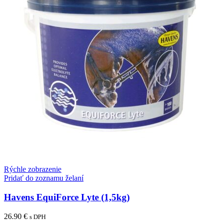
Rýchle zobrazenie
Pridať do zoznamu želaní
Havens EquiForce Lyte (1,5kg)
26.90
€
s DPH