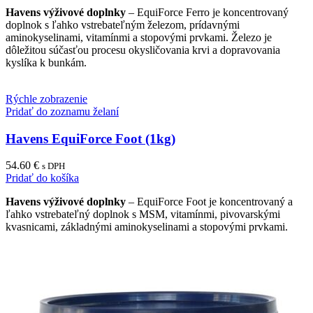
Havens výživové doplnky
– EquiForce Ferro je koncentrovaný
doplnok s ľahko vstrebateľným železom, prídavnými
aminokyselinami, vitamínmi a stopovými prvkami. Železo je
dôležitou súčasťou procesu okysličovania krvi a dopravovania
kyslíka k bunkám.
Rýchle zobrazenie
Pridať do zoznamu želaní
Havens EquiForce Foot (1kg)
54.60
€
s DPH
Pridať do košíka
Havens výživové doplnky
– EquiForce Foot je koncentrovaný a
ľahko vstrebateľný doplnok s MSM, vitamínmi, pivovarskými
kvasnicami, základnými aminokyselinami a stopovými prvkami.