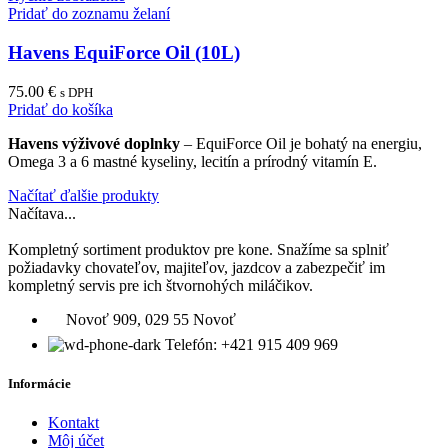
Pridať do zoznamu želaní
Havens EquiForce Oil (10L)
75.00
€
s DPH
Pridať do košíka
Havens výživové doplnky
– EquiForce Oil je bohatý na energiu,
Omega 3 a 6 mastné kyseliny, lecitín a prírodný vitamín E.
Načítať ďalšie produkty
Načítava...
Kompletný sortiment produktov pre kone. Snažíme sa splniť
požiadavky chovateľov, majiteľov, jazdcov a zabezpečiť im
kompletný servis pre ich štvornohých miláčikov.
Novoť 909, 029 55 Novoť
Telefón: +421 915 409 969
Informácie
Kontakt
Môj účet