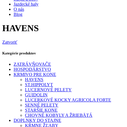
Jazdecké haly
O nás
Blog
HAVENS
Zatvoriť
Kategórie produktov
ZATRÁVŇOVAČE
HOSPODÁRSTVO
KRMIVO PRE KONE
HAVENS
ST.HIPPOLYT
LUCERNOVÉ PELETY
GUIDOLIN
LUCERKOVÉ KOCKY AGRICOLA FORTE
SENNÉ PELETY
STARŠIE KONE
CHOVNÉ KOBYLY A ŽRIEBÄTÁ
DOPLNKY DO STAJNE
KŔMNE ŽĽABY