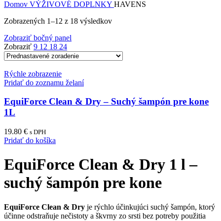
cena
cena
Domov
VÝŽIVOVÉ DOPLNKY
HAVENS
Zobrazených 1–12 z 18 výsledkov
Zobraziť bočný panel
Zobraziť
9
12
18
24
Rýchle zobrazenie
Pridať do zoznamu želaní
EquiForce Clean & Dry – Suchý šampón pre kone
1L
19.80
€
s DPH
Pridať do košíka
EquiForce Clean & Dry 1 l –
suchý šampón pre kone
EquiForce Clean & Dry
je rýchlo účinkujúci suchý šampón, ktorý
účinne odstraňuje nečistoty a škvrny zo srsti bez potreby použitia