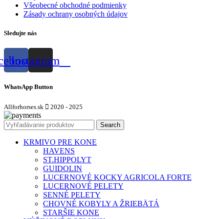
Všeobecné obchodné podmienky
Zásady ochrany osobných údajov
Sledujte nás
cebook
Instagram
WhatsApp Button
Allforhorses.sk
2020 - 2025
Search
KRMIVO PRE KONE
HAVENS
ST.HIPPOLYT
GUIDOLIN
LUCERNOVÉ KOCKY AGRICOLA FORTE
LUCERNOVÉ PELETY
SENNÉ PELETY
CHOVNÉ KOBYLY A ŽRIEBÄTÁ
STARŠIE KONE