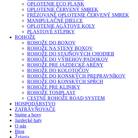
OPLOTENIE ECO PLANK
OPLOTENIE ČERVENÝ SMREK
FRÉZOVANÉ OPLOTENIE ČERVENÝ SMREK
MANIPULAČNÉ DIELCE
OPLOTENIE AGÁTOVE KOLY
PLASTOVÉ STĹPIKY
ROHOŽE
ROHOŽE DO BOXOV
ROHOŽE NA STENY BOXOV
ROHOŽE DO STAJŇOVÝCH CHODIEB
ROHOŽE DO VÝBEHOV/PADOKOV
ROHOŽE PRE JAZDECKÉ ARÉNY
ROHOŽE DO KOLOTOČOV
ROHOŽE DO KONSKÝCH PREPRAVNÍKOV
ROHOŽE DO KONSKÝCH SPŔCH
ROHOŽE PRE KLINIKY
ROHOŽE TOSIPLAST
CESTNÉ ROHOŽE ROAD SYSTEM
HOSPODÁRSTVO
ZATRÁVŇOVAČE
Stajne a boxy
Jazdecké haly
O nás
Blog
Želania