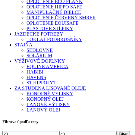
OPLOTENIE ECO PLANK
OPLOTENIE HIPPO SAFE
MANIPULAČNÉ DIELCE
OPLOTENIE ČERVENÝ SMREK
OPLOTENIE EQUISAFE
PLASTOVÉ STĹPIKY
JAZDECKÉ POTREBY
TOKLAT PODBRUŠNÍKY
STAJŇA
SEDLOVNE
SOLÁRIUM
VÝŽIVOVÉ DOPLNKY
EQUINE AMERICA
HABIBI
HAVENS
ST.HIPPOLYT
ZA STUDENA LISOVANÉ OLEJE
KONOPNÉ VÝLISKY
KONOPNÝ OLEJ
ĽANOVÉ VÝLISKY
ĽANOVÝ OLEJ
Filtrovať podľa ceny
Minimálna
Maximálna
Filter