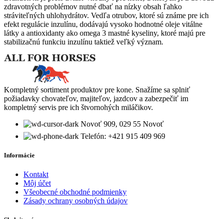
zdravotných problémov nutné dbať na nízky obsah ľahko
stráviteľných uhlohydrátov. Vedľa otrubov, ktoré sú známe pre ich
efekt regulácie inzulínu, dodávajú vysoko hodnotné oleje vitálne
látky a antioxidanty ako omega 3 mastné kyseliny, ktoré majú pre
stabilizačnú funkciu inzulínu taktiež veľký význam.
Kompletný sortiment produktov pre kone. Snažíme sa splniť
požiadavky chovateľov, majiteľov, jazdcov a zabezpečiť im
kompletný servis pre ich štvornohých miláčikov.
Novoť 909, 029 55 Novoť
Telefón: +421 915 409 969
Informácie
Kontakt
Môj účet
Všeobecné obchodné podmienky
Zásady ochrany osobných údajov