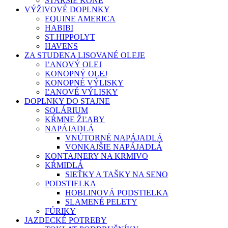
STARŠIE KONE
VÝŽIVOVÉ DOPLNKY
EQUINE AMERICA
HABIBI
ST.HIPPOLYT
HAVENS
ZA STUDENA LISOVANÉ OLEJE
ĽANOVÝ OLEJ
KONOPNÝ OLEJ
KONOPNÉ VÝLISKY
ĽANOVÉ VÝLISKY
DOPLNKY DO STAJNE
SOLÁRIUM
KŔMNE ŽĽABY
NAPÁJADLÁ
VNÚTORNÉ NAPÁJADLÁ
VONKAJŠIE NAPÁJADLÁ
KONTAJNERY NA KRMIVO
KŔMIDLÁ
SIEŤKY A TAŠKY NA SENO
PODSTIELKA
HOBLINOVÁ PODSTIELKA
SLAMENÉ PELETY
FÚRIKY
JAZDECKÉ POTREBY