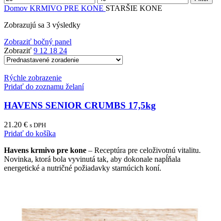
cena
cena
Domov
KRMIVO PRE KONE
STARŠIE KONE
Zobrazujú sa 3 výsledky
Zobraziť bočný panel
Zobraziť
9
12
18
24
Rýchle zobrazenie
Pridať do zoznamu želaní
HAVENS SENIOR CRUMBS 17,5kg
21.20
€
s DPH
Pridať do košíka
Havens krmivo pre kone
– Receptúra ​​pre celoživotnú vitalitu.
Novinka, ktorá bola vyvinutá tak, aby dokonale napĺňala
energetické a nutričné ​​požiadavky starnúcich koní.