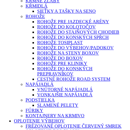
KŔMNE ŽĽABY
KŔMIDLÁ
SIEŤKY A TAŠKY NA SENO
ROHOŽE
ROHOŽE PRE JAZDECKÉ ARÉNY
ROHOŽE DO KOLOTOČOV
ROHOŽE DO STAJŇOVÝCH CHODIEB
ROHOŽE DO KONSKÝCH SPŔCH
ROHOŽE TOSIPLAST
ROHOŽE DO VÝBEHOV/PADOKOV
ROHOŽE NA STENY BOXOV
ROHOŽE DO BOXOV
ROHOŽE PRE KLINIKY
ROHOŽE DO KONSKÝCH
PREPRAVNÍKOV
CESTNÉ ROHOŽE ROAD SYSTEM
NAPÁJADLÁ
VNÚTORNÉ NAPÁJADLÁ
VONKAJŠIE NAPÁJADLÁ
PODSTIELKA
SLAMENÉ PELETY
FÚRIKY
KONTAJNERY NA KRMIVO
OPLOTENIE VÝBEHOV
FRÉZOVANÉ OPLOTENIE ČERVENÝ SMREK