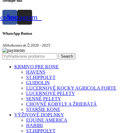
Sledujte nás
acebook
Instagram
WhatsApp Button
Allforhorses.sk
2020 - 2025
Search
KRMIVO PRE KONE
HAVENS
ST.HIPPOLYT
GUIDOLIN
LUCERNOVÉ KOCKY AGRICOLA FORTE
LUCERNOVÉ PELETY
SENNÉ PELETY
CHOVNÉ KOBYLY A ŽRIEBÄTÁ
STARŠIE KONE
VÝŽIVOVÉ DOPLNKY
EQUINE AMERICA
HABIBI
ST.HIPPOLYT