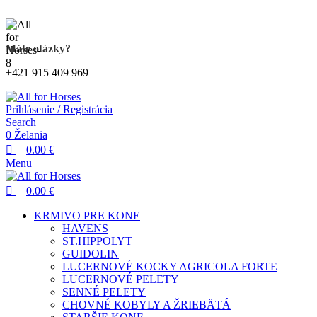
0
0
0
Kompletný sortiment produktov pre kone
Máte otázky?
+421 915 409 969
Prihlásenie / Registrácia
Search
0
Želania
0.00
€
Menu
0.00
€
KRMIVO PRE KONE
HAVENS
ST.HIPPOLYT
GUIDOLIN
LUCERNOVÉ KOCKY AGRICOLA FORTE
LUCERNOVÉ PELETY
SENNÉ PELETY
CHOVNÉ KOBYLY A ŽRIEBÄTÁ