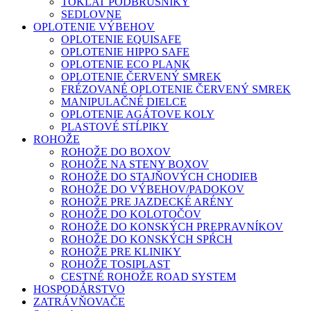
TOKLAT PODBRUŠNÍKY
SEDLOVNE
OPLOTENIE VÝBEHOV
OPLOTENIE EQUISAFE
OPLOTENIE HIPPO SAFE
OPLOTENIE ECO PLANK
OPLOTENIE ČERVENÝ SMREK
FRÉZOVANÉ OPLOTENIE ČERVENÝ SMREK
MANIPULAČNÉ DIELCE
OPLOTENIE AGÁTOVE KOLY
PLASTOVÉ STĹPIKY
ROHOŽE
ROHOŽE DO BOXOV
ROHOŽE NA STENY BOXOV
ROHOŽE DO STAJŇOVÝCH CHODIEB
ROHOŽE DO VÝBEHOV/PADOKOV
ROHOŽE PRE JAZDECKÉ ARÉNY
ROHOŽE DO KOLOTOČOV
ROHOŽE DO KONSKÝCH PREPRAVNÍKOV
ROHOŽE DO KONSKÝCH SPŔCH
ROHOŽE PRE KLINIKY
ROHOŽE TOSIPLAST
CESTNÉ ROHOŽE ROAD SYSTEM
HOSPODÁRSTVO
ZATRÁVŇOVAČE