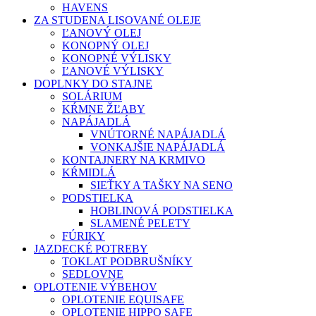
HAVENS
ZA STUDENA LISOVANÉ OLEJE
ĽANOVÝ OLEJ
KONOPNÝ OLEJ
KONOPNÉ VÝLISKY
ĽANOVÉ VÝLISKY
DOPLNKY DO STAJNE
SOLÁRIUM
KŔMNE ŽĽABY
NAPÁJADLÁ
VNÚTORNÉ NAPÁJADLÁ
VONKAJŠIE NAPÁJADLÁ
KONTAJNERY NA KRMIVO
KŔMIDLÁ
SIEŤKY A TAŠKY NA SENO
PODSTIELKA
HOBLINOVÁ PODSTIELKA
SLAMENÉ PELETY
FÚRIKY
JAZDECKÉ POTREBY
TOKLAT PODBRUŠNÍKY
SEDLOVNE
OPLOTENIE VÝBEHOV
OPLOTENIE EQUISAFE
OPLOTENIE HIPPO SAFE