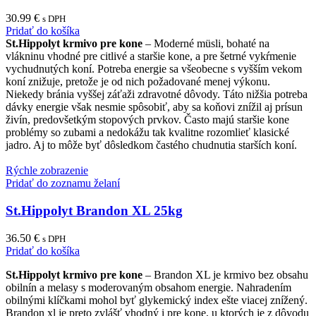
30.99
€
s DPH
Pridať do košíka
St.Hippolyt krmivo pre kone
– Moderné müsli, bohaté na
vlákninu vhodné pre citlivé a staršie kone, a pre šetrné vykŕmenie
vychudnutých koní. Potreba energie sa všeobecne s vyšším vekom
koní znižuje, pretože je od nich požadované menej výkonu.
Niekedy bránia vyššej záťaži zdravotné dôvody. Táto nižšia potreba
dávky energie však nesmie spôsobiť, aby sa koňovi znížil aj prísun
živín, predovšetkým stopových prvkov. Často majú staršie kone
problémy so zubami a nedokážu tak kvalitne rozomlieť klasické
jadro. Aj to môže byť dôsledkom častého chudnutia starších koní.
Rýchle zobrazenie
Pridať do zoznamu želaní
St.Hippolyt Brandon XL 25kg
36.50
€
s DPH
Pridať do košíka
St.Hippolyt krmivo pre kone
– Brandon XL je krmivo bez obsahu
obilnín a melasy s moderovaným obsahom energie. Nahradením
obilnými klíčkami mohol byť glykemický index ešte viacej znížený.
Brandon xl je preto zvlášť vhodný i pre kone, u ktorých je z dôvodu