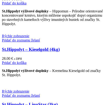
Pridať do košíka
St.Hippolyt výživové doplnky
– Hippomun – Prírodne orientované
koncentrované krmivo, ktorým môžeme uspokojiť dopyt organizmu
po stavebných kameňoch výživy imunitných buniek od značky St.
Hippolyt.
Rýchle zobrazenie
Pridať do zoznamu želaní
St.Hippolyt – Kieselgold (4kg)
28.00
€
s DPH
Pridať do košíka
St.Hippolyt výživové doplnky
– Kremelina Kieselgold od značky
St. Hippolyt.
Rýchle zobrazenie
Pridať do zoznamu želaní
St.Hippolyt – LinuStar (3kg)