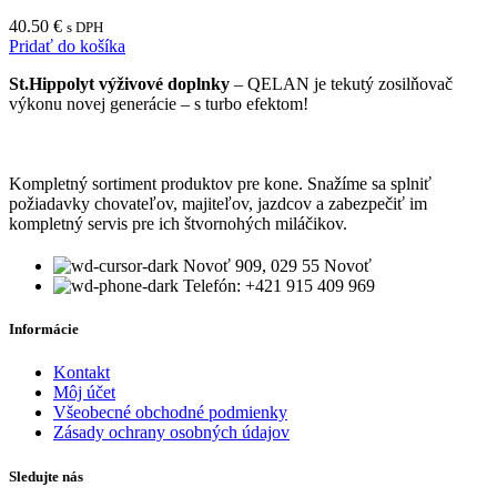
40.50
€
s DPH
Pridať do košíka
St.Hippolyt výživové doplnky
– QELAN je tekutý zosilňovač
výkonu novej generácie – s turbo efektom!
Kompletný sortiment produktov pre kone. Snažíme sa splniť
požiadavky chovateľov, majiteľov, jazdcov a zabezpečiť im
kompletný servis pre ich štvornohých miláčikov.
Novoť 909, 029 55 Novoť
Telefón: +421 915 409 969
Informácie
Kontakt
Môj účet
Všeobecné obchodné podmienky
Zásady ochrany osobných údajov
Sledujte nás