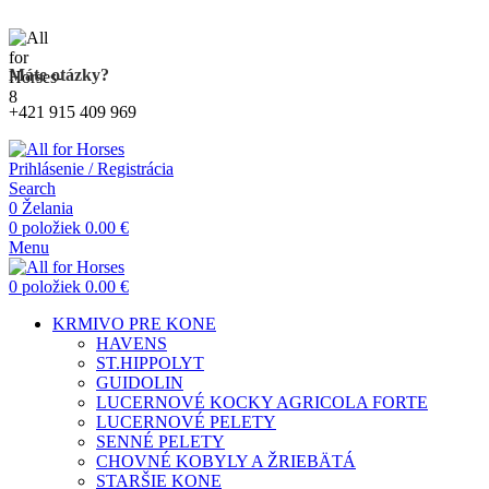
Kompletný sortiment produktov pre kone
Máte otázky?
+421 915 409 969
Prihlásenie / Registrácia
Search
0
Želania
0
položiek
0.00
€
Menu
0
položiek
0.00
€
KRMIVO PRE KONE
HAVENS
ST.HIPPOLYT
GUIDOLIN
LUCERNOVÉ KOCKY AGRICOLA FORTE
LUCERNOVÉ PELETY
SENNÉ PELETY
CHOVNÉ KOBYLY A ŽRIEBÄTÁ
STARŠIE KONE