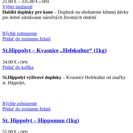
21.00
€
–
335.00
€
s DPH
This
Výber možností
product
Habibi doplnky pre kone
– Doplnok na obohatenie kŕmnej dávky
has
pre dobré zdolávanie náročných životných období
multiple
variants.
The
Rýchle zobrazenie
options
Pridať do zoznamu želaní
may
be
St.Hippolyt – Kvasnice „Hefekultur“ (1kg)
chosen
on
34.00
€
s DPH
the
Pridať do košíka
product
page
St.Hippolyt výživové doplnky
– Kvasnice Hefekultur od značky
st. Hippolyt.
Rýchle zobrazenie
Pridať do zoznamu želaní
St. Hippolyt – Hippomun (1kg)
51.00
€
s DPH