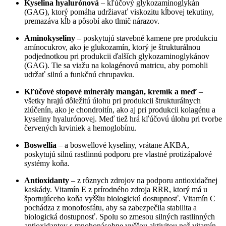
Kyselina hyalurónová
– kľúčový glykozaminoglykán
(GAG), ktorý pomáha udržiavať viskozitu kĺbovej tekutiny,
premazáva kĺb a pôsobí ako tlmič nárazov.
Aminokyseliny
– poskytujú stavebné kamene pre produkciu
amínocukrov, ako je glukozamín, ktorý je štrukturálnou
podjednotkou pri produkcii ďalších glykozaminoglykánov
(GAG). Tie sa viažu na kolagénovú matricu, aby pomohli
udržať silnú a funkčnú chrupavku.
Kľúčové stopové minerály mangán, kremík a meď
–
všetky hrajú dôležitú úlohu pri produkcii štrukturálnych
zlúčenín, ako je chondroitín, ako aj pri produkcii kolagénu a
kyseliny hyalurónovej. Meď tiež hrá kľúčovú úlohu pri tvorbe
červených krviniek a hemoglobínu.
Boswellia
– a boswellové kyseliny, vrátane AKBA,
poskytujú silnú rastlinnú podporu pre vlastné protizápalové
systémy koňa.
Antioxidanty
– z rôznych zdrojov na podporu antioxidačnej
kaskády.
Vitamín E z prírodného zdroja RRR, ktorý má u
športujúceho koňa vyššiu biologickú dostupnosť. Vitamín C
pochádza z monofosfátu, aby sa zabezpečila stabilita a
biologická dostupnosť. Spolu so zmesou silných rastlinných
antioxidantov s mnohonásobne vyššou aktivitou než vitamín