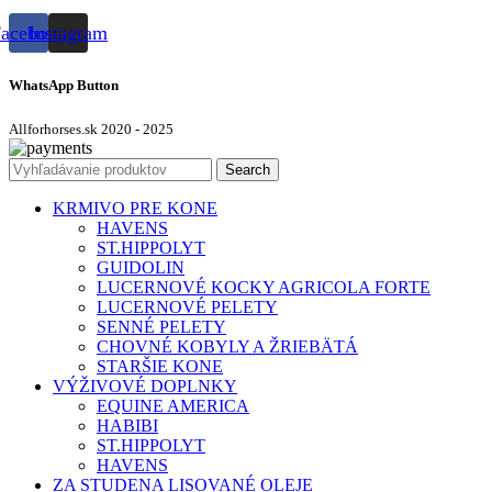
acebook
Instagram
WhatsApp Button
Allforhorses.sk
2020 - 2025
Search
KRMIVO PRE KONE
HAVENS
ST.HIPPOLYT
GUIDOLIN
LUCERNOVÉ KOCKY AGRICOLA FORTE
LUCERNOVÉ PELETY
SENNÉ PELETY
CHOVNÉ KOBYLY A ŽRIEBÄTÁ
STARŠIE KONE
VÝŽIVOVÉ DOPLNKY
EQUINE AMERICA
HABIBI
ST.HIPPOLYT
HAVENS
ZA STUDENA LISOVANÉ OLEJE