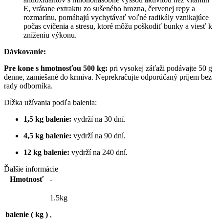
E, vrátane extraktu zo sušeného hrozna, červenej repy a
rozmarínu, pomáhajú vychytávať voľné radikály vznikajúce
počas cvičenia a stresu, ktoré môžu poškodiť bunky a viesť k
zníženiu výkonu.
Dávkovanie:
Pre kone s hmotnosťou 500 kg:
pri vysokej záťaži podávajte 50 g
denne, zamiešané do krmiva. Neprekračujte odporúčaný príjem bez
rady odborníka.
Dĺžka užívania podľa balenia:
1,5 kg balenie:
vydrží na 30 dní.
4,5 kg balenie:
vydrží na 90 dní.
12 kg balenie:
vydrží na 240 dní.
Ďalšie informácie
Hmotnosť
-
1.5kg
balenie ( kg )
,