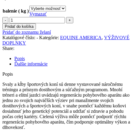
balenie ( kg )
Vymazať
množstvo
Equine
Pridať do košíka
America
Pridať do zoznamu želaní
-
Katalógové číslo:
-
Kategórie:
EQUINE AMERICA
,
VÝŽIVOVÉ
Cortaflex®
DOPLNKY
Recovery
Share:
Powder
Popis
Ďalšie informácie
Popis
Svaly a kĺby športových koní sú denne vystavované náročnému
tréningu a prísnym dostihovým a súťažným programom. Mnohí
tréneri a elitní jazdci uvádzajú regeneráciu pohybového aparátu ako
jednu zo svojich najväčších výziev pri manažmente svojich
dostihových a športových koní, v snahe pomôcť každému koňovi
dosiahnuť jeho genetický potenciál a udržať si zdravie a pohodu
počas celej kariéry. Cielená výživa môže pomôcť podporiť rýchlu
regeneráciu pohybového aparátu, čím podporuje optimálny výkon a
dlhovekosť.