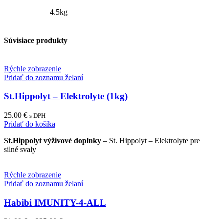
4.5kg
Súvisiace produkty
Rýchle zobrazenie
Pridať do zoznamu želaní
St.Hippolyt – Elektrolyte (1kg)
25.00
€
s DPH
Pridať do košíka
St.Hippolyt výživové doplnky
– St. Hippolyt – Elektrolyte pre
silné svaly
Rýchle zobrazenie
Pridať do zoznamu želaní
Habibi IMUNITY-4-ALL