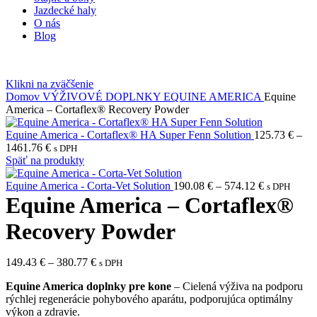
Jazdecké haly
O nás
Blog
Klikni na zväčšenie
Domov
VÝŽIVOVÉ DOPLNKY
EQUINE AMERICA
Equine
America – Cortaflex® Recovery Powder
Equine America - Cortaflex® HA Super Fenn Solution
125.73
€
–
1461.76
€
s DPH
Späť na produkty
Equine America - Corta-Vet Solution
190.08
€
–
574.12
€
s DPH
Equine America – Cortaflex®
Recovery Powder
149.43
€
–
380.77
€
s DPH
Equine America doplnky pre kone
– Cielená výživa na podporu
rýchlej regenerácie pohybového aparátu, podporujúca optimálny
výkon a zdravie.