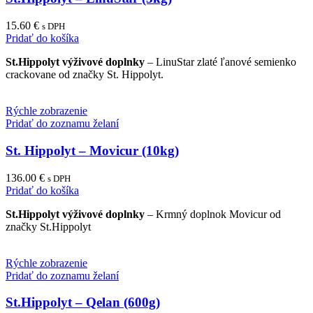
15.60
€
s DPH
Pridať do košíka
St.Hippolyt výživové doplnky
– LinuStar zlaté ľanové semienko
crackovane od značky St. Hippolyt.
Rýchle zobrazenie
Pridať do zoznamu želaní
St. Hippolyt – Movicur (10kg)
136.00
€
s DPH
Pridať do košíka
St.Hippolyt výživové doplnky
– Krmný doplnok Movicur od
značky St.Hippolyt
Rýchle zobrazenie
Pridať do zoznamu želaní
St.Hippolyt – Qelan (600g)