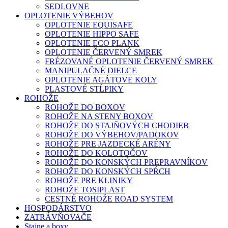
SEDLOVNE
OPLOTENIE VÝBEHOV
OPLOTENIE EQUISAFE
OPLOTENIE HIPPO SAFE
OPLOTENIE ECO PLANK
OPLOTENIE ČERVENÝ SMREK
FRÉZOVANÉ OPLOTENIE ČERVENÝ SMREK
MANIPULAČNÉ DIELCE
OPLOTENIE AGÁTOVE KOLY
PLASTOVÉ STĹPIKY
ROHOŽE
ROHOŽE DO BOXOV
ROHOŽE NA STENY BOXOV
ROHOŽE DO STAJŇOVÝCH CHODIEB
ROHOŽE DO VÝBEHOV/PADOKOV
ROHOŽE PRE JAZDECKÉ ARÉNY
ROHOŽE DO KOLOTOČOV
ROHOŽE DO KONSKÝCH PREPRAVNÍKOV
ROHOŽE DO KONSKÝCH SPŔCH
ROHOŽE PRE KLINIKY
ROHOŽE TOSIPLAST
CESTNÉ ROHOŽE ROAD SYSTEM
HOSPODÁRSTVO
ZATRÁVŇOVAČE
Stajne a boxy