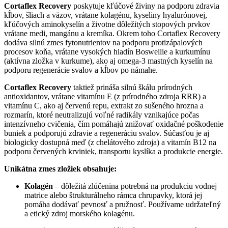
Cortaflex Recovery
poskytuje kľúčové živiny na podporu zdravia
kĺbov, šliach a väzov, vrátane kolagénu, kyseliny hyalurónovej,
kľúčových aminokyselín a životne dôležitých stopových prvkov
vrátane medi, mangánu a kremíka. Okrem toho Cortaflex Recovery
dodáva silnú zmes fytonutrientov na podporu protizápalových
procesov koňa, vrátane vysokých hladín Boswellie a kurkumínu
(aktívna zložka v kurkume), ako aj omega-3 mastných kyselín na
podporu regenerácie svalov a kĺbov po námahe.
Cortaflex Recovery
taktiež prináša silnú škálu prírodných
antioxidantov, vrátane vitamínu E (z prírodného zdroja RRR) a
vitamínu C, ako aj červenú repu, extrakt zo sušeného hrozna a
rozmarín, ktoré neutralizujú voľné radikály vznikajúce počas
intenzívneho cvičenia, čím pomáhajú znižovať oxidačné poškodenie
buniek a podporujú zdravie a regeneráciu svalov. Súčasťou je aj
biologicky dostupná meď (z chelátového zdroja) a vitamín B12 na
podporu červených krviniek, transportu kyslíka a produkcie energie.
Unikátna zmes zložiek obsahuje:
Kolagén
– dôležitá zlúčenina potrebná na produkciu vodnej
matrice alebo štrukturálneho rámca chrupavky, ktorá jej
pomáha dodávať pevnosť a pružnosť. Používame udržateľný
a etický zdroj morského kolagénu.