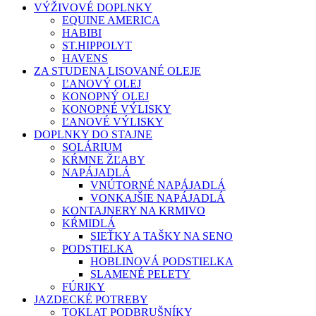
VÝŽIVOVÉ DOPLNKY
EQUINE AMERICA
HABIBI
ST.HIPPOLYT
HAVENS
ZA STUDENA LISOVANÉ OLEJE
ĽANOVÝ OLEJ
KONOPNÝ OLEJ
KONOPNÉ VÝLISKY
ĽANOVÉ VÝLISKY
DOPLNKY DO STAJNE
SOLÁRIUM
KŔMNE ŽĽABY
NAPÁJADLÁ
VNÚTORNÉ NAPÁJADLÁ
VONKAJŠIE NAPÁJADLÁ
KONTAJNERY NA KRMIVO
KŔMIDLÁ
SIEŤKY A TAŠKY NA SENO
PODSTIELKA
HOBLINOVÁ PODSTIELKA
SLAMENÉ PELETY
FÚRIKY
JAZDECKÉ POTREBY
TOKLAT PODBRUŠNÍKY