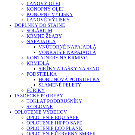
ĽANOVÝ OLEJ
KONOPNÝ OLEJ
KONOPNÉ VÝLISKY
ĽANOVÉ VÝLISKY
DOPLNKY DO STAJNE
SOLÁRIUM
KŔMNE ŽĽABY
NAPÁJADLÁ
VNÚTORNÉ NAPÁJADLÁ
VONKAJŠIE NAPÁJADLÁ
KONTAJNERY NA KRMIVO
KŔMIDLÁ
SIEŤKY A TAŠKY NA SENO
PODSTIELKA
HOBLINOVÁ PODSTIELKA
SLAMENÉ PELETY
FÚRIKY
JAZDECKÉ POTREBY
TOKLAT PODBRUŠNÍKY
SEDLOVNE
OPLOTENIE VÝBEHOV
OPLOTENIE EQUISAFE
OPLOTENIE HIPPO SAFE
OPLOTENIE ECO PLANK
OPLOTENIE ČERVENÝ SMREK