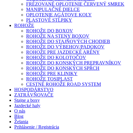
FRÉZOVANÉ OPLOTENIE ČERVENÝ SMREK
MANIPULAČNÉ DIELCE
OPLOTENIE AGÁTOVE KOLY
PLASTOVÉ STĹPIKY
ROHOŽE
ROHOŽE DO BOXOV
ROHOŽE NA STENY BOXOV
ROHOŽE DO STAJŇOVÝCH CHODIEB
ROHOŽE DO VÝBEHOV/PADOKOV
ROHOŽE PRE JAZDECKÉ ARÉNY
ROHOŽE DO KOLOTOČOV
ROHOŽE DO KONSKÝCH PREPRAVNÍKOV
ROHOŽE DO KONSKÝCH SPŔCH
ROHOŽE PRE KLINIKY
ROHOŽE TOSIPLAST
CESTNÉ ROHOŽE ROAD SYSTEM
HOSPODÁRSTVO
ZATRÁVŇOVAČE
Stajne a boxy
Jazdecké haly
O nás
Blog
Želania
Prihlásenie / Registrácia