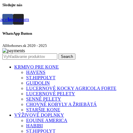
Sledujte nás
acebook
Instagram
WhatsApp Button
Allforhorses.sk
2020 - 2025
Search
KRMIVO PRE KONE
HAVENS
ST.HIPPOLYT
GUIDOLIN
LUCERNOVÉ KOCKY AGRICOLA FORTE
LUCERNOVÉ PELETY
SENNÉ PELETY
CHOVNÉ KOBYLY A ŽRIEBÄTÁ
STARŠIE KONE
VÝŽIVOVÉ DOPLNKY
EQUINE AMERICA
HABIBI
ST.HIPPOLYT