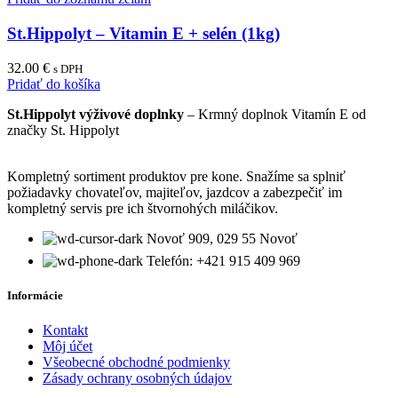
St.Hippolyt – Vitamin E + selén (1kg)
32.00
€
s DPH
Pridať do košíka
St.Hippolyt výživové doplnky
– Krmný doplnok Vitamín E od
značky St. Hippolyt
Kompletný sortiment produktov pre kone. Snažíme sa splniť
požiadavky chovateľov, majiteľov, jazdcov a zabezpečiť im
kompletný servis pre ich štvornohých miláčikov.
Novoť 909, 029 55 Novoť
Telefón: +421 915 409 969
Informácie
Kontakt
Môj účet
Všeobecné obchodné podmienky
Zásady ochrany osobných údajov