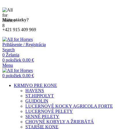
Kompletný sortiment produktov pre kone
Máte otázky?
+421 915 409 969
Prihlásenie / Registrácia
Search
0
Želania
0
položiek
0.00
€
Menu
0
položiek
0.00
€
KRMIVO PRE KONE
HAVENS
ST.HIPPOLYT
GUIDOLIN
LUCERNOVÉ KOCKY AGRICOLA FORTE
LUCERNOVÉ PELETY
SENNÉ PELETY
CHOVNÉ KOBYLY A ŽRIEBÄTÁ
STARŠIE KONE