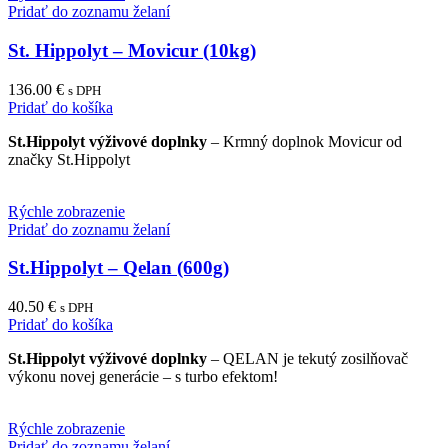
Pridať do zoznamu želaní
St. Hippolyt – Movicur (10kg)
136.00
€
s DPH
Pridať do košíka
St.Hippolyt výživové doplnky
– Krmný doplnok Movicur od
značky St.Hippolyt
Rýchle zobrazenie
Pridať do zoznamu želaní
St.Hippolyt – Qelan (600g)
40.50
€
s DPH
Pridať do košíka
St.Hippolyt výživové doplnky
– QELAN je tekutý zosilňovač
výkonu novej generácie – s turbo efektom!
Rýchle zobrazenie
Pridať do zoznamu želaní