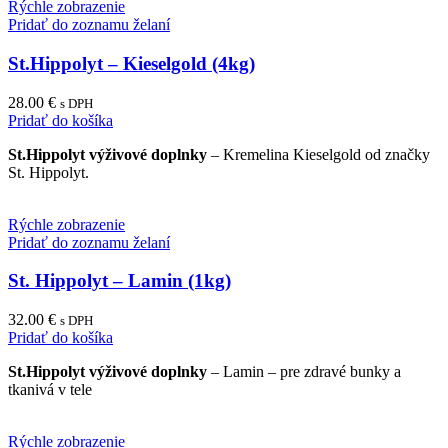
Rýchle zobrazenie
Pridať do zoznamu želaní
St.Hippolyt – Kieselgold (4kg)
28.00
€
s DPH
Pridať do košíka
St.Hippolyt výživové doplnky
– Kremelina Kieselgold od značky
St. Hippolyt.
Rýchle zobrazenie
Pridať do zoznamu želaní
St. Hippolyt – Lamin (1kg)
32.00
€
s DPH
Pridať do košíka
St.Hippolyt výživové doplnky
– Lamin – pre zdravé bunky a
tkanivá v tele
Rýchle zobrazenie