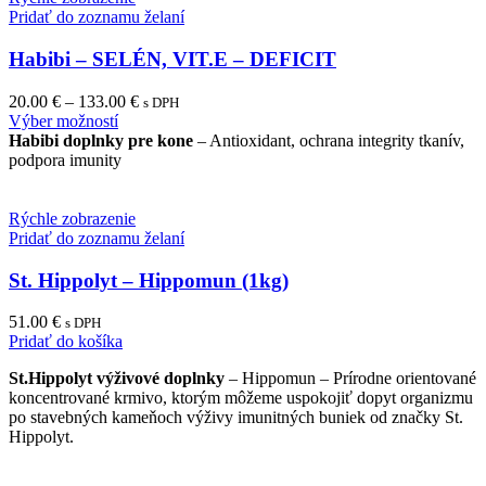
Pridať do zoznamu želaní
Habibi – SELÉN, VIT.E – DEFICIT
20.00
€
–
133.00
€
s DPH
This
Výber možností
product
Habibi doplnky pre kone
– Antioxidant, ochrana integrity tkanív,
has
podpora imunity
multiple
variants.
The
Rýchle zobrazenie
options
Pridať do zoznamu želaní
may
be
St. Hippolyt – Hippomun (1kg)
chosen
on
51.00
€
s DPH
the
Pridať do košíka
product
page
St.Hippolyt výživové doplnky
– Hippomun – Prírodne orientované
koncentrované krmivo, ktorým môžeme uspokojiť dopyt organizmu
po stavebných kameňoch výživy imunitných buniek od značky St.
Hippolyt.