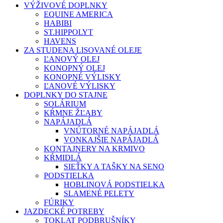
VÝŽIVOVÉ DOPLNKY
EQUINE AMERICA
HABIBI
ST.HIPPOLYT
HAVENS
ZA STUDENA LISOVANÉ OLEJE
ĽANOVÝ OLEJ
KONOPNÝ OLEJ
KONOPNÉ VÝLISKY
ĽANOVÉ VÝLISKY
DOPLNKY DO STAJNE
SOLÁRIUM
KŔMNE ŽĽABY
NAPÁJADLÁ
VNÚTORNÉ NAPÁJADLÁ
VONKAJŠIE NAPÁJADLÁ
KONTAJNERY NA KRMIVO
KŔMIDLÁ
SIEŤKY A TAŠKY NA SENO
PODSTIELKA
HOBLINOVÁ PODSTIELKA
SLAMENÉ PELETY
FÚRIKY
JAZDECKÉ POTREBY
TOKLAT PODBRUŠNÍKY