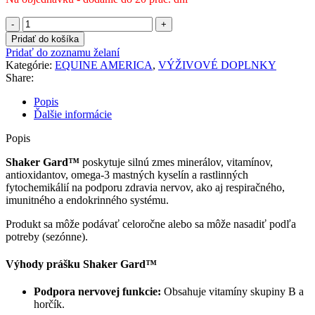
množstvo
Equine
Pridať do košíka
America
Pridať do zoznamu želaní
-
Kategórie:
EQUINE AMERICA
,
VÝŽIVOVÉ DOPLNKY
Shaker
Share:
Gard
Popis
Ďalšie informácie
Popis
Shaker Gard™
poskytuje silnú zmes minerálov, vitamínov,
antioxidantov, omega-3 mastných kyselín a rastlinných
fytochemikálií na podporu zdravia nervov, ako aj respiračného,
imunitného a endokrinného systému.
Produkt sa môže podávať celoročne alebo sa môže nasadiť podľa
potreby (sezónne).
Výhody prášku Shaker Gard™
Podpora nervovej funkcie:
Obsahuje vitamíny skupiny B a
horčík.