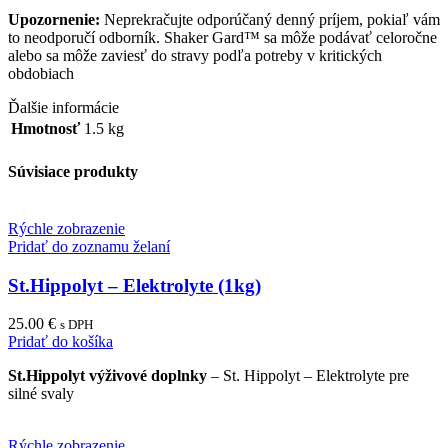
Upozornenie:
Neprekračujte odporúčaný denný príjem, pokiaľ vám
to neodporučí odborník.
Shaker Gard™ sa môže podávať celoročne
alebo sa môže zaviesť do stravy podľa potreby v kritických
obdobiach
Ďalšie informácie
Hmotnosť
1.5 kg
Súvisiace produkty
Rýchle zobrazenie
Pridať do zoznamu želaní
St.Hippolyt – Elektrolyte (1kg)
25.00
€
s DPH
Pridať do košíka
St.Hippolyt výživové doplnky
– St. Hippolyt – Elektrolyte pre
silné svaly
Rýchle zobrazenie