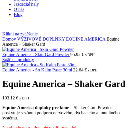
Jazdecké haly
O nás
Blog
Klikni na zväčšenie
Domov
VÝŽIVOVÉ DOPLNKY
EQUINE AMERICA
Equine
America – Shaker Gard
Equine America - Skin-Gard Powder
95.92
€
s DPH
Späť na produkty
Equine America - So Kalm Paste 30ml
22.64
€
s DPH
Equine America – Shaker Gard
103.12
€
s DPH
Equine America doplnky pre kone
– Shaker Gard Powder
poskytuje sezónnu podporu nervového, dýchacieho a imunitného
systému.
Na objednávku - dodanie do 20 prac. dní