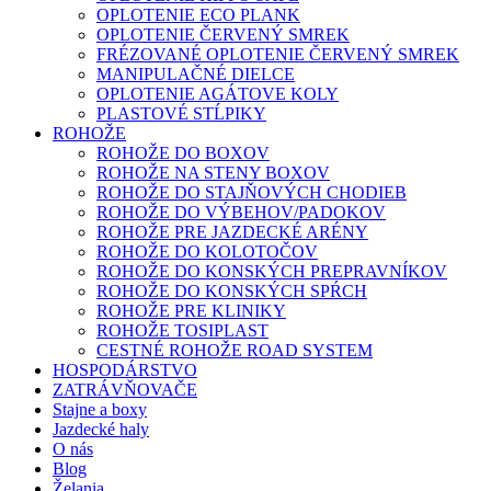
OPLOTENIE ECO PLANK
OPLOTENIE ČERVENÝ SMREK
FRÉZOVANÉ OPLOTENIE ČERVENÝ SMREK
MANIPULAČNÉ DIELCE
OPLOTENIE AGÁTOVE KOLY
PLASTOVÉ STĹPIKY
ROHOŽE
ROHOŽE DO BOXOV
ROHOŽE NA STENY BOXOV
ROHOŽE DO STAJŇOVÝCH CHODIEB
ROHOŽE DO VÝBEHOV/PADOKOV
ROHOŽE PRE JAZDECKÉ ARÉNY
ROHOŽE DO KOLOTOČOV
ROHOŽE DO KONSKÝCH PREPRAVNÍKOV
ROHOŽE DO KONSKÝCH SPŔCH
ROHOŽE PRE KLINIKY
ROHOŽE TOSIPLAST
CESTNÉ ROHOŽE ROAD SYSTEM
HOSPODÁRSTVO
ZATRÁVŇOVAČE
Stajne a boxy
Jazdecké haly
O nás
Blog
Želania