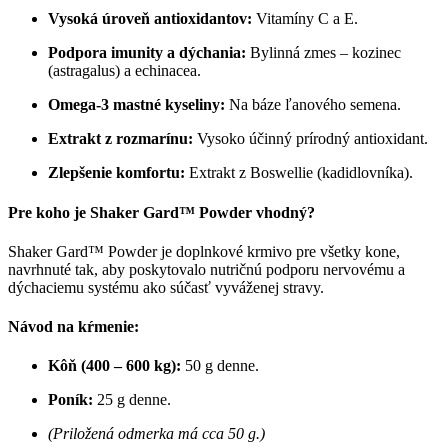
Vysoká úroveň antioxidantov:
Vitamíny C a E.
Podpora imunity a dýchania:
Bylinná zmes – kozinec
(astragalus) a echinacea.
Omega-3 mastné kyseliny:
Na báze ľanového semena.
Extrakt z rozmarínu:
Vysoko účinný prírodný antioxidant.
Zlepšenie komfortu:
Extrakt z Boswellie (kadidlovníka).
Pre koho je Shaker Gard™ Powder vhodný?
Shaker Gard™ Powder je doplnkové krmivo pre všetky kone,
navrhnuté tak, aby poskytovalo nutričnú podporu nervovému a
dýchaciemu systému ako súčasť vyváženej stravy.
Návod na kŕmenie:
Kôň (400 – 600 kg):
50 g denne.
Poník:
25 g denne.
(Priložená odmerka má cca 50 g.)