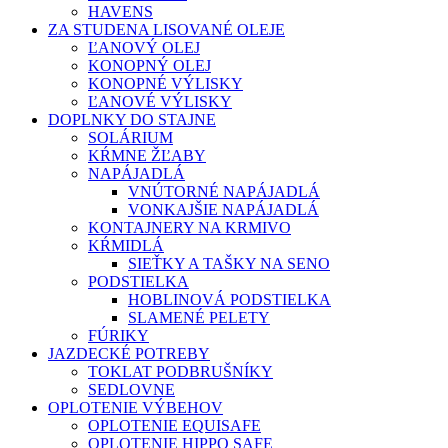
HAVENS
ZA STUDENA LISOVANÉ OLEJE
ĽANOVÝ OLEJ
KONOPNÝ OLEJ
KONOPNÉ VÝLISKY
ĽANOVÉ VÝLISKY
DOPLNKY DO STAJNE
SOLÁRIUM
KŔMNE ŽĽABY
NAPÁJADLÁ
VNÚTORNÉ NAPÁJADLÁ
VONKAJŠIE NAPÁJADLÁ
KONTAJNERY NA KRMIVO
KŔMIDLÁ
SIEŤKY A TAŠKY NA SENO
PODSTIELKA
HOBLINOVÁ PODSTIELKA
SLAMENÉ PELETY
FÚRIKY
JAZDECKÉ POTREBY
TOKLAT PODBRUŠNÍKY
SEDLOVNE
OPLOTENIE VÝBEHOV
OPLOTENIE EQUISAFE
OPLOTENIE HIPPO SAFE