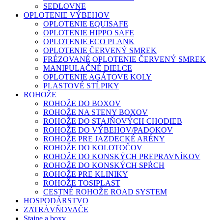
SEDLOVNE
OPLOTENIE VÝBEHOV
OPLOTENIE EQUISAFE
OPLOTENIE HIPPO SAFE
OPLOTENIE ECO PLANK
OPLOTENIE ČERVENÝ SMREK
FRÉZOVANÉ OPLOTENIE ČERVENÝ SMREK
MANIPULAČNÉ DIELCE
OPLOTENIE AGÁTOVE KOLY
PLASTOVÉ STĹPIKY
ROHOŽE
ROHOŽE DO BOXOV
ROHOŽE NA STENY BOXOV
ROHOŽE DO STAJŇOVÝCH CHODIEB
ROHOŽE DO VÝBEHOV/PADOKOV
ROHOŽE PRE JAZDECKÉ ARÉNY
ROHOŽE DO KOLOTOČOV
ROHOŽE DO KONSKÝCH PREPRAVNÍKOV
ROHOŽE DO KONSKÝCH SPŔCH
ROHOŽE PRE KLINIKY
ROHOŽE TOSIPLAST
CESTNÉ ROHOŽE ROAD SYSTEM
HOSPODÁRSTVO
ZATRÁVŇOVAČE
Stajne a boxy