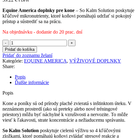
s DPH
Equine America doplnky pre kone
– So Kalm Solution poskytuje
kľúčové mikronutrienty, ktoré koňovi pomáhajú udržať si pokojný
prístup a sústrediť sa na prácu.
Na objednávku - dodanie do 20 prac. dní
množstvo
Equine
Pridať do košíka
America
Pridať do zoznamu želaní
-
Kategórie:
EQUINE AMERICA
,
VÝŽIVOVÉ DOPLNKY
So-
Share:
Kalm®
Solution
Popis
Ďalšie informácie
Popis
Kone a poníky sú od prírody plaché zvieratá s inštinktom úteku. V
neznámom prostredí (ako sú preteky alebo nové tréningové
priestory) môžu byť náchylné k vzrušivosti a nervozite. To môže
viesť k ľakavosti, strate koncentrácie a nežiaducemu správaniu.
So Kalm Solution
poskytuje cielenú výživu so 4 kľúčovými
zložkami, ktoré pomáhajú koňovi zvládať stresové reakcie a