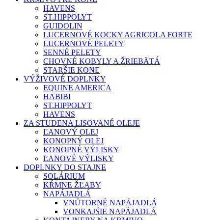
HAVENS
ST.HIPPOLYT
GUIDOLIN
LUCERNOVÉ KOCKY AGRICOLA FORTE
LUCERNOVÉ PELETY
SENNÉ PELETY
CHOVNÉ KOBYLY A ŽRIEBÄTÁ
STARŠIE KONE
VÝŽIVOVÉ DOPLNKY
EQUINE AMERICA
HABIBI
ST.HIPPOLYT
HAVENS
ZA STUDENA LISOVANÉ OLEJE
ĽANOVÝ OLEJ
KONOPNÝ OLEJ
KONOPNÉ VÝLISKY
ĽANOVÉ VÝLISKY
DOPLNKY DO STAJNE
SOLÁRIUM
KŔMNE ŽĽABY
NAPÁJADLÁ
VNÚTORNÉ NAPÁJADLÁ
VONKAJŠIE NAPÁJADLÁ