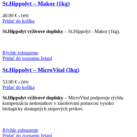
St.Hippolyt – Makor (1kg)
40.00
€
s DPH
Pridať do košíka
St.Hippolyt výživové doplnky
– St.Hippolyt - Makor (1kg).
Rýchle zobrazenie
Pridať do zoznamu želaní
St.Hippolyt – MicroVital (3kg)
53.00
€
s DPH
Pridať do košíka
St.Hippolyt výživové doplnky
– MicroVital podporuje rýchlu
kompenzáciu nedostatkov v zásobovaní pomocou vysoko
biologicky dostupných stopových prvkov.
Rýchle zobrazenie
Pridať do zoznamu želaní