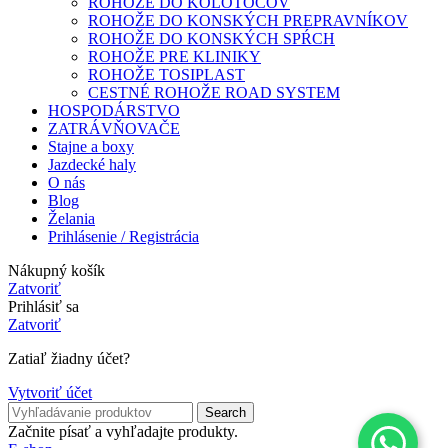
ROHOŽE DO KOLOTOČOV
ROHOŽE DO KONSKÝCH PREPRAVNÍKOV
ROHOŽE DO KONSKÝCH SPŔCH
ROHOŽE PRE KLINIKY
ROHOŽE TOSIPLAST
CESTNÉ ROHOŽE ROAD SYSTEM
HOSPODÁRSTVO
ZATRÁVŇOVAČE
Stajne a boxy
Jazdecké haly
O nás
Blog
Želania
Prihlásenie / Registrácia
Nákupný košík
Zatvoriť
Prihlásiť sa
Zatvoriť
Zatiaľ žiadny účet?
Vytvoriť účet
Search
Začnite písať a vyhľadajte produkty.