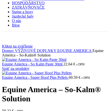
HOSPODÁRSTVO
ZATRÁVŇOVAČE
Stajne a boxy
Jazdecké haly
O nás
Blog
Klikni na zväčšenie
Domov
VÝŽIVOVÉ DOPLNKY
EQUINE AMERICA
Equine
America – So-Kalm® Solution
Equine America - So Kalm Paste 30ml
22.64
€
s DPH
Späť na produkty
Equine America - Super Hoof Plus Pellets
69.59
€
s DPH
Equine America – So-Kalm®
Solution
59.22
€