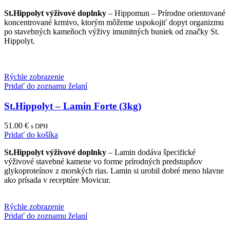
St.Hippolyt výživové doplnky
– Hippomun – Prírodne orientované
koncentrované krmivo, ktorým môžeme uspokojiť dopyt organizmu
po stavebných kameňoch výživy imunitných buniek od značky St.
Hippolyt.
Rýchle zobrazenie
Pridať do zoznamu želaní
St.Hippolyt – Lamin Forte (3kg)
51.00
€
s DPH
Pridať do košíka
St.Hippolyt výživové doplnky
– Lamin dodáva špecifické
výživové stavebné kamene vo forme prírodných predstupňov
glykoproteínov z morských rias. Lamin si urobil dobré meno hlavne
ako prísada v receptúre Movicur.
Rýchle zobrazenie
Pridať do zoznamu želaní