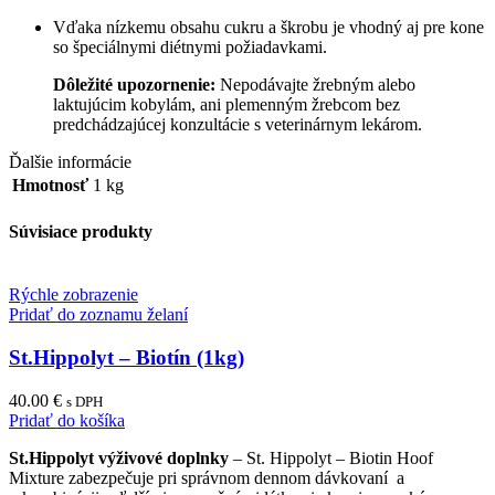
Vďaka nízkemu obsahu cukru a škrobu je vhodný aj pre kone
so špeciálnymi diétnymi požiadavkami.
Dôležité upozornenie:
Nepodávajte žrebným alebo
laktujúcim kobylám, ani plemenným žrebcom bez
predchádzajúcej konzultácie s veterinárnym lekárom.
Ďalšie informácie
Hmotnosť
1 kg
Súvisiace produkty
Rýchle zobrazenie
Pridať do zoznamu želaní
St.Hippolyt – Biotín (1kg)
40.00
€
s DPH
Pridať do košíka
St.Hippolyt výživové doplnky
– St. Hippolyt – Biotin Hoof
Mixture zabezpečuje pri správnom dennom dávkovaní a