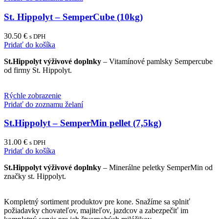
St. Hippolyt – SemperCube (10kg)
30.50
€
s DPH
Pridať do košíka
St.Hippolyt výživové doplnky
– Vitamínové pamlsky Sempercube
od firmy St. Hippolyt.
Rýchle zobrazenie
Pridať do zoznamu želaní
St.Hippolyt – SemperMin pellet (7,5kg)
31.00
€
s DPH
Pridať do košíka
St.Hippolyt výživové doplnky
– Minerálne peletky SemperMin od
značky st. Hippolyt.
Kompletný sortiment produktov pre kone. Snažíme sa splniť
požiadavky chovateľov, majiteľov, jazdcov a zabezpečiť im