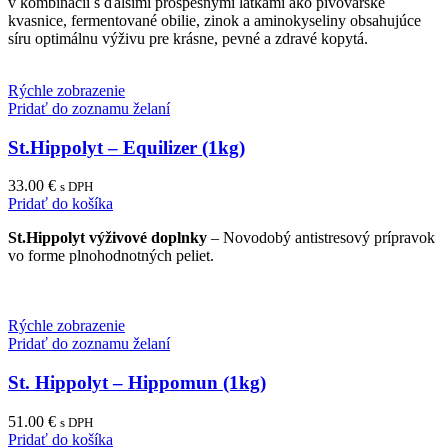
v kombinácii s ďalšími prospešnými látkami ako pivovarské
kvasnice, fermentované obilie, zinok a aminokyseliny obsahujúce
síru optimálnu výživu pre krásne, pevné a zdravé kopytá.
Rýchle zobrazenie
Pridať do zoznamu želaní
St.Hippolyt – Equilizer (1kg)
33.00
€
s DPH
Pridať do košíka
St.Hippolyt výživové doplnky
– Novodobý antistresový prípravok
vo forme plnohodnotných peliet.
Rýchle zobrazenie
Pridať do zoznamu želaní
St. Hippolyt – Hippomun (1kg)
51.00
€
s DPH
Pridať do košíka