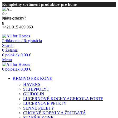
Kompletný sortiment produktov pre kone
Máte otázky?
+421 915 409 969
Prihlásenie / Registrácia
Search
0
Želania
0
položiek
0.00
€
Menu
0
položiek
0.00
€
KRMIVO PRE KONE
HAVENS
ST.HIPPOLYT
GUIDOLIN
LUCERNOVÉ KOCKY AGRICOLA FORTE
LUCERNOVÉ PELETY
SENNÉ PELETY
CHOVNÉ KOBYLY A ŽRIEBÄTÁ
STARŠIE KONE