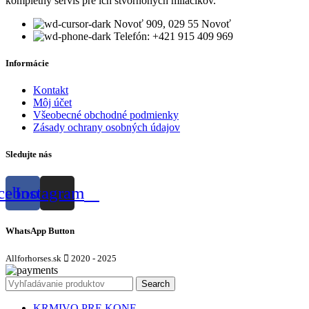
kompletný servis pre ich štvornohých miláčikov.
Novoť 909, 029 55 Novoť
Telefón: +421 915 409 969
Informácie
Kontakt
Môj účet
Všeobecné obchodné podmienky
Zásady ochrany osobných údajov
Sledujte nás
cebook
Instagram
WhatsApp Button
Allforhorses.sk
2020 - 2025
Search
KRMIVO PRE KONE