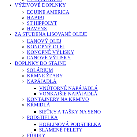
VÝŽIVOVÉ DOPLNKY
EQUINE AMERICA
HABIBI
ST.HIPPOLYT
HAVENS
ZA STUDENA LISOVANÉ OLEJE
ĽANOVÝ OLEJ
KONOPNÝ OLEJ
KONOPNÉ VÝLISKY
ĽANOVÉ VÝLISKY
DOPLNKY DO STAJNE
SOLÁRIUM
KŔMNE ŽĽABY
NAPÁJADLÁ
VNÚTORNÉ NAPÁJADLÁ
VONKAJŠIE NAPÁJADLÁ
KONTAJNERY NA KRMIVO
KŔMIDLÁ
SIEŤKY A TAŠKY NA SENO
PODSTIELKA
HOBLINOVÁ PODSTIELKA
SLAMENÉ PELETY
FÚRIKY