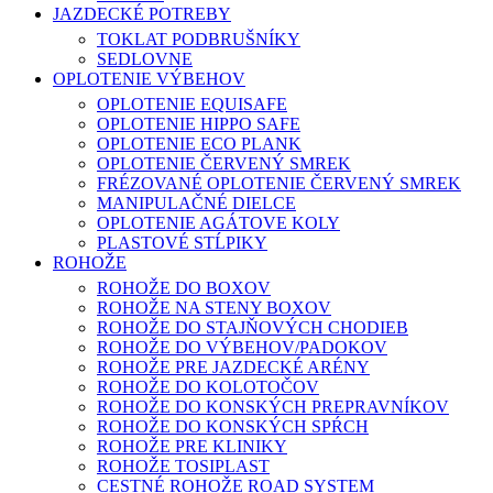
JAZDECKÉ POTREBY
TOKLAT PODBRUŠNÍKY
SEDLOVNE
OPLOTENIE VÝBEHOV
OPLOTENIE EQUISAFE
OPLOTENIE HIPPO SAFE
OPLOTENIE ECO PLANK
OPLOTENIE ČERVENÝ SMREK
FRÉZOVANÉ OPLOTENIE ČERVENÝ SMREK
MANIPULAČNÉ DIELCE
OPLOTENIE AGÁTOVE KOLY
PLASTOVÉ STĹPIKY
ROHOŽE
ROHOŽE DO BOXOV
ROHOŽE NA STENY BOXOV
ROHOŽE DO STAJŇOVÝCH CHODIEB
ROHOŽE DO VÝBEHOV/PADOKOV
ROHOŽE PRE JAZDECKÉ ARÉNY
ROHOŽE DO KOLOTOČOV
ROHOŽE DO KONSKÝCH PREPRAVNÍKOV
ROHOŽE DO KONSKÝCH SPŔCH
ROHOŽE PRE KLINIKY
ROHOŽE TOSIPLAST
CESTNÉ ROHOŽE ROAD SYSTEM