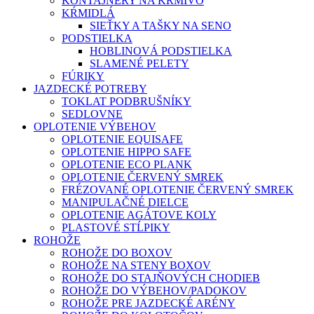
KONTAJNERY NA KRMIVO
KŔMIDLÁ
SIEŤKY A TAŠKY NA SENO
PODSTIELKA
HOBLINOVÁ PODSTIELKA
SLAMENÉ PELETY
FÚRIKY
JAZDECKÉ POTREBY
TOKLAT PODBRUŠNÍKY
SEDLOVNE
OPLOTENIE VÝBEHOV
OPLOTENIE EQUISAFE
OPLOTENIE HIPPO SAFE
OPLOTENIE ECO PLANK
OPLOTENIE ČERVENÝ SMREK
FRÉZOVANÉ OPLOTENIE ČERVENÝ SMREK
MANIPULAČNÉ DIELCE
OPLOTENIE AGÁTOVE KOLY
PLASTOVÉ STĹPIKY
ROHOŽE
ROHOŽE DO BOXOV
ROHOŽE NA STENY BOXOV
ROHOŽE DO STAJŇOVÝCH CHODIEB
ROHOŽE DO VÝBEHOV/PADOKOV
ROHOŽE PRE JAZDECKÉ ARÉNY