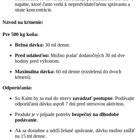
napätie, ktoré často vedú k nepredvídateľnému správaniu a
strate koncentrácie.
Návod na kŕmenie:
Pre 500 kg koňa:
Bežná dávka:
30 ml denne.
Pred udalosťou:
Možno podať dodatočných 30 ml dve
hodiny pred výkonom.
Maximálna dávka:
60 ml denne (rozdelená do dvoch
kŕmení).
Odporúčania:
So Kalm by sa mal do stravy
zavádzať postupne
. Podávajte
odporúčanú dávku aspoň 7 dní pred stresovou aktivitou.
Produkt je v prípade potreby
bezpečný na dlhodobé
podávanie
.
Ak sa dosiahne a udrží želané správanie, dávku možno znížiť
na 15 ml denne.