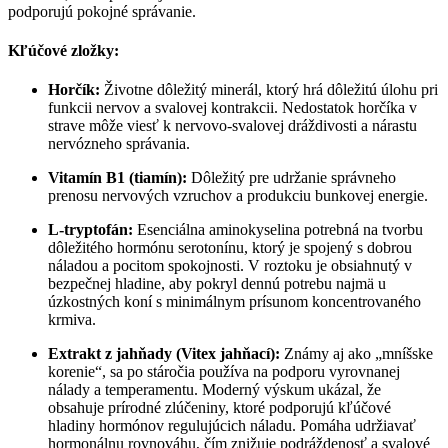
podporujú pokojné správanie.
Kľúčové zložky:
Horčík:
Životne dôležitý minerál, ktorý hrá dôležitú úlohu pri
funkcii nervov a svalovej kontrakcii. Nedostatok horčíka v
strave môže viesť k nervovo-svalovej dráždivosti a nárastu
nervózneho správania.
Vitamín B1 (tiamín):
Dôležitý pre udržanie správneho
prenosu nervových vzruchov a produkciu bunkovej energie.
L-tryptofán:
Esenciálna aminokyselina potrebná na tvorbu
dôležitého hormónu serotonínu, ktorý je spojený s dobrou
náladou a pocitom spokojnosti. V roztoku je obsiahnutý v
bezpečnej hladine, aby pokryl dennú potrebu najmä u
úzkostných koní s minimálnym prísunom koncentrovaného
krmiva.
Extrakt z jahňady (Vitex jahňací):
Známy aj ako „mníšske
korenie“, sa po stáročia používa na podporu vyrovnanej
nálady a temperamentu. Moderný výskum ukázal, že
obsahuje prírodné zlúčeniny, ktoré podporujú kľúčové
hladiny hormónov regulujúcich náladu. Pomáha udržiavať
hormonálnu rovnováhu, čím znižuje podráždenosť a svalové