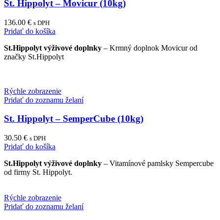
St. Hippolyt – Movicur (10kg)
136.00
€
s DPH
Pridať do košíka
St.Hippolyt výživové doplnky
– Krmný doplnok Movicur od
značky St.Hippolyt
Rýchle zobrazenie
Pridať do zoznamu želaní
St. Hippolyt – SemperCube (10kg)
30.50
€
s DPH
Pridať do košíka
St.Hippolyt výživové doplnky
– Vitamínové pamlsky Sempercube
od firmy St. Hippolyt.
Rýchle zobrazenie
Pridať do zoznamu želaní