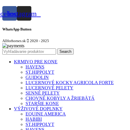
acebook
Instagram
WhatsApp Button
Allforhorses.sk
2020 - 2025
Search
KRMIVO PRE KONE
HAVENS
ST.HIPPOLYT
GUIDOLIN
LUCERNOVÉ KOCKY AGRICOLA FORTE
LUCERNOVÉ PELETY
SENNÉ PELETY
CHOVNÉ KOBYLY A ŽRIEBÄTÁ
STARŠIE KONE
VÝŽIVOVÉ DOPLNKY
EQUINE AMERICA
HABIBI
ST.HIPPOLYT
HAVENS