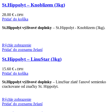
be
St.Hippolyt – Knoblizem (3kg)
chosen
on
28.00
€
s DPH
the
Pridať do košíka
product
page
St.Hippolyt výživové doplnky
– St.Hippolyt - Knoblizem (3kg).
Rýchle zobrazenie
Pridať do zoznamu želaní
St.Hippolyt – LinuStar (3kg)
15.60
€
s DPH
Pridať do košíka
St.Hippolyt výživové doplnky
– LinuStar zlaté ľanové semienko
crackovane od značky St. Hippolyt.
Rýchle zobrazenie
Pridať do zoznamu želaní