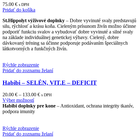
75.00
€
s DPH
Pridať do košíka
St.Hippolyt výživové doplnky
– Dobre vyvinuté svaly predstavujú
silu, rýchlosť a krásu koňa. Cieleným prísunom živín možno účinne
podporiť funkciu svalov a vybudovať dobre vyvinuté a silné svaly
na základe individuálnej genetickej výbavy. Cielený, dobre
dávkovaný tréning sa účinne podporuje podávaním špeciálnych
látkotvorných a funkčných živín.
Rýchle zobrazenie
Pridať do zoznamu želaní
Habibi – SELÉN, VIT.E – DEFICIT
20.00
€
–
133.00
€
s DPH
This
Výber možností
product
Habibi doplnky pre kone
– Antioxidant, ochrana integrity tkanív,
has
podpora imunity
multiple
variants.
The
Rýchle zobrazenie
options
Pridať do zoznamu želaní
may