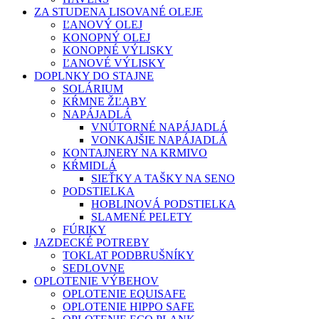
ZA STUDENA LISOVANÉ OLEJE
ĽANOVÝ OLEJ
KONOPNÝ OLEJ
KONOPNÉ VÝLISKY
ĽANOVÉ VÝLISKY
DOPLNKY DO STAJNE
SOLÁRIUM
KŔMNE ŽĽABY
NAPÁJADLÁ
VNÚTORNÉ NAPÁJADLÁ
VONKAJŠIE NAPÁJADLÁ
KONTAJNERY NA KRMIVO
KŔMIDLÁ
SIEŤKY A TAŠKY NA SENO
PODSTIELKA
HOBLINOVÁ PODSTIELKA
SLAMENÉ PELETY
FÚRIKY
JAZDECKÉ POTREBY
TOKLAT PODBRUŠNÍKY
SEDLOVNE
OPLOTENIE VÝBEHOV
OPLOTENIE EQUISAFE
OPLOTENIE HIPPO SAFE