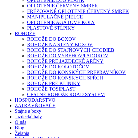
OPLOTENIE ECO PLANK
OPLOTENIE ČERVENÝ SMREK
FRÉZOVANÉ OPLOTENIE ČERVENÝ SMREK
MANIPULAČNÉ DIELCE
OPLOTENIE AGÁTOVE KOLY
PLASTOVÉ STĹPIKY
ROHOŽE
ROHOŽE DO BOXOV
ROHOŽE NA STENY BOXOV
ROHOŽE DO STAJŇOVÝCH CHODIEB
ROHOŽE DO VÝBEHOV/PADOKOV
ROHOŽE PRE JAZDECKÉ ARÉNY
ROHOŽE DO KOLOTOČOV
ROHOŽE DO KONSKÝCH PREPRAVNÍKOV
ROHOŽE DO KONSKÝCH SPŔCH
ROHOŽE PRE KLINIKY
ROHOŽE TOSIPLAST
CESTNÉ ROHOŽE ROAD SYSTEM
HOSPODÁRSTVO
ZATRÁVŇOVAČE
Stajne a boxy
Jazdecké haly
O nás
Blog
Želania