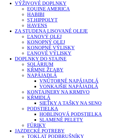
VÝŽIVOVÉ DOPLNKY
EQUINE AMERICA
HABIBI
ST.HIPPOLYT
HAVENS
ZA STUDENA LISOVANÉ OLEJE
ĽANOVÝ OLEJ
KONOPNÝ OLEJ
KONOPNÉ VÝLISKY
ĽANOVÉ VÝLISKY
DOPLNKY DO STAJNE
SOLÁRIUM
KŔMNE ŽĽABY
NAPÁJADLÁ
VNÚTORNÉ NAPÁJADLÁ
VONKAJŠIE NAPÁJADLÁ
KONTAJNERY NA KRMIVO
KŔMIDLÁ
SIEŤKY A TAŠKY NA SENO
PODSTIELKA
HOBLINOVÁ PODSTIELKA
SLAMENÉ PELETY
FÚRIKY
JAZDECKÉ POTREBY
TOKLAT PODBRUŠNÍKY