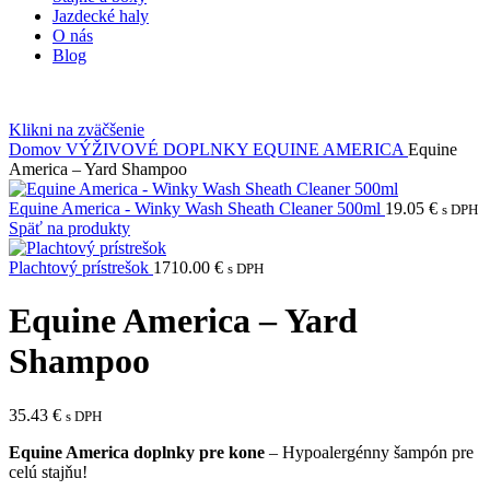
Jazdecké haly
O nás
Blog
Klikni na zväčšenie
Domov
VÝŽIVOVÉ DOPLNKY
EQUINE AMERICA
Equine
America – Yard Shampoo
Equine America - Winky Wash Sheath Cleaner 500ml
19.05
€
s DPH
Späť na produkty
Plachtový prístrešok
1710.00
€
s DPH
Equine America – Yard
Shampoo
35.43
€
s DPH
Equine America doplnky pre kone
– Hypoalergénny šampón pre
celú stajňu!