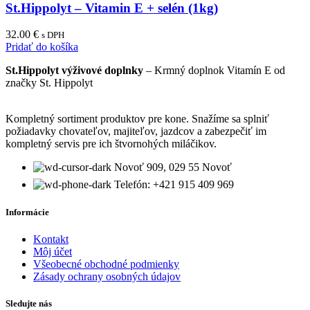
St.Hippolyt – Vitamin E + selén (1kg)
32.00
€
s DPH
Pridať do košíka
St.Hippolyt výživové doplnky
– Krmný doplnok Vitamín E od
značky St. Hippolyt
Kompletný sortiment produktov pre kone. Snažíme sa splniť
požiadavky chovateľov, majiteľov, jazdcov a zabezpečiť im
kompletný servis pre ich štvornohých miláčikov.
Novoť 909, 029 55 Novoť
Telefón: +421 915 409 969
Informácie
Kontakt
Môj účet
Všeobecné obchodné podmienky
Zásady ochrany osobných údajov
Sledujte nás