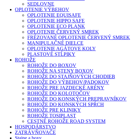
SEDLOVNE
OPLOTENIE VÝBEHOV
OPLOTENIE EQUISAFE
OPLOTENIE HIPPO SAFE
OPLOTENIE ECO PLANK
OPLOTENIE ČERVENÝ SMREK
FRÉZOVANÉ OPLOTENIE ČERVENÝ SMREK
MANIPULAČNÉ DIELCE
OPLOTENIE AGÁTOVE KOLY
PLASTOVÉ STĹPIKY
ROHOŽE
ROHOŽE DO BOXOV
ROHOŽE NA STENY BOXOV
ROHOŽE DO STAJŇOVÝCH CHODIEB
ROHOŽE DO VÝBEHOV/PADOKOV
ROHOŽE PRE JAZDECKÉ ARÉNY
ROHOŽE DO KOLOTOČOV
ROHOŽE DO KONSKÝCH PREPRAVNÍKOV
ROHOŽE DO KONSKÝCH SPŔCH
ROHOŽE PRE KLINIKY
ROHOŽE TOSIPLAST
CESTNÉ ROHOŽE ROAD SYSTEM
HOSPODÁRSTVO
ZATRÁVŇOVAČE
Stajne a boxy