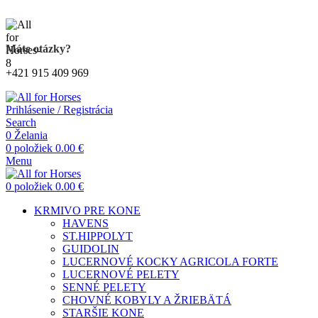
Kompletný sortiment produktov pre kone
Máte otázky?
+421 915 409 969
Prihlásenie / Registrácia
Search
0
Želania
0
položiek
0.00
€
Menu
0
položiek
0.00
€
KRMIVO PRE KONE
HAVENS
ST.HIPPOLYT
GUIDOLIN
LUCERNOVÉ KOCKY AGRICOLA FORTE
LUCERNOVÉ PELETY
SENNÉ PELETY
CHOVNÉ KOBYLY A ŽRIEBÄTÁ
STARŠIE KONE