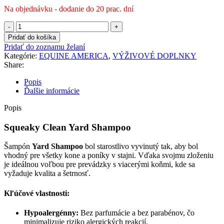
Na objednávku - dodanie do 20 prac. dní
množstvo
Equine
Pridať do košíka
America
Pridať do zoznamu želaní
-
Kategórie:
EQUINE AMERICA
,
VÝŽIVOVÉ DOPLNKY
Yard
Share:
Shampoo
Popis
Ďalšie informácie
Popis
Squeaky Clean Yard Shampoo
Šampón
Yard Shampoo
bol starostlivo vyvinutý tak, aby bol
vhodný pre všetky kone a poníky v stajni.
Vďaka svojmu zloženiu
je ideálnou voľbou pre prevádzky s viacerými koňmi, kde sa
vyžaduje kvalita a šetrnosť.
Kľúčové vlastnosti:
Hypoalergénny:
Bez parfumácie a bez parabénov, čo
minimalizuje riziko alergických reakcií.