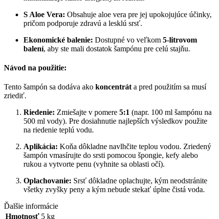
S Aloe Vera:
Obsahuje aloe vera pre jej upokojujúce účinky,
pričom podporuje zdravú a lesklú srsť.
Ekonomické balenie:
Dostupné vo veľkom
5-litrovom
balení
, aby ste mali dostatok šampónu pre celú stajňu.
Návod na použitie:
Tento šampón sa dodáva ako
koncentrát
a pred použitím sa musí
zriediť.
Riedenie:
Zmiešajte v pomere
5:1
(napr. 100 ml šampónu na
500 ml vody). Pre dosiahnutie najlepších výsledkov použite
na riedenie teplú vodu.
Aplikácia:
Koňa dôkladne navlhčite teplou vodou.
Zriedený
šampón vmasírujte do srsti pomocou špongie, kefy alebo
rukou a vytvorte penu (vyhnite sa oblasti očí).
Oplachovanie:
Srsť dôkladne oplachujte, kým neodstránite
všetky zvyšky peny a kým nebude stekať úplne čistá voda.
Ďalšie informácie
Hmotnosť
5 kg