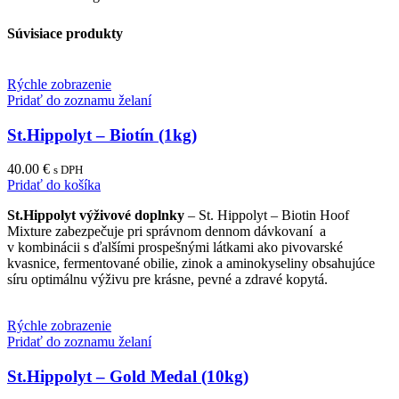
Súvisiace produkty
Rýchle zobrazenie
Pridať do zoznamu želaní
St.Hippolyt – Biotín (1kg)
40.00
€
s DPH
Pridať do košíka
St.Hippolyt výživové doplnky
– St. Hippolyt – Biotin Hoof
Mixture zabezpečuje pri správnom dennom dávkovaní a
v kombinácii s ďalšími prospešnými látkami ako pivovarské
kvasnice, fermentované obilie, zinok a aminokyseliny obsahujúce
síru optimálnu výživu pre krásne, pevné a zdravé kopytá.
Rýchle zobrazenie
Pridať do zoznamu želaní
St.Hippolyt – Gold Medal (10kg)