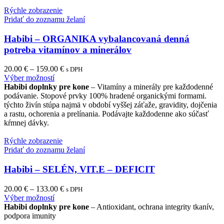
Rýchle zobrazenie
Pridať do zoznamu želaní
Habibi – ORGANIKA vybalancovaná denná
potreba vitamínov a minerálov
20.00
€
–
159.00
€
s DPH
This
Výber možností
product
Habibi doplnky pre kone
– Vitamíny a minerály pre každodenné
has
podávanie. Stopové prvky 100% hradené organickými formami.
multiple
týchto živín stúpa najmä v období vyššej záťaže, gravidity, dojčenia
variants.
a rastu, ochorenia a prelínania. Podávajte každodenne ako súčasť
The
kŕmnej dávky.
options
may
Rýchle zobrazenie
be
Pridať do zoznamu želaní
chosen
on
Habibi – SELÉN, VIT.E – DEFICIT
the
product
20.00
€
–
133.00
€
s DPH
page
This
Výber možností
product
Habibi doplnky pre kone
– Antioxidant, ochrana integrity tkanív,
has
podpora imunity