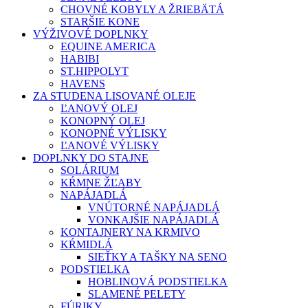
CHOVNÉ KOBYLY A ŽRIEBÄTÁ
STARŠIE KONE
VÝŽIVOVÉ DOPLNKY
EQUINE AMERICA
HABIBI
ST.HIPPOLYT
HAVENS
ZA STUDENA LISOVANÉ OLEJE
ĽANOVÝ OLEJ
KONOPNÝ OLEJ
KONOPNÉ VÝLISKY
ĽANOVÉ VÝLISKY
DOPLNKY DO STAJNE
SOLÁRIUM
KŔMNE ŽĽABY
NAPÁJADLÁ
VNÚTORNÉ NAPÁJADLÁ
VONKAJŠIE NAPÁJADLÁ
KONTAJNERY NA KRMIVO
KŔMIDLÁ
SIEŤKY A TAŠKY NA SENO
PODSTIELKA
HOBLINOVÁ PODSTIELKA
SLAMENÉ PELETY
FÚRIKY