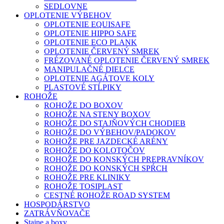
SEDLOVNE
OPLOTENIE VÝBEHOV
OPLOTENIE EQUISAFE
OPLOTENIE HIPPO SAFE
OPLOTENIE ECO PLANK
OPLOTENIE ČERVENÝ SMREK
FRÉZOVANÉ OPLOTENIE ČERVENÝ SMREK
MANIPULAČNÉ DIELCE
OPLOTENIE AGÁTOVE KOLY
PLASTOVÉ STĹPIKY
ROHOŽE
ROHOŽE DO BOXOV
ROHOŽE NA STENY BOXOV
ROHOŽE DO STAJŇOVÝCH CHODIEB
ROHOŽE DO VÝBEHOV/PADOKOV
ROHOŽE PRE JAZDECKÉ ARÉNY
ROHOŽE DO KOLOTOČOV
ROHOŽE DO KONSKÝCH PREPRAVNÍKOV
ROHOŽE DO KONSKÝCH SPŔCH
ROHOŽE PRE KLINIKY
ROHOŽE TOSIPLAST
CESTNÉ ROHOŽE ROAD SYSTEM
HOSPODÁRSTVO
ZATRÁVŇOVAČE
Stajne a boxy