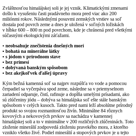
Zvláštnosťou himalájskej soli je jej vznik. Klimatickými zmenami
došlo k vysušeniu časti pradávneho mora pred viac ako 200
miliónmi rokov. Následnými posuvmi zemských vrstiev sa soľ
dostala pod povrch zeme a dnes je uložená v soľných ložiskách
v hĺbke 600 – 800 m pod povrchom, kde je chránená pred všetkými
súčasnými ekologickými záťažami.
•
neobsahuje znečistenia dnešných morí
• bohatá na minerálne látky
• s jódom v prírodnom stave
• bez prímesí
• dobývaná banským spôsobom
• bez akejkoľvek ďalšej úpravy
Kým bežná kamenná soľ sa najprv rozpúšťa vo vode a pomocou
čerpadiel sa vyčerpáva spod zeme, následne sa v priemyselnom
zariadení odparuje, čistí, rafinuje a dopĺňa umelými prísadami, ako
sú zlúčeniny jódu – dobýva sa himalájska soľ ešte stále banským
spôsobom v celých kusoch. Takto pred nami leží absolútne prírodný
produkt so svojou rozmanitosťou živín. Minimálne 84 rôznych
kovových a nekovových prvkov sa nachádza v kamennej
himalájskej soli a to v minimálne v 200 rozličných zlúčeninách. Toto
zloženie minerálií zodpovedá zloženiu pravekého mora, z ktorého
vzniklo všetko živé. Podiel minerálií a stopových prvkov je u tejto