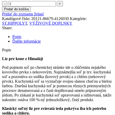
množstvo
St.
Pridať do košíka
Hippolyt
Pridať do zoznamu želaní
-
Katalógové číslo:
20121-86679-4126030
Kategórie:
Himalájska
ST.HIPPOLYT
,
VÝŽIVOVÉ DOPLNKY
soľ
Share:
Popis
Ďalšie informácie
Popis
Liz pre kone z Himalájí
Pod pojmom soľ po chemickej stránke ide o zlúčeninu nejakého
kovového prvku s nekovovým. Najznámejšia soľ je tzv. kuchynská
soľ a pozostáva zo sodíka (kovový prvok) a z chlóru (nekovový
prvok). Kuchynská soľ sa vyznačuje svojou slanou chuťou a bielou
farbou. Dnešná kuchynská soľ je pomocou rôznych priemyselných
procesov denaturovaná a z časti doplňovaná umelo pripraveným
jódom. Po získaní je kuchynská soľ upravovaná a rafinovaná, takže
nakoniec ostáva 100 %-ný jednozložkový, čistý produkt.
Klasický soľný liz pre zvieratá teda pokrýva iba ich potrebu
sodíka a chlóru.