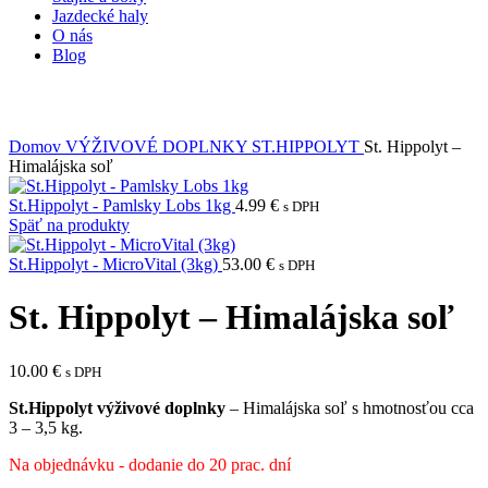
Jazdecké haly
O nás
Blog
Domov
VÝŽIVOVÉ DOPLNKY
ST.HIPPOLYT
St. Hippolyt –
Himalájska soľ
St.Hippolyt - Pamlsky Lobs 1kg
4.99
€
s DPH
Späť na produkty
St.Hippolyt - MicroVital (3kg)
53.00
€
s DPH
St. Hippolyt – Himalájska soľ
10.00
€
s DPH
St.Hippolyt výživové doplnky
– Himalájska soľ s hmotnosťou cca
3 – 3,5 kg.
Na objednávku - dodanie do 20 prac. dní