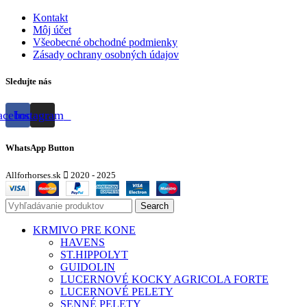
Kontakt
Môj účet
Všeobecné obchodné podmienky
Zásady ochrany osobných údajov
Sledujte nás
acebook
Instagram
WhatsApp Button
Allforhorses.sk
2020 - 2025
Search
KRMIVO PRE KONE
HAVENS
ST.HIPPOLYT
GUIDOLIN
LUCERNOVÉ KOCKY AGRICOLA FORTE
LUCERNOVÉ PELETY
SENNÉ PELETY