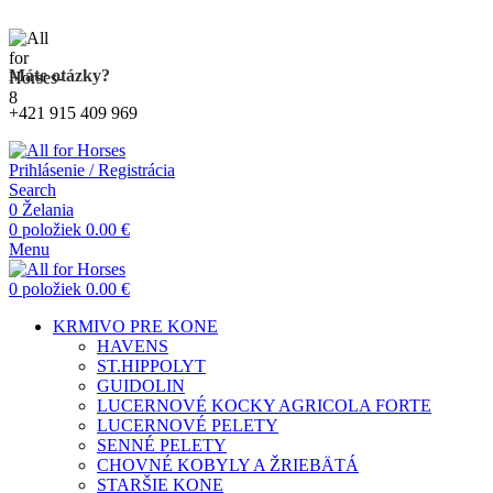
Kompletný sortiment produktov pre kone
Máte otázky?
+421 915 409 969
Prihlásenie / Registrácia
Search
0
Želania
0
položiek
0.00
€
Menu
0
položiek
0.00
€
KRMIVO PRE KONE
HAVENS
ST.HIPPOLYT
GUIDOLIN
LUCERNOVÉ KOCKY AGRICOLA FORTE
LUCERNOVÉ PELETY
SENNÉ PELETY
CHOVNÉ KOBYLY A ŽRIEBÄTÁ
STARŠIE KONE