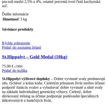
pra-soli medzi 2,5% a 4%, ostatné percentá tvorí čistá kuchynská
soľ.
Ďalšie informácie
Hmotnosť
3 kg
Súvisiace produkty
Rýchle zobrazenie
Pridať do zoznamu želaní
St.Hippolyt – Gold Medal (10kg)
75.00
€
s DPH
Pridať do košíka
St.Hippolyt výživové doplnky
– Dobre vyvinuté svaly predstavujú
silu, rýchlosť a krásu koňa. Cieleným prísunom živín možno účinne
podporiť funkciu svalov a vybudovať dobre vyvinuté a silné svaly
na základe individuálnej genetickej výbavy. Cielený, dobre
dávkovaný tréning sa účinne podporuje podávaním špeciálnych
látkotvorných a funkčných živín.