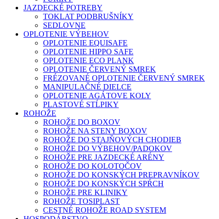
JAZDECKÉ POTREBY
TOKLAT PODBRUŠNÍKY
SEDLOVNE
OPLOTENIE VÝBEHOV
OPLOTENIE EQUISAFE
OPLOTENIE HIPPO SAFE
OPLOTENIE ECO PLANK
OPLOTENIE ČERVENÝ SMREK
FRÉZOVANÉ OPLOTENIE ČERVENÝ SMREK
MANIPULAČNÉ DIELCE
OPLOTENIE AGÁTOVE KOLY
PLASTOVÉ STĹPIKY
ROHOŽE
ROHOŽE DO BOXOV
ROHOŽE NA STENY BOXOV
ROHOŽE DO STAJŇOVÝCH CHODIEB
ROHOŽE DO VÝBEHOV/PADOKOV
ROHOŽE PRE JAZDECKÉ ARÉNY
ROHOŽE DO KOLOTOČOV
ROHOŽE DO KONSKÝCH PREPRAVNÍKOV
ROHOŽE DO KONSKÝCH SPŔCH
ROHOŽE PRE KLINIKY
ROHOŽE TOSIPLAST
CESTNÉ ROHOŽE ROAD SYSTEM
HOSPODÁRSTVO