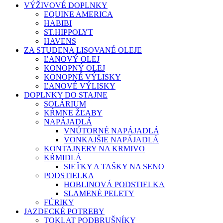
VÝŽIVOVÉ DOPLNKY
EQUINE AMERICA
HABIBI
ST.HIPPOLYT
HAVENS
ZA STUDENA LISOVANÉ OLEJE
ĽANOVÝ OLEJ
KONOPNÝ OLEJ
KONOPNÉ VÝLISKY
ĽANOVÉ VÝLISKY
DOPLNKY DO STAJNE
SOLÁRIUM
KŔMNE ŽĽABY
NAPÁJADLÁ
VNÚTORNÉ NAPÁJADLÁ
VONKAJŠIE NAPÁJADLÁ
KONTAJNERY NA KRMIVO
KŔMIDLÁ
SIEŤKY A TAŠKY NA SENO
PODSTIELKA
HOBLINOVÁ PODSTIELKA
SLAMENÉ PELETY
FÚRIKY
JAZDECKÉ POTREBY
TOKLAT PODBRUŠNÍKY