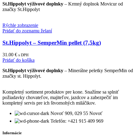
St.Hippolyt výživové doplnky
– Krmný doplnok Movicur od
značky St.Hippolyt
Rýchle zobrazenie
Pridať do zoznamu želaní
St.Hippolyt – SemperMin pellet (7,5kg)
31.00
€
s DPH
Pridať do košíka
St.Hippolyt výživové doplnky
– Minerálne peletky SemperMin od
značky st. Hippolyt.
Kompletný sortiment produktov pre kone. Snažíme sa splniť
požiadavky chovateľov, majiteľov, jazdcov a zabezpečiť im
kompletný servis pre ich štvornohých miláčikov.
Novoť 909, 029 55 Novoť
Telefón: +421 915 409 969
Informácie