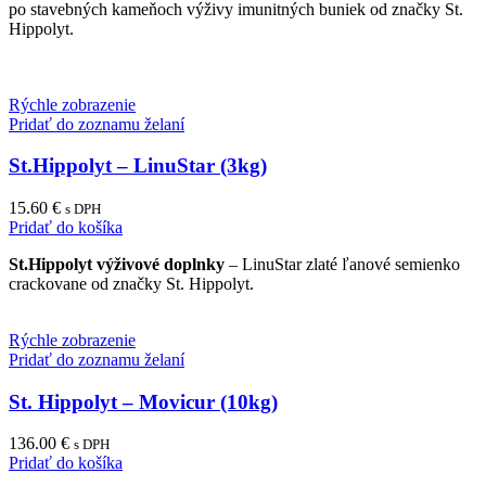
po stavebných kameňoch výživy imunitných buniek od značky St.
Hippolyt.
Rýchle zobrazenie
Pridať do zoznamu želaní
St.Hippolyt – LinuStar (3kg)
15.60
€
s DPH
Pridať do košíka
St.Hippolyt výživové doplnky
– LinuStar zlaté ľanové semienko
crackovane od značky St. Hippolyt.
Rýchle zobrazenie
Pridať do zoznamu želaní
St. Hippolyt – Movicur (10kg)
136.00
€
s DPH
Pridať do košíka