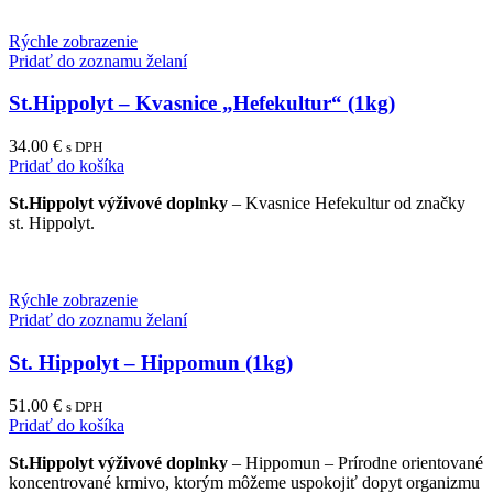
multiple
variants.
The
Rýchle zobrazenie
options
Pridať do zoznamu želaní
may
be
St.Hippolyt – Kvasnice „Hefekultur“ (1kg)
chosen
on
34.00
€
s DPH
the
Pridať do košíka
product
page
St.Hippolyt výživové doplnky
– Kvasnice Hefekultur od značky
st. Hippolyt.
Rýchle zobrazenie
Pridať do zoznamu želaní
St. Hippolyt – Hippomun (1kg)
51.00
€
s DPH
Pridať do košíka
St.Hippolyt výživové doplnky
– Hippomun – Prírodne orientované
koncentrované krmivo, ktorým môžeme uspokojiť dopyt organizmu