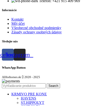
Telefón: +421 915 409 969
Informácie
Kontakt
Môj účet
Všeobecné obchodné podmienky
Zásady ochrany osobných údajov
Sledujte nás
acebook
Instagram
WhatsApp Button
Allforhorses.sk
2020 - 2025
Search
KRMIVO PRE KONE
HAVENS
ST.HIPPOLYT