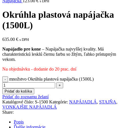
Napájačka
123.00
€
s DPH
Okrúhla plastová napájačka
(1500L)
635.00
€
s DPH
Napájadlo pre kone
– Napájačka najvyššej kvality. Má
charakteristickú lesklú čiernu farbu so žltým, ľahko prístupným
vekom.
Na objednávku - dodanie do 20 prac. dní
množstvo Okrúhla plastová napájačka (1500L)
Pridať do košíka
Pridať do zoznamu želaní
Katalógové číslo:
S-1500
Kategórie:
NAPÁJADLÁ
,
STAJŇA
,
VONKAJŠIE NAPÁJADLÁ
Share:
Popis
Ďalšie informácie