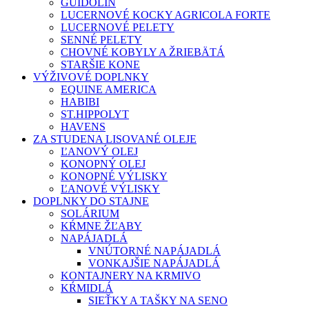
GUIDOLIN
LUCERNOVÉ KOCKY AGRICOLA FORTE
LUCERNOVÉ PELETY
SENNÉ PELETY
CHOVNÉ KOBYLY A ŽRIEBÄTÁ
STARŠIE KONE
VÝŽIVOVÉ DOPLNKY
EQUINE AMERICA
HABIBI
ST.HIPPOLYT
HAVENS
ZA STUDENA LISOVANÉ OLEJE
ĽANOVÝ OLEJ
KONOPNÝ OLEJ
KONOPNÉ VÝLISKY
ĽANOVÉ VÝLISKY
DOPLNKY DO STAJNE
SOLÁRIUM
KŔMNE ŽĽABY
NAPÁJADLÁ
VNÚTORNÉ NAPÁJADLÁ
VONKAJŠIE NAPÁJADLÁ
KONTAJNERY NA KRMIVO
KŔMIDLÁ
SIEŤKY A TAŠKY NA SENO