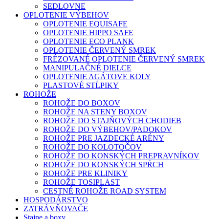
SEDLOVNE
OPLOTENIE VÝBEHOV
OPLOTENIE EQUISAFE
OPLOTENIE HIPPO SAFE
OPLOTENIE ECO PLANK
OPLOTENIE ČERVENÝ SMREK
FRÉZOVANÉ OPLOTENIE ČERVENÝ SMREK
MANIPULAČNÉ DIELCE
OPLOTENIE AGÁTOVE KOLY
PLASTOVÉ STĹPIKY
ROHOŽE
ROHOŽE DO BOXOV
ROHOŽE NA STENY BOXOV
ROHOŽE DO STAJŇOVÝCH CHODIEB
ROHOŽE DO VÝBEHOV/PADOKOV
ROHOŽE PRE JAZDECKÉ ARÉNY
ROHOŽE DO KOLOTOČOV
ROHOŽE DO KONSKÝCH PREPRAVNÍKOV
ROHOŽE DO KONSKÝCH SPŔCH
ROHOŽE PRE KLINIKY
ROHOŽE TOSIPLAST
CESTNÉ ROHOŽE ROAD SYSTEM
HOSPODÁRSTVO
ZATRÁVŇOVAČE
Stajne a boxy