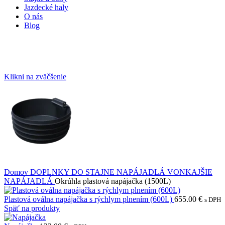
Jazdecké haly
O nás
Blog
Klikni na zväčšenie
Domov
DOPLNKY DO STAJNE
NAPÁJADLÁ
VONKAJŠIE
NAPÁJADLÁ
Okrúhla plastová napájačka (1500L)
Plastová oválna napájačka s rýchlym plnením (600L)
655.00
€
s DPH
Späť na produkty