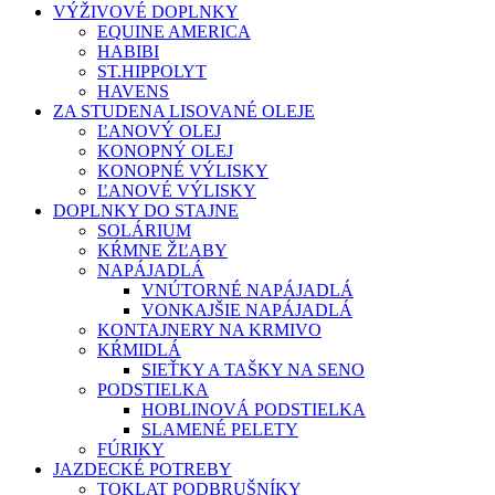
VÝŽIVOVÉ DOPLNKY
EQUINE AMERICA
HABIBI
ST.HIPPOLYT
HAVENS
ZA STUDENA LISOVANÉ OLEJE
ĽANOVÝ OLEJ
KONOPNÝ OLEJ
KONOPNÉ VÝLISKY
ĽANOVÉ VÝLISKY
DOPLNKY DO STAJNE
SOLÁRIUM
KŔMNE ŽĽABY
NAPÁJADLÁ
VNÚTORNÉ NAPÁJADLÁ
VONKAJŠIE NAPÁJADLÁ
KONTAJNERY NA KRMIVO
KŔMIDLÁ
SIEŤKY A TAŠKY NA SENO
PODSTIELKA
HOBLINOVÁ PODSTIELKA
SLAMENÉ PELETY
FÚRIKY
JAZDECKÉ POTREBY
TOKLAT PODBRUŠNÍKY