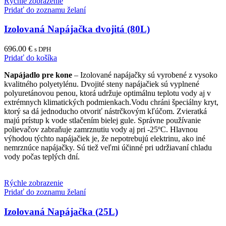
Rýchle zobrazenie
Pridať do zoznamu želaní
Izolovaná Napájačka dvojitá (80L)
696.00
€
s DPH
Pridať do košíka
Napájadlo pre kone
– Izolované napájačky sú vyrobené z vysoko
kvalitného polyetylénu. Dvojité steny napájačiek sú vyplnené
polyuretánovou penou, ktorá udržuje optimálnu teplotu vody aj v
extrémnych klimatických podmienkach.Vodu chráni špeciálny kryt,
ktorý sa dá jednoducho otvoriť nástrčkovým kľúčom. Zvieratká
majú prístup k vode stlačením bielej gule. Správne používanie
polievačov zabraňuje zamrznutiu vody aj pri -25ºC. Hlavnou
výhodou týchto napájačiek je, že nepotrebujú elektrinu, ako iné
nemrznúce napájačky. Sú tiež veľmi účinné pri udržiavaní chladu
vody počas teplých dní.
Rýchle zobrazenie
Pridať do zoznamu želaní
Izolovaná Napájačka (25L)