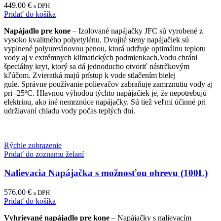
449.00
€
s DPH
Pridať do košíka
Napájadlo pre kone
– Izolované napájačky JFC sú vyrobené z
vysoko kvalitného polyetylénu. Dvojité steny napájačiek sú
vyplnené polyuretánovou penou, ktorá udržuje optimálnu teplotu
vody aj v extrémnych klimatických podmienkach.Vodu chráni
špeciálny kryt, ktorý sa dá jednoducho otvoriť nástrčkovým
kľúčom. Zvieratká majú prístup k vode stlačením bielej
gule. Správne používanie polievačov zabraňuje zamrznutiu vody aj
pri -25ºC. Hlavnou výhodou týchto napájačiek je, že nepotrebujú
elektrinu, ako iné nemrznúce napájačky. Sú tiež veľmi účinné pri
udržiavaní chladu vody počas teplých dní.
Rýchle zobrazenie
Pridať do zoznamu želaní
Nalievacia Napájačka s možnosťou ohrevu (100L)
576.00
€
s DPH
Pridať do košíka
Vyhrievané napájadlo pre kone
– Napájačky s nalievacím