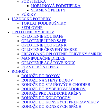
PODSTIELKA
HOBLINOVÁ PODSTIELKA
SLAMENÉ PELETY
FÚRIKY
JAZDECKÉ POTREBY
TOKLAT PODBRUŠNÍKY
SEDLOVNE
OPLOTENIE VÝBEHOV
OPLOTENIE EQUISAFE
OPLOTENIE HIPPO SAFE
OPLOTENIE ECO PLANK
OPLOTENIE ČERVENÝ SMREK
FRÉZOVANÉ OPLOTENIE ČERVENÝ SMREK
MANIPULAČNÉ DIELCE
OPLOTENIE AGÁTOVE KOLY
PLASTOVÉ STĹPIKY
ROHOŽE
ROHOŽE DO BOXOV
ROHOŽE NA STENY BOXOV
ROHOŽE DO STAJŇOVÝCH CHODIEB
ROHOŽE DO VÝBEHOV/PADOKOV
ROHOŽE PRE JAZDECKÉ ARÉNY
ROHOŽE DO KOLOTOČOV
ROHOŽE DO KONSKÝCH PREPRAVNÍKOV
ROHOŽE DO KONSKÝCH SPŔCH