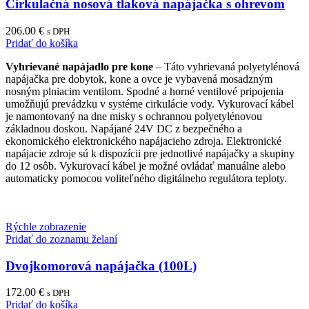
Cirkulačná nosová tlaková napájačka s ohrevom
206.00
€
s DPH
Pridať do košíka
Vyhrievané napájadlo pre kone
– Táto vyhrievaná polyetylénová
napájačka pre dobytok, kone a ovce je vybavená mosadzným
nosným plniacim ventilom. Spodné a horné ventilové pripojenia
umožňujú prevádzku v systéme cirkulácie vody. Vykurovací kábel
je namontovaný na dne misky s ochrannou polyetylénovou
základnou doskou. Napájané 24V DC z bezpečného a
ekonomického elektronického napájacieho zdroja. Elektronické
napájacie zdroje sú k dispozícii pre jednotlivé napájačky a skupiny
do 12 osôb. Vykurovací kábel je možné ovládať manuálne alebo
automaticky pomocou voliteľného digitálneho regulátora teploty.
Rýchle zobrazenie
Pridať do zoznamu želaní
Dvojkomorová napájačka (100L)
172.00
€
s DPH
Pridať do košíka