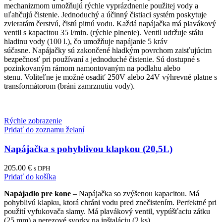
mechanizmom umožňujú rýchle vyprázdnenie použitej vody a
uľahčujú čistenie. Jednoduchý a účinný čistiaci systém poskytuje
zvieratám čerstvú, čistú pitnú vodu. Každá napájačka má plavákový
ventil s kapacitou 35 l/min. (rýchle plnenie). Ventil udržuje stálu
hladinu vody (100 l.), čo umožňuje napájanie 5 kráv
súčasne. Napájačky sú zakončené hladkým povrchom zaisťujúcim
bezpečnosť pri používaní a jednoduché čistenie. Sú dostupné s
pozinkovaným rámom namontovaným na podlahu alebo
stenu. Voliteľne je možné osadiť 250V alebo 24V výhrevné platne s
transformátorom (bráni zamrznutiu vody).
Rýchle zobrazenie
Pridať do zoznamu želaní
Napájačka s pohyblivou klapkou (20,5L)
205.00
€
s DPH
Pridať do košíka
Napájadlo pre kone
– Napájačka so zvýšenou kapacitou. Má
pohyblivú klapku, ktorá chráni vodu pred znečistením. Perfektné pri
použití vyfukovača slamy. Má plavákový ventil, vypúšťaciu zátku
(25 mm) a nerezové svorky na inštaláciu (2 ks).