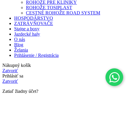
ROHOŽE PRE KLINIKY
ROHOŽE TOSIPLAST
CESTNÉ ROHOŽE ROAD SYSTEM
HOSPODÁRSTVO
ZATRÁVŇOVAČE
Stajne a boxy
Jazdecké haly
O nás
Blog
Želania
Prihlásenie / Registrácia
Nákupný košík
Zatvoriť
Prihlásiť sa
Zatvoriť
Zatiaľ žiadny účet?
Vytvoriť účet
Search
Začnite písať a vyhľadajte produkty.
E-shop
0
položiek
Košík
Môj Účet