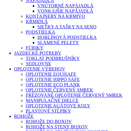
NAPÁJADLÁ
VNÚTORNÉ NAPÁJADLÁ
VONKAJŠIE NAPÁJADLÁ
KONTAJNERY NA KRMIVO
KŔMIDLÁ
SIEŤKY A TAŠKY NA SENO
PODSTIELKA
HOBLINOVÁ PODSTIELKA
SLAMENÉ PELETY
FÚRIKY
JAZDECKÉ POTREBY
TOKLAT PODBRUŠNÍKY
SEDLOVNE
OPLOTENIE VÝBEHOV
OPLOTENIE EQUISAFE
OPLOTENIE HIPPO SAFE
OPLOTENIE ECO PLANK
OPLOTENIE ČERVENÝ SMREK
FRÉZOVANÉ OPLOTENIE ČERVENÝ SMREK
MANIPULAČNÉ DIELCE
OPLOTENIE AGÁTOVE KOLY
PLASTOVÉ STĹPIKY
ROHOŽE
ROHOŽE DO BOXOV
ROHOŽE NA STENY BOXOV