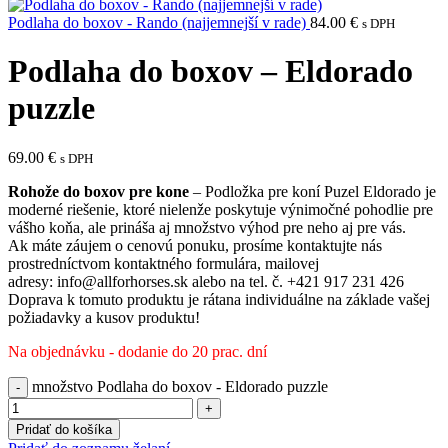
Podlaha do boxov - Rando (najjemnejší v rade)
84.00
€
s DPH
Podlaha do boxov – Eldorado
puzzle
69.00
€
s DPH
Rohože do boxov pre kone
– Podložka pre koní Puzel Eldorado je
moderné riešenie, ktoré nielenže poskytuje výnimočné pohodlie pre
vášho koňa, ale prináša aj množstvo výhod pre neho aj pre vás.
Ak máte záujem o cenovú ponuku, prosíme kontaktujte nás
prostredníctvom kontaktného formulára, mailovej
adresy: info@allforhorses.sk alebo na tel. č. +421 917 231 426
Doprava k tomuto produktu je rátana individuálne na základe vašej
požiadavky a kusov produktu!
Na objednávku - dodanie do 20 prac. dní
množstvo Podlaha do boxov - Eldorado puzzle
Pridať do košíka