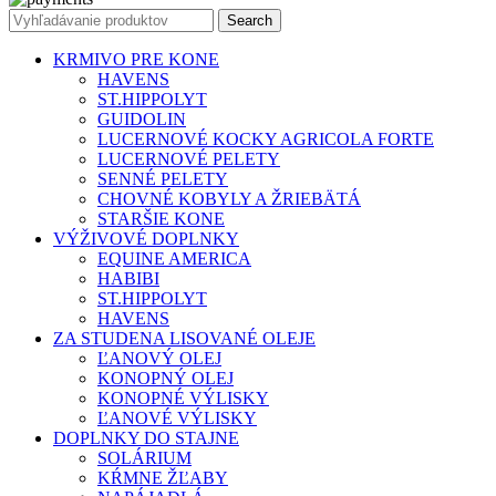
Search
KRMIVO PRE KONE
HAVENS
ST.HIPPOLYT
GUIDOLIN
LUCERNOVÉ KOCKY AGRICOLA FORTE
LUCERNOVÉ PELETY
SENNÉ PELETY
CHOVNÉ KOBYLY A ŽRIEBÄTÁ
STARŠIE KONE
VÝŽIVOVÉ DOPLNKY
EQUINE AMERICA
HABIBI
ST.HIPPOLYT
HAVENS
ZA STUDENA LISOVANÉ OLEJE
ĽANOVÝ OLEJ
KONOPNÝ OLEJ
KONOPNÉ VÝLISKY
ĽANOVÉ VÝLISKY
DOPLNKY DO STAJNE
SOLÁRIUM
KŔMNE ŽĽABY