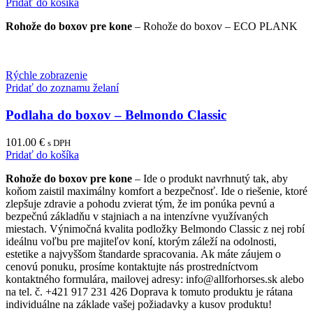
Pridať do košíka
Rohože do boxov pre kone
– Rohože do boxov – ECO PLANK
Rýchle zobrazenie
Pridať do zoznamu želaní
Podlaha do boxov – Belmondo Classic
101.00
€
s DPH
Pridať do košíka
Rohože do boxov pre kone
– Ide o produkt navrhnutý tak, aby
koňom zaistil maximálny komfort a bezpečnosť. Ide o riešenie, ktoré
zlepšuje zdravie a pohodu zvierat tým, že im ponúka pevnú a
bezpečnú základňu v stajniach a na intenzívne využívaných
miestach. Výnimočná kvalita podložky Belmondo Classic z nej robí
ideálnu voľbu pre majiteľov koní, ktorým záleží na odolnosti,
estetike a najvyššom štandarde spracovania. Ak máte záujem o
cenovú ponuku, prosíme kontaktujte nás prostredníctvom
kontaktného formulára, mailovej adresy: info@allforhorses.sk alebo
na tel. č. +421 917 231 426 Doprava k tomuto produktu je rátana
individuálne na základe vašej požiadavky a kusov produktu!