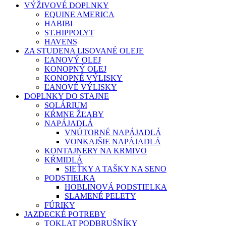
VÝŽIVOVÉ DOPLNKY
EQUINE AMERICA
HABIBI
ST.HIPPOLYT
HAVENS
ZA STUDENA LISOVANÉ OLEJE
ĽANOVÝ OLEJ
KONOPNÝ OLEJ
KONOPNÉ VÝLISKY
ĽANOVÉ VÝLISKY
DOPLNKY DO STAJNE
SOLÁRIUM
KŔMNE ŽĽABY
NAPÁJADLÁ
VNÚTORNÉ NAPÁJADLÁ
VONKAJŠIE NAPÁJADLÁ
KONTAJNERY NA KRMIVO
KŔMIDLÁ
SIEŤKY A TAŠKY NA SENO
PODSTIELKA
HOBLINOVÁ PODSTIELKA
SLAMENÉ PELETY
FÚRIKY
JAZDECKÉ POTREBY
TOKLAT PODBRUŠNÍKY