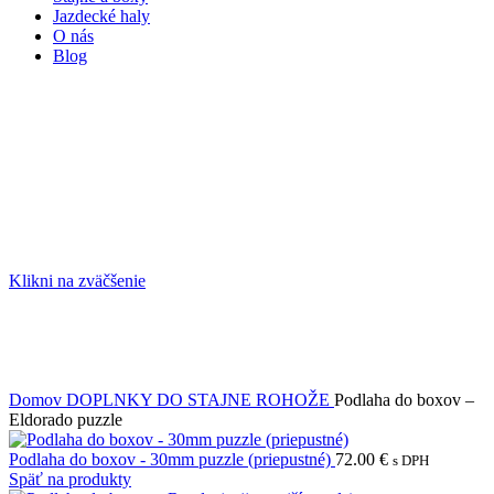
Jazdecké haly
O nás
Blog
Klikni na zväčšenie
Domov
DOPLNKY DO STAJNE
ROHOŽE
Podlaha do boxov –
Eldorado puzzle
Podlaha do boxov - 30mm puzzle (priepustné)
72.00
€
s DPH
Späť na produkty