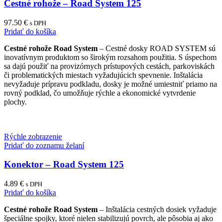
Cestné rohože – Road System 125
97.50
€
s DPH
Pridať do košíka
Cestné rohože Road System
– Cestné dosky ROAD SYSTEM sú
inovatívnym produktom so širokým rozsahom použitia. S úspechom
sa dajú použiť na provizórnych prístupových cestách, parkoviskách
či problematických miestach vyžadujúcich spevnenie. Inštalácia
nevyžaduje prípravu podkladu, dosky je možné umiestniť priamo na
rovný podklad, čo umožňuje rýchle a ekonomické vytvrdenie
plochy.
Rýchle zobrazenie
Pridať do zoznamu želaní
Konektor – Road System 125
4.89
€
s DPH
Pridať do košíka
Cestné rohože Road System
– Inštalácia cestných dosiek vyžaduje
špeciálne spojky, ktoré nielen stabilizujú povrch, ale pôsobia aj ako