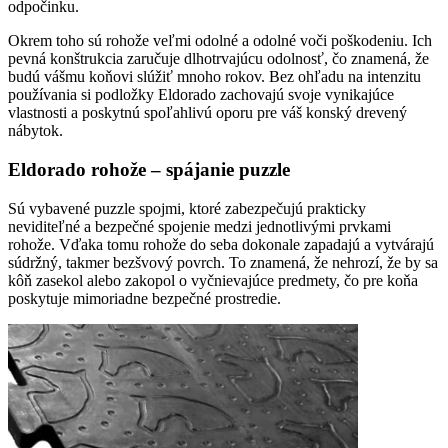
odpočinku.
Okrem toho sú rohože veľmi odolné a odolné voči poškodeniu. Ich
pevná konštrukcia zaručuje dlhotrvajúcu odolnosť, čo znamená, že
budú vášmu koňovi slúžiť mnoho rokov. Bez ohľadu na intenzitu
používania si podložky Eldorado zachovajú svoje vynikajúce
vlastnosti a poskytnú spoľahlivú oporu pre váš konský drevený
nábytok.
Eldorado rohože – spájanie puzzle
Sú vybavené puzzle spojmi, ktoré zabezpečujú prakticky
neviditeľné a bezpečné spojenie medzi jednotlivými prvkami
rohože. Vďaka tomu rohože do seba dokonale zapadajú a vytvárajú
súdržný, takmer bezšvový povrch. To znamená, že nehrozí, že by sa
kôň zasekol alebo zakopol o vyčnievajúce predmety, čo pre koňa
poskytuje mimoriadne bezpečné prostredie.