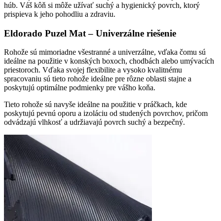
húb. Váš kôň si môže užívať suchý a hygienický povrch, ktorý
prispieva k jeho pohodliu a zdraviu.
Eldorado Puzel Mat – Univerzálne riešenie
Rohože sú mimoriadne všestranné a univerzálne, vďaka čomu sú
ideálne na použitie v konských boxoch, chodbách alebo umývacích
priestoroch. Vďaka svojej flexibilite a vysoko kvalitnému
spracovaniu sú tieto rohože ideálne pre rôzne oblasti stajne a
poskytujú optimálne podmienky pre vášho koňa.
Tieto rohože sú navyše ideálne na použitie v práčkach, kde
poskytujú pevnú oporu a izoláciu od studených povrchov, pričom
odvádzajú vlhkosť a udržiavajú povrch suchý a bezpečný.