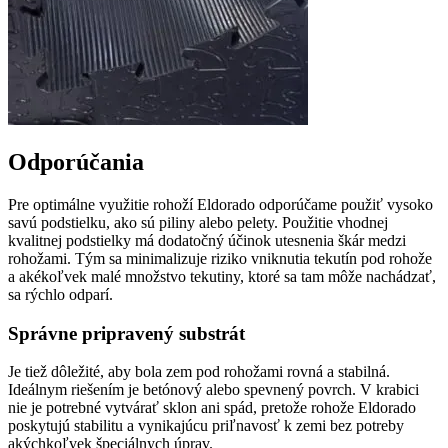
Odporúčania
Pre optimálne využitie rohoží Eldorado odporúčame použiť vysoko
savú podstielku, ako sú piliny alebo pelety. Použitie vhodnej
kvalitnej podstielky má dodatočný účinok utesnenia škár medzi
rohožami. Tým sa minimalizuje riziko vniknutia tekutín pod rohože
a akékoľvek malé množstvo tekutiny, ktoré sa tam môže nachádzať,
sa rýchlo odparí.
Správne pripravený substrát
Je tiež dôležité, aby bola zem pod rohožami rovná a stabilná.
Ideálnym riešením je betónový alebo spevnený povrch. V krabici
nie je potrebné vytvárať sklon ani spád, pretože rohože Eldorado
poskytujú stabilitu a vynikajúcu priľnavosť k zemi bez potreby
akýchkoľvek špeciálnych úprav.