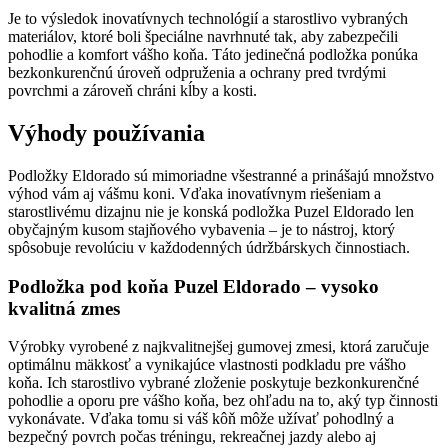
Je to výsledok inovatívnych technológií a starostlivo vybraných
materiálov, ktoré boli špeciálne navrhnuté tak, aby zabezpečili
pohodlie a komfort vášho koňa. Táto jedinečná podložka ponúka
bezkonkurenčnú úroveň odpruženia a ochrany pred tvrdými
povrchmi a zároveň chráni kĺby a kosti.
Výhody používania
Podložky Eldorado sú mimoriadne všestranné a prinášajú množstvo
výhod vám aj vášmu koni. Vďaka inovatívnym riešeniam a
starostlivému dizajnu nie je konská podložka Puzel Eldorado len
obyčajným kusom stajňového vybavenia – je to nástroj, ktorý
spôsobuje revolúciu v každodenných údržbárskych činnostiach.
Podložka pod koňa Puzel Eldorado – vysoko
kvalitná zmes
Výrobky vyrobené z najkvalitnejšej gumovej zmesi, ktorá zaručuje
optimálnu mäkkosť a vynikajúce vlastnosti podkladu pre vášho
koňa. Ich starostlivo vybrané zloženie poskytuje bezkonkurenčné
pohodlie a oporu pre vášho koňa, bez ohľadu na to, aký typ činnosti
vykonávate. Vďaka tomu si váš kôň môže užívať pohodlný a
bezpečný povrch počas tréningu, rekreačnej jazdy alebo aj