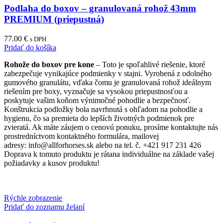
Podlaha do boxov – granulovaná rohož 43mm
PREMIUM (priepustná)
77.00
€
s DPH
Pridať do košíka
Rohože do boxov pre kone
– Toto je spoľahlivé riešenie, ktoré
zabezpečuje vynikajúce podmienky v stajni. Vyrobená z odolného
gumového granulátu, vďaka čomu je granulovaná rohož ideálnym
riešením pre boxy, vyznačuje sa vysokou priepustnosťou a
poskytuje vašim koňom výnimočné pohodlie a bezpečnosť.
Konštrukcia podložky bola navrhnutá s ohľadom na pohodlie a
hygienu, čo sa premieta do lepších životných podmienok pre
zvieratá. Ak máte záujem o cenovú ponuku, prosíme kontaktujte nás
prostredníctvom kontaktného formulára, mailovej
adresy: info@allforhorses.sk alebo na tel. č. +421 917 231 426
Doprava k tomuto produktu je rátana individuálne na základe vašej
požiadavky a kusov produktu!
Rýchle zobrazenie
Pridať do zoznamu želaní