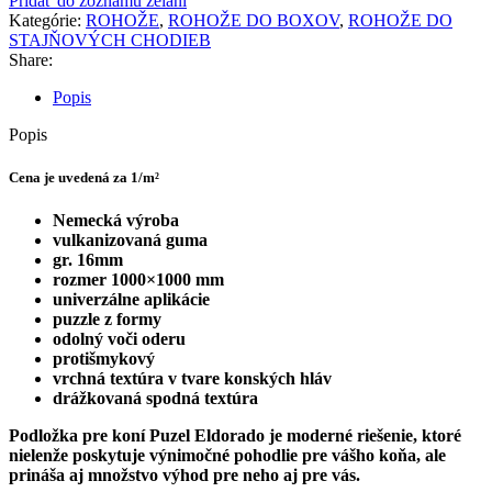
Pridať do zoznamu želaní
Kategórie:
ROHOŽE
,
ROHOŽE DO BOXOV
,
ROHOŽE DO
STAJŇOVÝCH CHODIEB
Share:
Popis
Popis
Cena je uvedená za 1/m²
Nemecká výroba
vulkanizovaná guma
gr. 16mm
rozmer 1000×1000 mm
univerzálne aplikácie
puzzle z formy
odolný voči oderu
protišmykový
vrchná textúra v tvare konských hláv
drážkovaná spodná textúra
Podložka pre koní Puzel Eldorado je moderné riešenie, ktoré
nielenže poskytuje výnimočné pohodlie pre vášho koňa, ale
prináša aj množstvo výhod pre neho aj pre vás.