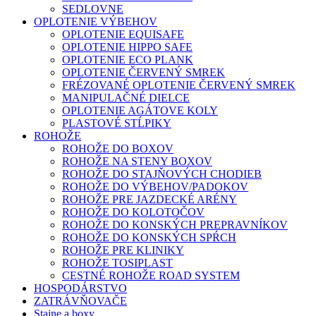
SEDLOVNE
OPLOTENIE VÝBEHOV
OPLOTENIE EQUISAFE
OPLOTENIE HIPPO SAFE
OPLOTENIE ECO PLANK
OPLOTENIE ČERVENÝ SMREK
FRÉZOVANÉ OPLOTENIE ČERVENÝ SMREK
MANIPULAČNÉ DIELCE
OPLOTENIE AGÁTOVE KOLY
PLASTOVÉ STĹPIKY
ROHOŽE
ROHOŽE DO BOXOV
ROHOŽE NA STENY BOXOV
ROHOŽE DO STAJŇOVÝCH CHODIEB
ROHOŽE DO VÝBEHOV/PADOKOV
ROHOŽE PRE JAZDECKÉ ARÉNY
ROHOŽE DO KOLOTOČOV
ROHOŽE DO KONSKÝCH PREPRAVNÍKOV
ROHOŽE DO KONSKÝCH SPŔCH
ROHOŽE PRE KLINIKY
ROHOŽE TOSIPLAST
CESTNÉ ROHOŽE ROAD SYSTEM
HOSPODÁRSTVO
ZATRÁVŇOVAČE
Stajne a boxy