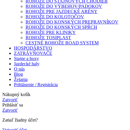
ROHOŽE DO STAJŇOVÝCH CHODIEB
ROHOŽE DO VÝBEHOV/PADOKOV
ROHOŽE PRE JAZDECKÉ ARÉNY
ROHOŽE DO KOLOTOČOV
ROHOŽE DO KONSKÝCH PREPRAVNÍKOV
ROHOŽE DO KONSKÝCH SPŔCH
ROHOŽE PRE KLINIKY
ROHOŽE TOSIPLAST
CESTNÉ ROHOŽE ROAD SYSTEM
HOSPODÁRSTVO
ZATRÁVŇOVAČE
Stajne a boxy
Jazdecké haly
O nás
Blog
Želania
Prihlásenie / Registrácia
Nákupný košík
Zatvoriť
Prihlásiť sa
Zatvoriť
Zatiaľ žiadny účet?
Vytvoriť účet