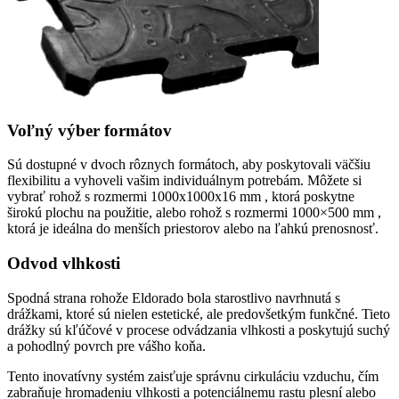
Voľný výber formátov
Sú dostupné v dvoch rôznych formátoch, aby poskytovali väčšiu
flexibilitu a vyhoveli vašim individuálnym potrebám. Môžete si
vybrať rohož s rozmermi 1000x1000x16 mm , ktorá poskytne
širokú plochu na použitie, alebo rohož s rozmermi 1000×500 mm ,
ktorá je ideálna do menších priestorov alebo na ľahkú prenosnosť.
Odvod vlhkosti
Spodná strana rohože Eldorado bola starostlivo navrhnutá s
drážkami, ktoré sú nielen estetické, ale predovšetkým funkčné. Tieto
drážky sú kľúčové v procese odvádzania vlhkosti a poskytujú suchý
a pohodlný povrch pre vášho koňa.
Tento inovatívny systém zaisťuje správnu cirkuláciu vzduchu, čím
zabraňuje hromadeniu vlhkosti a potenciálnemu rastu plesní alebo