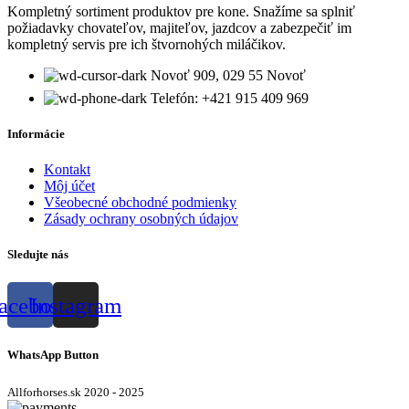
Kompletný sortiment produktov pre kone. Snažíme sa splniť
požiadavky chovateľov, majiteľov, jazdcov a zabezpečiť im
kompletný servis pre ich štvornohých miláčikov.
Novoť 909, 029 55 Novoť
Telefón: +421 915 409 969
Informácie
Kontakt
Môj účet
Všeobecné obchodné podmienky
Zásady ochrany osobných údajov
Sledujte nás
acebook
Instagram
WhatsApp Button
Allforhorses.sk
2020 - 2025