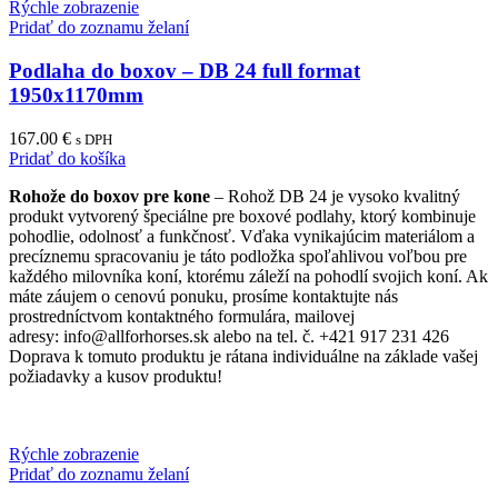
Rýchle zobrazenie
Pridať do zoznamu želaní
Podlaha do boxov – DB 24 full format
1950x1170mm
167.00
€
s DPH
Pridať do košíka
Rohože do boxov pre kone
– Rohož DB 24 je vysoko kvalitný
produkt vytvorený špeciálne pre boxové podlahy, ktorý kombinuje
pohodlie, odolnosť a funkčnosť. Vďaka vynikajúcim materiálom a
precíznemu spracovaniu je táto podložka spoľahlivou voľbou pre
každého milovníka koní, ktorému záleží na pohodlí svojich koní. Ak
máte záujem o cenovú ponuku, prosíme kontaktujte nás
prostredníctvom kontaktného formulára, mailovej
adresy: info@allforhorses.sk alebo na tel. č. +421 917 231 426
Doprava k tomuto produktu je rátana individuálne na základe vašej
požiadavky a kusov produktu!
Rýchle zobrazenie
Pridať do zoznamu želaní