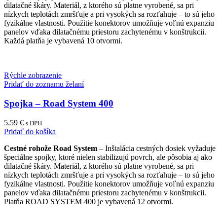
dilatačné škáry. Materiál, z ktorého sú platne vyrobené, sa pri
nízkych teplotách zmršťuje a pri vysokých sa rozťahuje – to sú jeho
fyzikálne vlastnosti. Použitie konektorov umožňuje voľnú expanziu
panelov vďaka dilatačnému priestoru zachytenému v konštrukcii.
Každá platňa je vybavená 10 otvormi.
Rýchle zobrazenie
Pridať do zoznamu želaní
Spojka – Road System 400
5.59
€
s DPH
Pridať do košíka
Cestné rohože Road System
– Inštalácia cestných dosiek vyžaduje
špeciálne spojky, ktoré nielen stabilizujú povrch, ale pôsobia aj ako
dilatačné škáry. Materiál, z ktorého sú platne vyrobené, sa pri
nízkych teplotách zmršťuje a pri vysokých sa rozťahuje – to sú jeho
fyzikálne vlastnosti. Použitie konektorov umožňuje voľnú expanziu
panelov vďaka dilatačnému priestoru zachytenému v konštrukcii.
Platňa ROAD SYSTEM 400 je vybavená 12 otvormi.