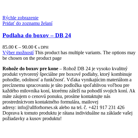
Rýchle zobrazenie
Pridať do zoznamu želaní
Podlaha do boxov – DB 24
85.00
€
–
90.00
€
s DPH
Výber možností
This product has multiple variants. The options may
be chosen on the product page
Rohože do boxov pre kone
– Rohož DB 24 je vysoko kvalitný
produkt vytvorený špeciálne pre boxové podlahy, ktorý kombinuje
pohodlie, odolnosť a funkčnosť. Vďaka vynikajúcim materiálom a
precíznemu spracovaniu je táto podložka spoľahlivou voľbou pre
každého milovníka koní, ktorému záleží na pohodlí svojich koní. Ak
máte záujem o cenovú ponuku, prosíme kontaktujte nás
prostredníctvom kontaktného formulára, mailovej
adresy: info@allforhorses.sk alebo na tel. č. +421 917 231 426
Doprava k tomuto produktu je rátana individuálne na základe vašej
požiadavky a kusov produktu!