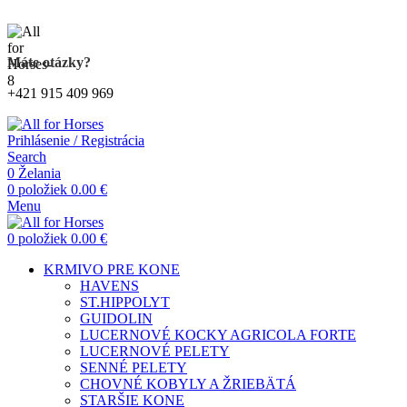
Kompletný sortiment produktov pre kone
Máte otázky?
+421 915 409 969
Prihlásenie / Registrácia
Search
0
Želania
0
položiek
0.00
€
Menu
0
položiek
0.00
€
KRMIVO PRE KONE
HAVENS
ST.HIPPOLYT
GUIDOLIN
LUCERNOVÉ KOCKY AGRICOLA FORTE
LUCERNOVÉ PELETY
SENNÉ PELETY
CHOVNÉ KOBYLY A ŽRIEBÄTÁ
STARŠIE KONE