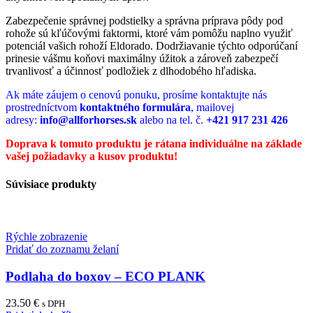
Zabezpečenie správnej podstielky a správna príprava pôdy pod
rohože sú kľúčovými faktormi, ktoré vám pomôžu naplno využiť
potenciál vašich rohoží Eldorado. Dodržiavanie týchto odporúčaní
prinesie vášmu koňovi maximálny úžitok a zároveň zabezpečí
trvanlivosť a účinnosť podložiek z dlhodobého hľadiska.
Ak máte záujem o cenovú ponuku, prosíme kontaktujte nás
prostredníctvom
kontaktného formulára
, mailovej
adresy:
info@allforhorses.sk
alebo na tel. č.
+421 917 231 426
Doprava k tomuto produktu je rátana individuálne na základe
vašej požiadavky a kusov produktu!
Súvisiace produkty
Rýchle zobrazenie
Pridať do zoznamu želaní
Podlaha do boxov – ECO PLANK
23.50
€
s DPH