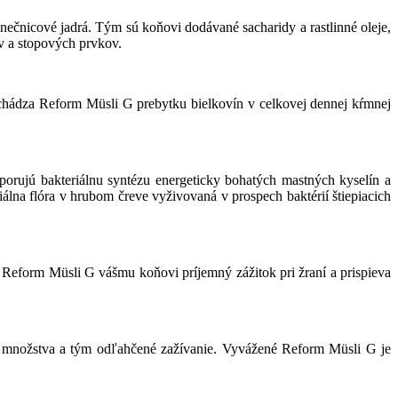
slnečnicové jadrá. Tým sú koňovi dodávané sacharidy a rastlinné oleje,
v a stopových prvkov.
ádza Reform Müsli G prebytku bielkovín v celkovej dennej kŕmnej
dporujú bakteriálnu syntézu energeticky bohatých mastných kyselín a
iálna flóra v hrubom čreve vyživovaná v prospech baktérií štiepiacich
 Reform Müsli G vášmu koňovi príjemný zážitok pri žraní a prispieva
nožstva a tým odľahčené zažívanie. Vyvážené Reform Müsli G je