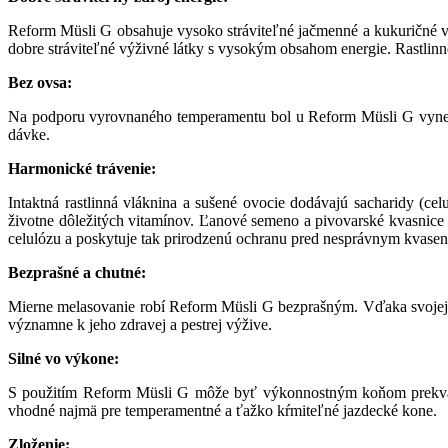
Reform Müsli G obsahuje vysoko stráviteľné jačmenné a kukuričné ​​vlo
dobre stráviteľné výživné látky s vysokým obsahom energie. Rastlin
Bez ovsa:
Na podporu vyrovnaného temperamentu bol u Reform Müsli G vynec
dávke.
Harmonické trávenie:
Intaktná rastlinná vláknina a sušené ovocie dodávajú sacharidy (ce
životne dôležitých vitamínov. Ľanové semeno a pivovarské kvasnice sl
celulózu a poskytuje tak prirodzenú ochranu pred nesprávnym kvasen
Bezprašné a chutné:
Mierne melasovanie robí Reform Müsli G bezprašným. Vďaka svojej št
významne k jeho zdravej a pestrej výžive.
Silné vo výkone:
S použitím Reform Müsli G môže byť výkonnostným koňom prekva
vhodné najmä pre temperamentné a ťažko kŕmiteľné jazdecké kone.
Zloženie: