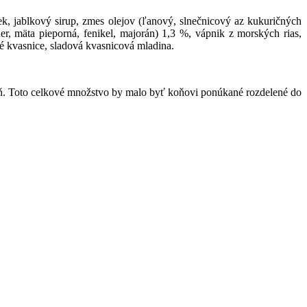
iek, jablkový sirup, zmes olejov (ľanový, slnečnicový az kukuričných
r, mäta pieporná, fenikel, majorán) 1,3 %, vápnik z morských rias,
ské kvasnice, sladová kvasnicová mladina.
ň. Toto celkové množstvo by malo byť koňovi ponúkané rozdelené do