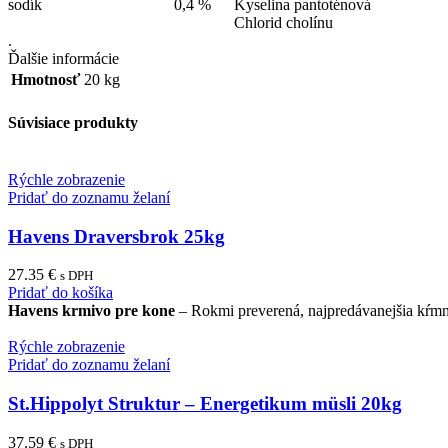
sodík
0,4 %
Kyselina pantoténová
Chlorid cholínu
.
Ďalšie informácie
Hmotnosť
20 kg
Súvisiace produkty
Rýchle zobrazenie
Pridať do zoznamu želaní
Havens Draversbrok 25kg
27.35
€
s DPH
Pridať do košíka
Havens krmivo pre kone
– Rokmi preverená, najpredávanejšia kŕmn
Rýchle zobrazenie
Pridať do zoznamu želaní
St.Hippolyt Struktur – Energetikum müsli 20kg
37.59
€
s DPH