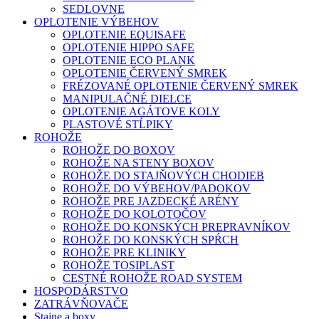
SEDLOVNE
OPLOTENIE VÝBEHOV
OPLOTENIE EQUISAFE
OPLOTENIE HIPPO SAFE
OPLOTENIE ECO PLANK
OPLOTENIE ČERVENÝ SMREK
FRÉZOVANÉ OPLOTENIE ČERVENÝ SMREK
MANIPULAČNÉ DIELCE
OPLOTENIE AGÁTOVE KOLY
PLASTOVÉ STĹPIKY
ROHOŽE
ROHOŽE DO BOXOV
ROHOŽE NA STENY BOXOV
ROHOŽE DO STAJŇOVÝCH CHODIEB
ROHOŽE DO VÝBEHOV/PADOKOV
ROHOŽE PRE JAZDECKÉ ARÉNY
ROHOŽE DO KOLOTOČOV
ROHOŽE DO KONSKÝCH PREPRAVNÍKOV
ROHOŽE DO KONSKÝCH SPŔCH
ROHOŽE PRE KLINIKY
ROHOŽE TOSIPLAST
CESTNÉ ROHOŽE ROAD SYSTEM
HOSPODÁRSTVO
ZATRÁVŇOVAČE
Stajne a boxy