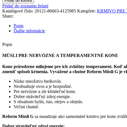
Pridať do košíka
Pridať do zoznamu želaní
Katalógové číslo:
20121-86663-4125985
Kategórie:
KRMIVO PRE
Share:
Popis
Ďalšie informácie
Popis
MÜSLI PRE NERVÓZNE A TEMPERAMENTNÉ KONE
Kone prirodzene milujeme pre ich zvláštny temperament. Keď ale
zmeniť spôsob kŕmenia.
Vyvážené a chutné Reform Müsli G je 
Nízke množstvo bielkovín.
Neobsahuje ovos a je bezprašné.
Pre nervózne a zle kŕmiteľné kone.
Dobre stráviteľný zdroj energie.
S obsahom bylín, rias, olejov a olejnín.
Veľmi chutné.
Reform Müsli G
sa nasadzuje ako samostatné krmivo pre kone zvlášť
Dobre stráviteľný zdroj energie: