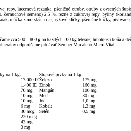
ovej repy, lucernová rezanka, pšeničné otruby, otruby z ovsených šup
, černuchové semeno) 2,5 %, rezne z cukrovej repy, byliny (koriande
 cesnak, múčka z morských rias, ryžové klíčky, pšeničné klíčky, pivovar
me cca 500 – 800 g na každých 100 kg telesnej hmotnosti koňa a de
 minerálov odporúčame pridávať Semper Min alebo Micro Vital.
ky na 1 kg:
Stopové prvky na 1 kg:
13.000 IE
Železo
175 mg
1.400 IE
Zinok
160 mg
70 mg
Mangán
100 mg
10 mg
Meď
30 mg
10 mg
Jód
1,0 mg
6 mg
Kobalt
1,3 mg
30 mcg
Selén
0,5 mg
220 mcg
43 mg
3 mg