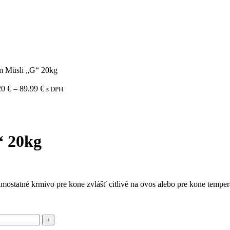
rm Müsli „G“ 20kg
20
€
–
89.99
€
s DPH
“ 20kg
ostatné krmivo pre kone zvlášť citlivé na ovos alebo pre kone tempe