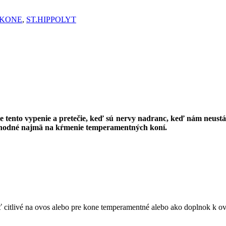
 KONE
,
ST.HIPPOLYT
 tento vypenie a pretečie, keď sú nervy nadranc, keď nám neustále
vhodné najmä na kŕmenie temperamentných koní.
 citlivé na ovos alebo pre kone temperamentné alebo ako doplnok k ov