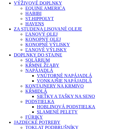
VÝŽIVOVÉ DOPLNKY
EQUINE AMERICA
HABIBI
ST.HIPPOLYT
HAVENS
ZA STUDENA LISOVANÉ OLEJE
ĽANOVÝ OLEJ
KONOPNÝ OLEJ
KONOPNÉ VÝLISKY
ĽANOVÉ VÝLISKY
DOPLNKY DO STAJNE
SOLÁRIUM
KŔMNE ŽĽABY
NAPÁJADLÁ
VNÚTORNÉ NAPÁJADLÁ
VONKAJŠIE NAPÁJADLÁ
KONTAJNERY NA KRMIVO
KŔMIDLÁ
SIEŤKY A TAŠKY NA SENO
PODSTIELKA
HOBLINOVÁ PODSTIELKA
SLAMENÉ PELETY
FÚRIKY
JAZDECKÉ POTREBY
TOKLAT PODBRUŠNÍKY