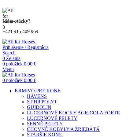
Kompletný sortiment produktov pre kone
Máte otázky?
+421 915 409 969
Prihlásenie / Registrácia
Search
0
Želania
0
položiek
0.00
€
Menu
0
položiek
0.00
€
KRMIVO PRE KONE
HAVENS
ST.HIPPOLYT
GUIDOLIN
LUCERNOVÉ KOCKY AGRICOLA FORTE
LUCERNOVÉ PELETY
SENNÉ PELETY
CHOVNÉ KOBYLY A ŽRIEBÄTÁ
STARŠIE KONE