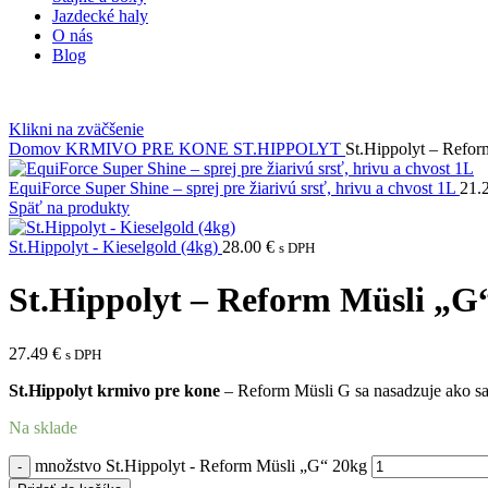
Jazdecké haly
O nás
Blog
Klikni na zväčšenie
Domov
KRMIVO PRE KONE
ST.HIPPOLYT
St.Hippolyt – Refo
EquiForce Super Shine – sprej pre žiarivú srsť, hrivu a chvost 1L
21.
Späť na produkty
St.Hippolyt - Kieselgold (4kg)
28.00
€
s DPH
St.Hippolyt – Reform Müsli „G
27.49
€
s DPH
St.Hippolyt krmivo pre kone
– Reform Müsli G sa nasadzuje ako sam
Na sklade
množstvo St.Hippolyt - Reform Müsli „G“ 20kg