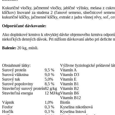
Kukuričné ​​vločky, jačmenné vločky, jablčné výlisky, melasa z cukr
klíčkov) lisované za studena 2 (ľanové semeno, slnečnicové semeno
kukuričné ​​klíčky, jačmenné klíčky, extrakt z jadra vínnej révy, soľ,
Odporúčané dávkovanie:
Ako doplnkové krmivo k obvyklej dávke objemového krmiva odporúča
niekoľkých denných dávok. Pri nižšom dávkovaní alebo pri deficite
Balenie:
20 kg, müsli.
Obsiahnuté látky:
Výživne fyziologické prídavné lát
Surový proteín
9,5 %
Vitamín A
Surová vláknina
9,0 %
Vitamín D3
Surový tuk
5,0%
Vitamín E
Surové popoloviny
8,5 %
Vitamín B1
Straviteľný surový proteín
82 g/kg
Vitamín B2
Straviteľná energia
12 MJ/kg
Vitamín B6
Vitamín B12
Vápnik
1,0%
Biotín
Fosfor
0,3 %
Kyselina nikotínová
Horčík
0,3 %
Kyselina listová