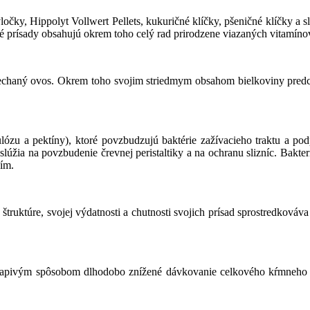
čky, Hippolyt Vollwert Pellets, kukuričné ​​klíčky, pšeničné klíčky a 
né prísady obsahujú okrem toho celý rad prirodzene viazaných vitamíno
haný ovos. Okrem toho svojim striedmym obsahom bielkoviny predch
lulózu a pektíny), ktoré povzbudzujú baktérie zažívacieho traktu a po
úžia na povzbudenie črevnej peristaltiky a na ochranu slizníc. Bakter
ím.
ruktúre, svojej výdatnosti a chutnosti svojich prísad sprostredkováva
pivým spôsobom dlhodobo znížené dávkovanie celkového kŕmneho m