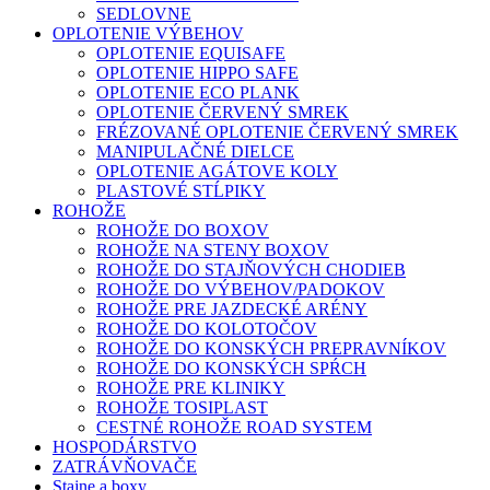
SEDLOVNE
OPLOTENIE VÝBEHOV
OPLOTENIE EQUISAFE
OPLOTENIE HIPPO SAFE
OPLOTENIE ECO PLANK
OPLOTENIE ČERVENÝ SMREK
FRÉZOVANÉ OPLOTENIE ČERVENÝ SMREK
MANIPULAČNÉ DIELCE
OPLOTENIE AGÁTOVE KOLY
PLASTOVÉ STĹPIKY
ROHOŽE
ROHOŽE DO BOXOV
ROHOŽE NA STENY BOXOV
ROHOŽE DO STAJŇOVÝCH CHODIEB
ROHOŽE DO VÝBEHOV/PADOKOV
ROHOŽE PRE JAZDECKÉ ARÉNY
ROHOŽE DO KOLOTOČOV
ROHOŽE DO KONSKÝCH PREPRAVNÍKOV
ROHOŽE DO KONSKÝCH SPŔCH
ROHOŽE PRE KLINIKY
ROHOŽE TOSIPLAST
CESTNÉ ROHOŽE ROAD SYSTEM
HOSPODÁRSTVO
ZATRÁVŇOVAČE
Stajne a boxy