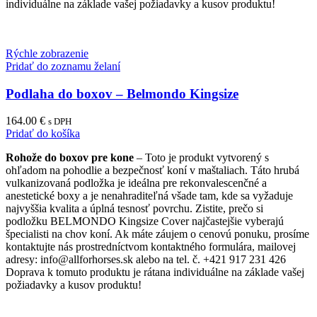
individuálne na základe vašej požiadavky a kusov produktu!
Rýchle zobrazenie
Pridať do zoznamu želaní
Podlaha do boxov – Belmondo Kingsize
164.00
€
s DPH
Pridať do košíka
Rohože do boxov pre kone
– Toto je produkt vytvorený s
ohľadom na pohodlie a bezpečnosť koní v maštaliach. Táto hrubá
vulkanizovaná podložka je ideálna pre rekonvalescenčné a
anestetické boxy a je nenahraditeľná všade tam, kde sa vyžaduje
najvyššia kvalita a úplná tesnosť povrchu. Zistite, prečo si
podložku BELMONDO Kingsize Cover najčastejšie vyberajú
špecialisti na chov koní. Ak máte záujem o cenovú ponuku, prosíme
kontaktujte nás prostredníctvom kontaktného formulára, mailovej
adresy: info@allforhorses.sk alebo na tel. č. +421 917 231 426
Doprava k tomuto produktu je rátana individuálne na základe vašej
požiadavky a kusov produktu!