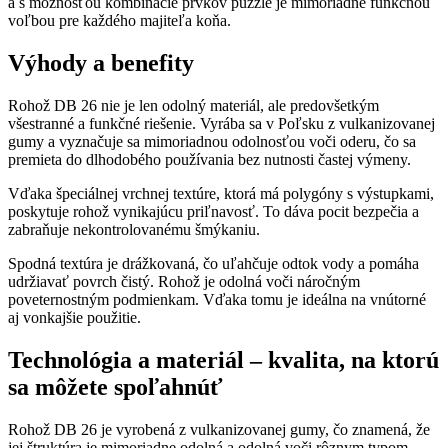
a s možnosťou kombinácie prvkov puzzle je mimoriadne funkčnou
voľbou pre každého majiteľa koňa.
Výhody a benefity
Rohož DB 26 nie je len odolný materiál, ale predovšetkým
všestranné a funkčné riešenie. Vyrába sa v Poľsku z vulkanizovanej
gumy a vyznačuje sa mimoriadnou odolnosťou voči oderu, čo sa
premieta do dlhodobého používania bez nutnosti častej výmeny.
Vďaka špeciálnej vrchnej textúre, ktorá má polygóny s výstupkami,
poskytuje rohož vynikajúcu priľnavosť. To dáva pocit bezpečia a
zabraňuje nekontrolovanému šmýkaniu.
Spodná textúra je drážkovaná, čo uľahčuje odtok vody a pomáha
udržiavať povrch čistý. Rohož je odolná voči náročným
poveternostným podmienkam. Vďaka tomu je ideálna na vnútorné
aj vonkajšie použitie.
Technológia a materiál – kvalita, na ktorú
sa môžete spoľahnúť
Rohož DB 26 je vyrobená z vulkanizovanej gumy, čo znamená, že
jej štruktúra je mimoriadne odolná a odolná voči rôznym typom