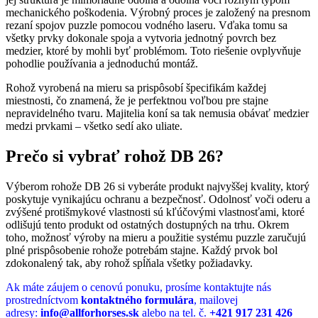
mechanického poškodenia. Výrobný proces je založený na presnom
rezaní spojov puzzle pomocou vodného laseru. Vďaka tomu sa
všetky prvky dokonale spoja a vytvoria jednotný povrch bez
medzier, ktoré by mohli byť problémom. Toto riešenie ovplyvňuje
pohodlie používania a jednoduchú montáž.
Rohož vyrobená na mieru sa prispôsobí špecifikám každej
miestnosti, čo znamená, že je perfektnou voľbou pre stajne
nepravidelného tvaru. Majitelia koní sa tak nemusia obávať medzier
medzi prvkami – všetko sedí ako uliate.
Prečo si vybrať rohož DB 26?
Výberom rohože DB 26 si vyberáte produkt najvyššej kvality, ktorý
poskytuje vynikajúcu ochranu a bezpečnosť. Odolnosť voči oderu a
zvýšené protišmykové vlastnosti sú kľúčovými vlastnosťami, ktoré
odlišujú tento produkt od ostatných dostupných na trhu. Okrem
toho, možnosť výroby na mieru a použitie systému puzzle zaručujú
plné prispôsobenie rohože potrebám stajne. Každý prvok bol
zdokonalený tak, aby rohož spĺňala všetky požiadavky.
Ak máte záujem o cenovú ponuku, prosíme kontaktujte nás
prostredníctvom
kontaktného formulára
, mailovej
adresy:
info@allforhorses.sk
alebo na tel. č.
+421 917 231 426