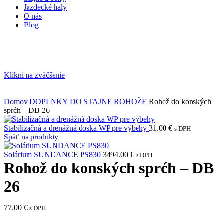
Jazdecké haly
O nás
Blog
Klikni na zväčšenie
Domov
DOPLNKY DO STAJNE
ROHOŽE
Rohož do konských
sprćh – DB 26
Stabilizačná a drenážná doska WP pre výbehy
31.00
€
s DPH
Späť na produkty
Solárium SUNDANCE PS830
3494.00
€
s DPH
Rohož do konských sprćh – DB
26
77.00
€
s DPH