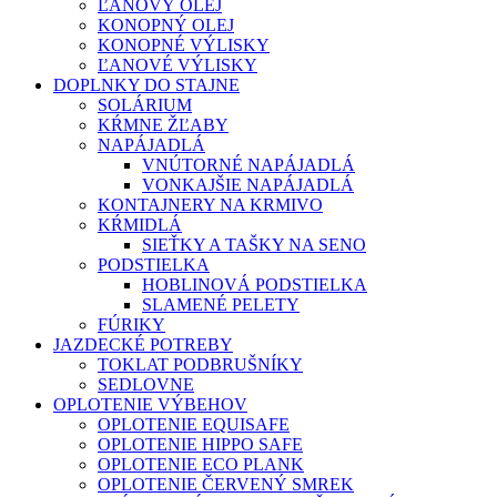
ĽANOVÝ OLEJ
KONOPNÝ OLEJ
KONOPNÉ VÝLISKY
ĽANOVÉ VÝLISKY
DOPLNKY DO STAJNE
SOLÁRIUM
KŔMNE ŽĽABY
NAPÁJADLÁ
VNÚTORNÉ NAPÁJADLÁ
VONKAJŠIE NAPÁJADLÁ
KONTAJNERY NA KRMIVO
KŔMIDLÁ
SIEŤKY A TAŠKY NA SENO
PODSTIELKA
HOBLINOVÁ PODSTIELKA
SLAMENÉ PELETY
FÚRIKY
JAZDECKÉ POTREBY
TOKLAT PODBRUŠNÍKY
SEDLOVNE
OPLOTENIE VÝBEHOV
OPLOTENIE EQUISAFE
OPLOTENIE HIPPO SAFE
OPLOTENIE ECO PLANK
OPLOTENIE ČERVENÝ SMREK