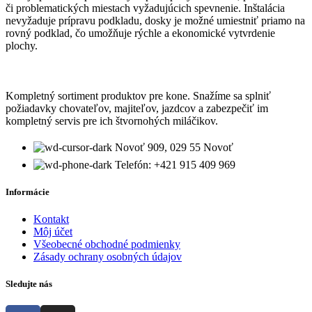
či problematických miestach vyžadujúcich spevnenie. Inštalácia
nevyžaduje prípravu podkladu, dosky je možné umiestniť priamo na
rovný podklad, čo umožňuje rýchle a ekonomické vytvrdenie
plochy.
Kompletný sortiment produktov pre kone. Snažíme sa splniť
požiadavky chovateľov, majiteľov, jazdcov a zabezpečiť im
kompletný servis pre ich štvornohých miláčikov.
Novoť 909, 029 55 Novoť
Telefón: +421 915 409 969
Informácie
Kontakt
Môj účet
Všeobecné obchodné podmienky
Zásady ochrany osobných údajov
Sledujte nás