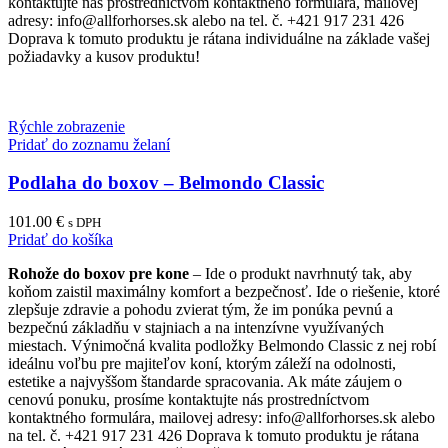
kontaktujte nás prostredníctvom kontaktného formulára, mailovej
adresy: info@allforhorses.sk alebo na tel. č. +421 917 231 426
Doprava k tomuto produktu je rátana individuálne na základe vašej
požiadavky a kusov produktu!
Rýchle zobrazenie
Pridať do zoznamu želaní
Podlaha do boxov – Belmondo Classic
101.00
€
s DPH
Pridať do košíka
Rohože do boxov pre kone
– Ide o produkt navrhnutý tak, aby
koňom zaistil maximálny komfort a bezpečnosť. Ide o riešenie, ktoré
zlepšuje zdravie a pohodu zvierat tým, že im ponúka pevnú a
bezpečnú základňu v stajniach a na intenzívne využívaných
miestach. Výnimočná kvalita podložky Belmondo Classic z nej robí
ideálnu voľbu pre majiteľov koní, ktorým záleží na odolnosti,
estetike a najvyššom štandarde spracovania. Ak máte záujem o
cenovú ponuku, prosíme kontaktujte nás prostredníctvom
kontaktného formulára, mailovej adresy: info@allforhorses.sk alebo
na tel. č. +421 917 231 426 Doprava k tomuto produktu je rátana