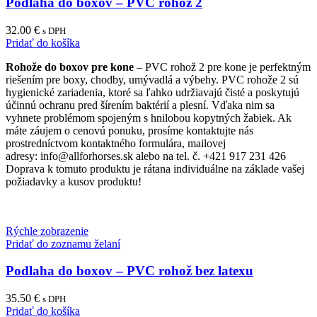
Podlaha do boxov – PVC rohož 2
32.00
€
s DPH
Pridať do košíka
Rohože do boxov pre kone
– PVC rohož 2 pre kone je perfektným
riešením pre boxy, chodby, umývadlá a výbehy. PVC rohože 2 sú
hygienické zariadenia, ktoré sa ľahko udržiavajú čisté a poskytujú
účinnú ochranu pred šírením baktérií a plesní. Vďaka nim sa
vyhnete problémom spojeným s hnilobou kopytných žabiek. Ak
máte záujem o cenovú ponuku, prosíme kontaktujte nás
prostredníctvom kontaktného formulára, mailovej
adresy: info@allforhorses.sk alebo na tel. č. +421 917 231 426
Doprava k tomuto produktu je rátana individuálne na základe vašej
požiadavky a kusov produktu!
Rýchle zobrazenie
Pridať do zoznamu želaní
Podlaha do boxov – PVC rohož bez latexu
35.50
€
s DPH
Pridať do košíka