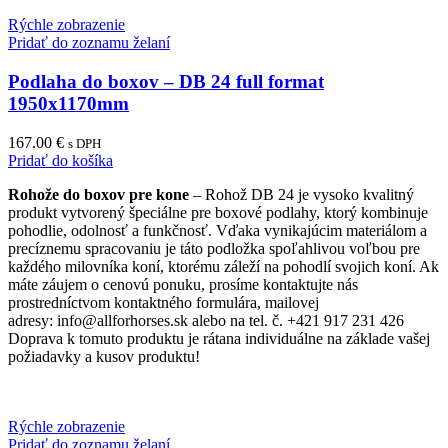
Rýchle zobrazenie
Pridať do zoznamu želaní
Podlaha do boxov – DB 24 full format
1950x1170mm
167.00
€
s DPH
Pridať do košíka
Rohože do boxov pre kone
– Rohož DB 24 je vysoko kvalitný
produkt vytvorený špeciálne pre boxové podlahy, ktorý kombinuje
pohodlie, odolnosť a funkčnosť. Vďaka vynikajúcim materiálom a
precíznemu spracovaniu je táto podložka spoľahlivou voľbou pre
každého milovníka koní, ktorému záleží na pohodlí svojich koní. Ak
máte záujem o cenovú ponuku, prosíme kontaktujte nás
prostredníctvom kontaktného formulára, mailovej
adresy: info@allforhorses.sk alebo na tel. č. +421 917 231 426
Doprava k tomuto produktu je rátana individuálne na základe vašej
požiadavky a kusov produktu!
Rýchle zobrazenie
Pridať do zoznamu želaní