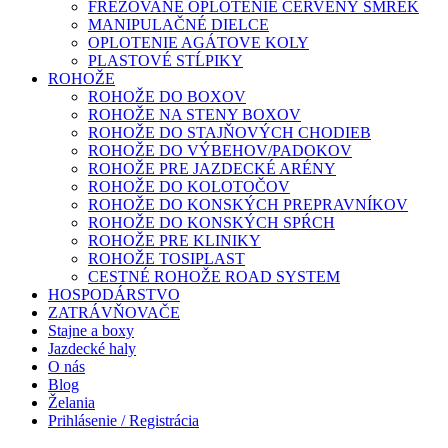
FRÉZOVANÉ OPLOTENIE ČERVENÝ SMREK
MANIPULAČNÉ DIELCE
OPLOTENIE AGÁTOVE KOLY
PLASTOVÉ STĹPIKY
ROHOŽE
ROHOŽE DO BOXOV
ROHOŽE NA STENY BOXOV
ROHOŽE DO STAJŇOVÝCH CHODIEB
ROHOŽE DO VÝBEHOV/PADOKOV
ROHOŽE PRE JAZDECKÉ ARÉNY
ROHOŽE DO KOLOTOČOV
ROHOŽE DO KONSKÝCH PREPRAVNÍKOV
ROHOŽE DO KONSKÝCH SPŔCH
ROHOŽE PRE KLINIKY
ROHOŽE TOSIPLAST
CESTNÉ ROHOŽE ROAD SYSTEM
HOSPODÁRSTVO
ZATRÁVŇOVAČE
Stajne a boxy
Jazdecké haly
O nás
Blog
Želania
Prihlásenie / Registrácia