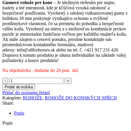
Gumové rohože pre kone
– Je ideálnym riešením pre stajne,
toalety a iné miestnosti, kde je kľúčová vysoká odolnosť a
bezpečnosť používania. Vyrobený z odolnej vulkanizovanej gumy s
hrúbkou 18 mm poskytuje vynikajúcu ochranu a zvýšené
protišmykové vlastnosti, čo sa premieta do pohodlia a bezpečnosti
vášho koňa. Vyrobený na mieru a s možnosťou kombinácie prvkov
puzzle je mimoriadne funkčnou voľbou pre každého majiteľa koňa.
Ak máte záujem o cenovú ponuku, prosíme kontaktujte nás
prostredníctvom kontaktného formulára, mailovej
adresy: info@allforhorses.sk alebo na tel. č. +421 917 231 426
Doprava k tomuto produktu je rátana individuálne na základe vašej
požiadavky a kusov produktu!
Na objednávku - dodanie do 20 prac. dní
množstvo
Rohož
Pridať do košíka
do
Pridať do zoznamu želaní
konských
Kategórie:
ROHOŽE
,
ROHOŽE DO KONSKÝCH SPŔCH
sprćh
Share:
-
DB
Popis
26
Popis