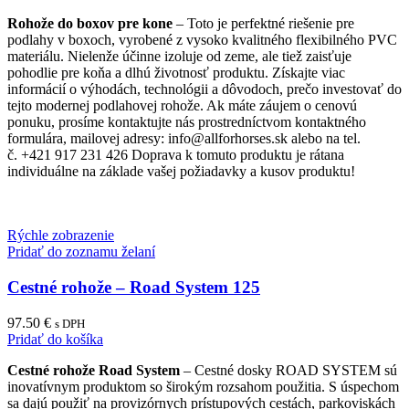
Rohože do boxov pre kone
– Toto je perfektné riešenie pre
podlahy v boxoch, vyrobené z vysoko kvalitného flexibilného PVC
materiálu. Nielenže účinne izoluje od zeme, ale tiež zaisťuje
pohodlie pre koňa a dlhú životnosť produktu. Získajte viac
informácií o výhodách, technológii a dôvodoch, prečo investovať do
tejto modernej podlahovej rohože. Ak máte záujem o cenovú
ponuku, prosíme kontaktujte nás prostredníctvom kontaktného
formulára, mailovej adresy: info@allforhorses.sk alebo na tel.
č. +421 917 231 426 Doprava k tomuto produktu je rátana
individuálne na základe vašej požiadavky a kusov produktu!
Rýchle zobrazenie
Pridať do zoznamu želaní
Cestné rohože – Road System 125
97.50
€
s DPH
Pridať do košíka
Cestné rohože Road System
– Cestné dosky ROAD SYSTEM sú
inovatívnym produktom so širokým rozsahom použitia. S úspechom
sa dajú použiť na provizórnych prístupových cestách, parkoviskách