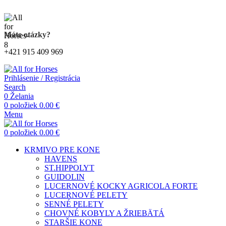
Kompletný sortiment produktov pre kone
Máte otázky?
+421 915 409 969
Prihlásenie / Registrácia
Search
0
Želania
0
položiek
0.00
€
Menu
0
položiek
0.00
€
KRMIVO PRE KONE
HAVENS
ST.HIPPOLYT
GUIDOLIN
LUCERNOVÉ KOCKY AGRICOLA FORTE
LUCERNOVÉ PELETY
SENNÉ PELETY
CHOVNÉ KOBYLY A ŽRIEBÄTÁ
STARŠIE KONE