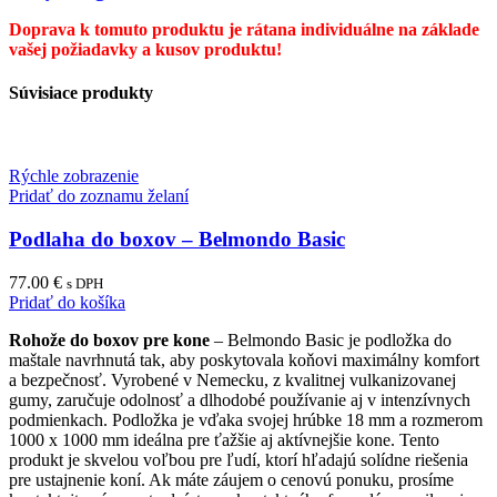
Doprava k tomuto produktu je rátana individuálne na základe
vašej požiadavky a kusov produktu!
Súvisiace produkty
Rýchle zobrazenie
Pridať do zoznamu želaní
Podlaha do boxov – Belmondo Basic
77.00
€
s DPH
Pridať do košíka
Rohože do boxov pre kone
– Belmondo Basic je podložka do
maštale navrhnutá tak, aby poskytovala koňovi maximálny komfort
a bezpečnosť. Vyrobené v Nemecku, z kvalitnej vulkanizovanej
gumy, zaručuje odolnosť a dlhodobé používanie aj v intenzívnych
podmienkach. Podložka je vďaka svojej hrúbke 18 mm a rozmerom
1000 x 1000 mm ideálna pre ťažšie aj aktívnejšie kone. Tento
produkt je skvelou voľbou pre ľudí, ktorí hľadajú solídne riešenia
pre ustajnenie koní. Ak máte záujem o cenovú ponuku, prosíme