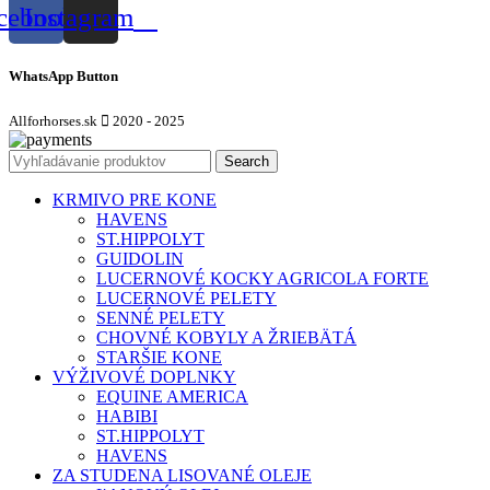
cebook
Instagram
WhatsApp Button
Allforhorses.sk
2020 - 2025
Search
KRMIVO PRE KONE
HAVENS
ST.HIPPOLYT
GUIDOLIN
LUCERNOVÉ KOCKY AGRICOLA FORTE
LUCERNOVÉ PELETY
SENNÉ PELETY
CHOVNÉ KOBYLY A ŽRIEBÄTÁ
STARŠIE KONE
VÝŽIVOVÉ DOPLNKY
EQUINE AMERICA
HABIBI
ST.HIPPOLYT
HAVENS
ZA STUDENA LISOVANÉ OLEJE