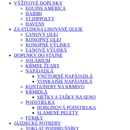
VÝŽIVOVÉ DOPLNKY
EQUINE AMERICA
HABIBI
ST.HIPPOLYT
HAVENS
ZA STUDENA LISOVANÉ OLEJE
ĽANOVÝ OLEJ
KONOPNÝ OLEJ
KONOPNÉ VÝLISKY
ĽANOVÉ VÝLISKY
DOPLNKY DO STAJNE
SOLÁRIUM
KŔMNE ŽĽABY
NAPÁJADLÁ
VNÚTORNÉ NAPÁJADLÁ
VONKAJŠIE NAPÁJADLÁ
KONTAJNERY NA KRMIVO
KŔMIDLÁ
SIEŤKY A TAŠKY NA SENO
PODSTIELKA
HOBLINOVÁ PODSTIELKA
SLAMENÉ PELETY
FÚRIKY
JAZDECKÉ POTREBY
TOKLAT PODBRUŠNÍKY