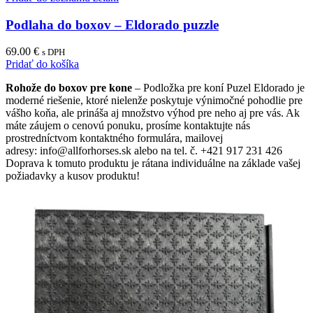
Podlaha do boxov – Eldorado puzzle
69.00
€
s DPH
Pridať do košíka
Rohože do boxov pre kone
– Podložka pre koní Puzel Eldorado je
moderné riešenie, ktoré nielenže poskytuje výnimočné pohodlie pre
vášho koňa, ale prináša aj množstvo výhod pre neho aj pre vás. Ak
máte záujem o cenovú ponuku, prosíme kontaktujte nás
prostredníctvom kontaktného formulára, mailovej
adresy: info@allforhorses.sk alebo na tel. č. +421 917 231 426
Doprava k tomuto produktu je rátana individuálne na základe vašej
požiadavky a kusov produktu!