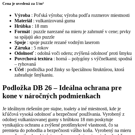
Cena je uvedená za 1/m²
Výroba
: Poľská výroba; výroba podľa rozmerov miestnosti
Materiál
: vulkanizovaná guma
Hrúbka
: 18 mm
Formát
: puzzle narezané na mieru je zahrnuté v cene; prvky
sa spájajú ako puzzle
Spoje
: spoje puzzle rezané vodným laserom
Záruka
: 5 rokov
Odolnosť
: odolná voči oderu; zvýšená odolnosť proti šmyku
Povrchová textúra
: horná – polygóny s výčnelkami; spodná
– ryhovaná
Účel
: podložka pod žinky so špeciálnou štruktúrou, ktorá
zabraňuje šmýkaniu.
Podložka DB 26 – Ideálna ochrana pre
kone v náročných podmienkach
Je ideálnym riešením pre stajne, toalety a iné miestnosti, kde je
kľúčová vysoká odolnosť a bezpečnosť používania. Vyrobený z
odolnej vulkanizovanej gumy s hrúbkou 18 mm poskytuje
vynikajúcu ochranu a zvýšené protišmykové vlastnosti, čo sa
premieta do pohodlia a bezpečnosti vášho koňa. Vyrobený na mieru