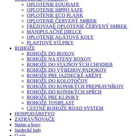
OPLOTENIE EQUISAFE
OPLOTENIE HIPPO SAFE
OPLOTENIE ECO PLANK
OPLOTENIE ČERVENÝ SMREK
FRÉZOVANÉ OPLOTENIE ČERVENÝ SMREK
MANIPULAČNÉ DIELCE
OPLOTENIE AGÁTOVE KOLY
PLASTOVÉ STĹPIKY
ROHOŽE
ROHOŽE DO BOXOV
ROHOŽE NA STENY BOXOV
ROHOŽE DO STAJŇOVÝCH CHODIEB
ROHOŽE DO VÝBEHOV/PADOKOV
ROHOŽE PRE JAZDECKÉ ARÉNY
ROHOŽE DO KOLOTOČOV
ROHOŽE DO KONSKÝCH PREPRAVNÍKOV
ROHOŽE DO KONSKÝCH SPŔCH
ROHOŽE PRE KLINIKY
ROHOŽE TOSIPLAST
CESTNÉ ROHOŽE ROAD SYSTEM
HOSPODÁRSTVO
ZATRÁVŇOVAČE
Stajne a boxy
Jazdecké haly
O nás