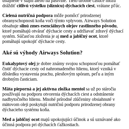
ustajnené v stajni alebo na pastvine. Tieto drobné častice môžu
dráždiť
citlivú výstelku (sliznicu) dýchacích ciest
, vrátane pľúc.
Cielená nutričná podpora
môže pomôcť prirodzenej
obranyschopnosti koňa voči týmto vplyvom. Airways Solution
obsahuje
silnú zmes esenciálnych olejov rastlinného pôvodu
,
ktoré pomáhajú otvárať dýchacie cesty a udržiavať zdravý dýchací
systém. Súčasťou zloženia je aj
med a jablčný ocot
, ktoré
pomáhajú upokojiť dýchacie cesty.
Aké sú výhody Airways Solution?
Eukalyptový olej
je dobre známy svojou schopnosťou pomáhať
čistiť dýchacie cesty od nahromadeného hlienu, ktorý vzniká v
dôsledku vystavenia prachu, plesňovým spóram, peľu a iným
drobným časticiam.
Mäta pieporná a jej aktívna zložka mentol
sa už po stáročia
používajú na podporu otvorenia dýchacích ciest a odstránenie
nadbytočného hlienu. Mnohé prírodné zlúčeniny obsiahnuté v
mätovom oleji poskytujú nutričnú podporu prirodzenej obrany
dýchacieho systému koňa.
Med a jablčný ocot
majú upokojujúci účinok a sú uznávané ako
účinná podpora pri dýchacích ťažkostiach.