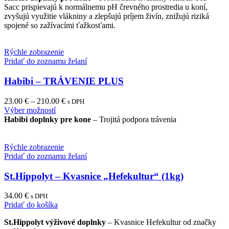
Sacc prispievajú k normálnemu pH črevného prostredia u koní,
multiple
zvyšujú využitie vlákniny a zlepšujú príjem živín, znižujú riziká
variants.
spojené so zažívacími ťažkosťami.
The
options
may
Rýchle zobrazenie
be
Pridať do zoznamu želaní
chosen
on
Habibi – TRÁVENIE PLUS
the
product
page
23.00
€
–
210.00
€
s DPH
This
Výber možností
product
Habibi doplnky pre kone
– Trojitá podpora trávenia
has
multiple
variants.
Rýchle zobrazenie
The
Pridať do zoznamu želaní
options
may
St.Hippolyt – Kvasnice „Hefekultur“ (1kg)
be
chosen
34.00
€
s DPH
on
Pridať do košíka
the
product
St.Hippolyt výživové doplnky
– Kvasnice Hefekultur od značky