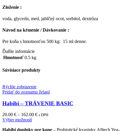
Zloženie :
voda, glycerín, med, jablčný ocot, sorbitol, dextróza
Návod na kŕmenie / Dávkovanie :
Pre koňa s hmotnosťou 500 kg: 15 ml denne.
Ďalšie informácie
Hmotnosť
0.5 kg
Súvisiace produkty
Rýchle zobrazenie
Pridať do zoznamu želaní
Habibi – TRÁVENIE BASIC
20.00
€
–
162.00
€
s DPH
This
Výber možností
product
Habibi doplnky pre kone
– Probiotické kvasinky Alltech Yea-
has