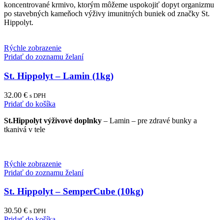
koncentrované krmivo, ktorým môžeme uspokojiť dopyt organizmu
po stavebných kameňoch výživy imunitných buniek od značky St.
Hippolyt.
Rýchle zobrazenie
Pridať do zoznamu želaní
St. Hippolyt – Lamin (1kg)
32.00
€
s DPH
Pridať do košíka
St.Hippolyt výživové doplnky
– Lamin – pre zdravé bunky a
tkanivá v tele
Rýchle zobrazenie
Pridať do zoznamu želaní
St. Hippolyt – SemperCube (10kg)
30.50
€
s DPH
Pridať do košíka