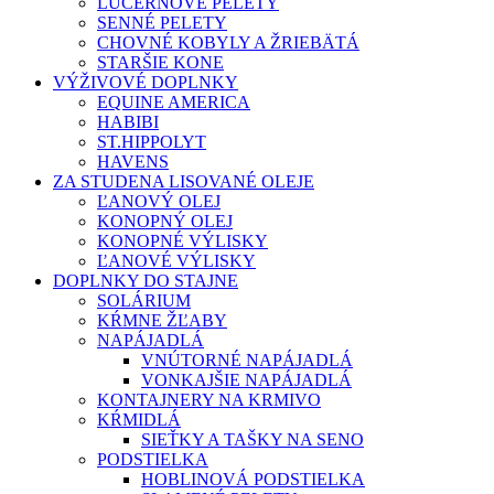
LUCERNOVÉ PELETY
SENNÉ PELETY
CHOVNÉ KOBYLY A ŽRIEBÄTÁ
STARŠIE KONE
VÝŽIVOVÉ DOPLNKY
EQUINE AMERICA
HABIBI
ST.HIPPOLYT
HAVENS
ZA STUDENA LISOVANÉ OLEJE
ĽANOVÝ OLEJ
KONOPNÝ OLEJ
KONOPNÉ VÝLISKY
ĽANOVÉ VÝLISKY
DOPLNKY DO STAJNE
SOLÁRIUM
KŔMNE ŽĽABY
NAPÁJADLÁ
VNÚTORNÉ NAPÁJADLÁ
VONKAJŠIE NAPÁJADLÁ
KONTAJNERY NA KRMIVO
KŔMIDLÁ
SIEŤKY A TAŠKY NA SENO
PODSTIELKA
HOBLINOVÁ PODSTIELKA