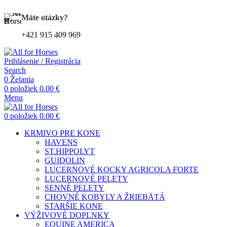
Kompletný sortiment produktov pre kone
Máte otázky?
+421 915 409 969
Prihlásenie / Registrácia
Search
0
Želania
0
položiek
0.00
€
Menu
0
položiek
0.00
€
KRMIVO PRE KONE
HAVENS
ST.HIPPOLYT
GUIDOLIN
LUCERNOVÉ KOCKY AGRICOLA FORTE
LUCERNOVÉ PELETY
SENNÉ PELETY
CHOVNÉ KOBYLY A ŽRIEBÄTÁ
STARŠIE KONE
VÝŽIVOVÉ DOPLNKY
EQUINE AMERICA