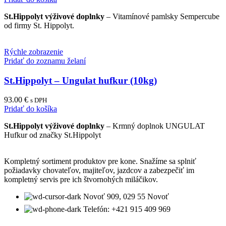
St.Hippolyt výživové doplnky
– Vitamínové pamlsky Sempercube
od firmy St. Hippolyt.
Rýchle zobrazenie
Pridať do zoznamu želaní
St.Hippolyt – Ungulat hufkur (10kg)
93.00
€
s DPH
Pridať do košíka
St.Hippolyt výživové doplnky
– Krmný doplnok UNGULAT
Hufkur od značky St.Hippolyt
Kompletný sortiment produktov pre kone. Snažíme sa splniť
požiadavky chovateľov, majiteľov, jazdcov a zabezpečiť im
kompletný servis pre ich štvornohých miláčikov.
Novoť 909, 029 55 Novoť
Telefón: +421 915 409 969