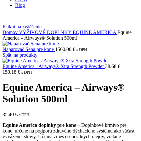
Blog
Klikni na zväčšenie
Domov
VÝŽIVOVÉ DOPLNKY
EQUINE AMERICA
Equine
America – Airways® Solution 500ml
Naparovač Sena pre kone
1560.00
€
s DPH
Späť na produkty
Equine America - Airways® Xtra Strength Powder
38.68
€
–
150.18
€
s DPH
Equine America – Airways®
Solution 500ml
35.40
€
s DPH
Equine America doplnky pre kone
– Doplnkové krmivo pre
kone, určené na podporu zdravého dýchacieho systému ako súčasť
vyváženej stravy. Účinná zmes esenciálnych olejov, vrátane