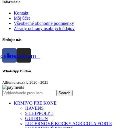
Informácie
Kontakt
Môj účet
Všeobecné obchodné podmienky
Zásady ochrany osobných údajov
Sledujte nás
acebook
Instagram
WhatsApp Button
Allforhorses.sk
2020 - 2025
Search
KRMIVO PRE KONE
HAVENS
ST.HIPPOLYT
GUIDOLIN
LUCERNOVÉ KOCKY AGRICOLA FORTE