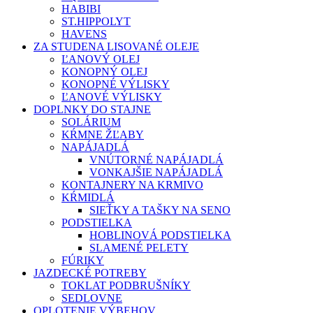
HABIBI
ST.HIPPOLYT
HAVENS
ZA STUDENA LISOVANÉ OLEJE
ĽANOVÝ OLEJ
KONOPNÝ OLEJ
KONOPNÉ VÝLISKY
ĽANOVÉ VÝLISKY
DOPLNKY DO STAJNE
SOLÁRIUM
KŔMNE ŽĽABY
NAPÁJADLÁ
VNÚTORNÉ NAPÁJADLÁ
VONKAJŠIE NAPÁJADLÁ
KONTAJNERY NA KRMIVO
KŔMIDLÁ
SIEŤKY A TAŠKY NA SENO
PODSTIELKA
HOBLINOVÁ PODSTIELKA
SLAMENÉ PELETY
FÚRIKY
JAZDECKÉ POTREBY
TOKLAT PODBRUŠNÍKY
SEDLOVNE
OPLOTENIE VÝBEHOV