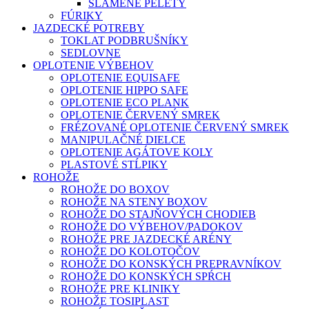
SLAMENÉ PELETY
FÚRIKY
JAZDECKÉ POTREBY
TOKLAT PODBRUŠNÍKY
SEDLOVNE
OPLOTENIE VÝBEHOV
OPLOTENIE EQUISAFE
OPLOTENIE HIPPO SAFE
OPLOTENIE ECO PLANK
OPLOTENIE ČERVENÝ SMREK
FRÉZOVANÉ OPLOTENIE ČERVENÝ SMREK
MANIPULAČNÉ DIELCE
OPLOTENIE AGÁTOVE KOLY
PLASTOVÉ STĹPIKY
ROHOŽE
ROHOŽE DO BOXOV
ROHOŽE NA STENY BOXOV
ROHOŽE DO STAJŇOVÝCH CHODIEB
ROHOŽE DO VÝBEHOV/PADOKOV
ROHOŽE PRE JAZDECKÉ ARÉNY
ROHOŽE DO KOLOTOČOV
ROHOŽE DO KONSKÝCH PREPRAVNÍKOV
ROHOŽE DO KONSKÝCH SPŔCH
ROHOŽE PRE KLINIKY
ROHOŽE TOSIPLAST