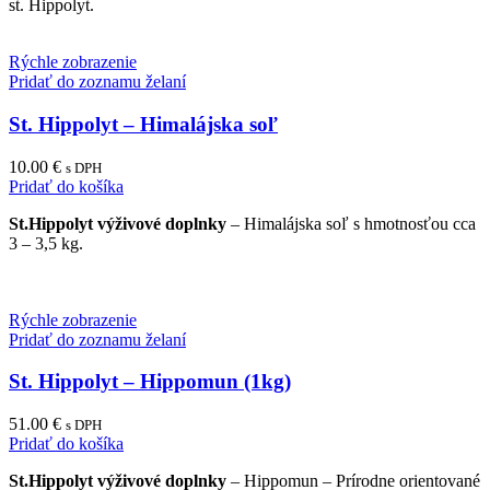
page
st. Hippolyt.
Rýchle zobrazenie
Pridať do zoznamu želaní
St. Hippolyt – Himalájska soľ
10.00
€
s DPH
Pridať do košíka
St.Hippolyt výživové doplnky
– Himalájska soľ s hmotnosťou cca
3 – 3,5 kg.
Rýchle zobrazenie
Pridať do zoznamu želaní
St. Hippolyt – Hippomun (1kg)
51.00
€
s DPH
Pridať do košíka
St.Hippolyt výživové doplnky
– Hippomun – Prírodne orientované