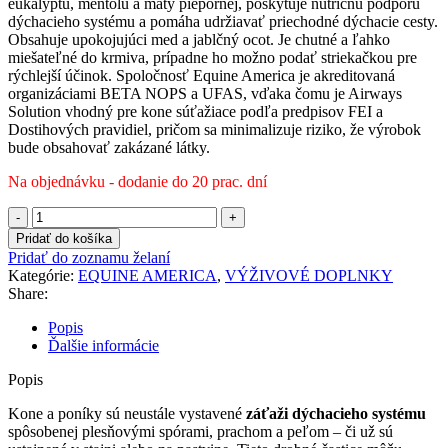
eukalyptu, mentolu a mäty piepornej, poskytuje nutričnú podporu
dýchacieho systému a pomáha udržiavať priechodné dýchacie cesty.
Obsahuje upokojujúci med a jablčný ocot. Je chutné a ľahko
miešateľné do krmiva, prípadne ho možno podať striekačkou pre
rýchlejší účinok. Spoločnosť Equine America je akreditovaná
organizáciami BETA NOPS a UFAS, vďaka čomu je Airways
Solution vhodný pre kone súťažiace podľa predpisov FEI a
Dostihových pravidiel, pričom sa minimalizuje riziko, že výrobok
bude obsahovať zakázané látky.
Na objednávku - dodanie do 20 prac. dní
množstvo
Equine
Pridať do košíka
America
Pridať do zoznamu želaní
-
Kategórie:
EQUINE AMERICA
,
VÝŽIVOVÉ DOPLNKY
Airways®
Share:
Solution
500ml
Popis
Ďalšie informácie
Popis
Kone a poníky sú neustále vystavené
záťaži dýchacieho systému
spôsobenej plesňovými spórami, prachom a peľom – či už sú