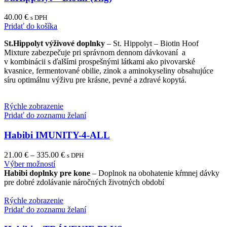
40.00
€
s DPH
Pridať do košíka
St.Hippolyt výživové doplnky
– St. Hippolyt – Biotin Hoof
Mixture zabezpečuje pri správnom dennom dávkovaní a
v kombinácii s ďalšími prospešnými látkami ako pivovarské
kvasnice, fermentované obilie, zinok a aminokyseliny obsahujúce
síru optimálnu výživu pre krásne, pevné a zdravé kopytá.
Rýchle zobrazenie
Pridať do zoznamu želaní
Habibi IMUNITY-4-ALL
21.00
€
–
335.00
€
s DPH
This
Výber možností
product
Habibi doplnky pre kone
– Doplnok na obohatenie kŕmnej dávky
has
pre dobré zdolávanie náročných životných období
multiple
variants.
Rýchle zobrazenie
The
Pridať do zoznamu želaní
options