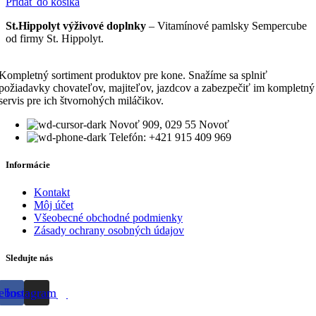
Pridať do košíka
St.Hippolyt výživové doplnky
– Vitamínové pamlsky Sempercube
od firmy St. Hippolyt.
Kompletný sortiment produktov pre kone. Snažíme sa splniť
požiadavky chovateľov, majiteľov, jazdcov a zabezpečiť im kompletný
servis pre ich štvornohých miláčikov.
Novoť 909, 029 55 Novoť
Telefón: +421 915 409 969
Informácie
Kontakt
Môj účet
Všeobecné obchodné podmienky
Zásady ochrany osobných údajov
Sledujte nás
ebook
Instagram