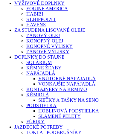
VÝŽIVOVÉ DOPLNKY
EQUINE AMERICA
HABIBI
ST.HIPPOLYT
HAVENS
ZA STUDENA LISOVANÉ OLEJE
ĽANOVÝ OLEJ
KONOPNÝ OLEJ
KONOPNÉ VÝLISKY
ĽANOVÉ VÝLISKY
DOPLNKY DO STAJNE
SOLÁRIUM
KŔMNE ŽĽABY
NAPÁJADLÁ
VNÚTORNÉ NAPÁJADLÁ
VONKAJŠIE NAPÁJADLÁ
KONTAJNERY NA KRMIVO
KŔMIDLÁ
SIEŤKY A TAŠKY NA SENO
PODSTIELKA
HOBLINOVÁ PODSTIELKA
SLAMENÉ PELETY
FÚRIKY
JAZDECKÉ POTREBY
TOKLAT PODBRUŠNÍKY