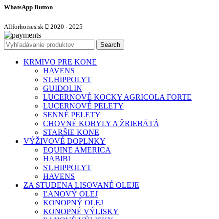
WhatsApp Button
Allforhorses.sk
2020 - 2025
Search
KRMIVO PRE KONE
HAVENS
ST.HIPPOLYT
GUIDOLIN
LUCERNOVÉ KOCKY AGRICOLA FORTE
LUCERNOVÉ PELETY
SENNÉ PELETY
CHOVNÉ KOBYLY A ŽRIEBÄTÁ
STARŠIE KONE
VÝŽIVOVÉ DOPLNKY
EQUINE AMERICA
HABIBI
ST.HIPPOLYT
HAVENS
ZA STUDENA LISOVANÉ OLEJE
ĽANOVÝ OLEJ
KONOPNÝ OLEJ
KONOPNÉ VÝLISKY