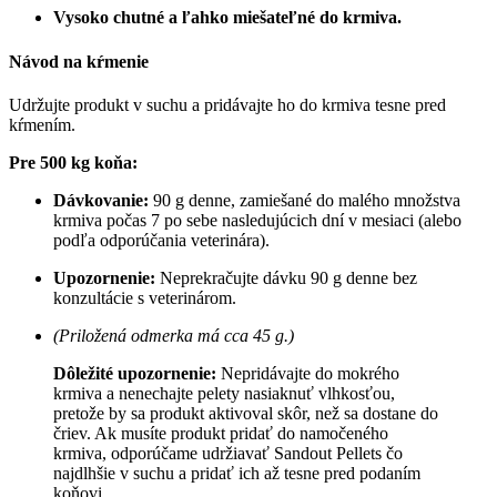
Vysoko chutné a ľahko miešateľné do krmiva.
Návod na kŕmenie
Udržujte produkt v suchu a pridávajte ho do krmiva tesne pred
kŕmením.
Pre 500 kg koňa:
Dávkovanie:
90 g denne, zamiešané do malého množstva
krmiva počas 7 po sebe nasledujúcich dní v mesiaci (alebo
podľa odporúčania veterinára).
Upozornenie:
Neprekračujte dávku 90 g denne bez
konzultácie s veterinárom.
(Priložená odmerka má cca 45 g.)
Dôležité upozornenie:
Nepridávajte do mokrého
krmiva a nenechajte pelety nasiaknuť vlhkosťou,
pretože by sa produkt aktivoval skôr, než sa dostane do
čriev. Ak musíte produkt pridať do namočeného
krmiva, odporúčame udržiavať Sandout Pellets čo
najdlhšie v suchu a pridať ich až tesne pred podaním
koňovi.