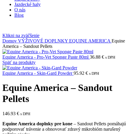
Jazdecké haly
O nás
Blog
Klikni na zväčšenie
Domov
VÝŽIVOVÉ DOPLNKY
EQUINE AMERICA
Equine
America – Sandout Pellets
Equine America - Pro-Vet Sponge Paste 80ml
36.88
€
s DPH
Späť na produkty
Equine America - Skin-Gard Powder
95.92
€
s DPH
Equine America – Sandout
Pellets
146.93
€
s DPH
Equine America doplnky pre kone
– Sandout Pellets pomáhajú
podporovať trávenie a obnovovať zdravý mikrobióm narušený