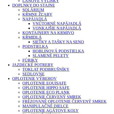
ĽANOVÉ VÝLISKY
DOPLNKY DO STAJNE
SOLÁRIUM
KŔMNE ŽĽABY
NAPÁJADLÁ
VNÚTORNÉ NAPÁJADLÁ
VONKAJŠIE NAPÁJADLÁ
KONTAJNERY NA KRMIVO
KŔMIDLÁ
SIEŤKY A TAŠKY NA SENO
PODSTIELKA
HOBLINOVÁ PODSTIELKA
SLAMENÉ PELETY
FÚRIKY
JAZDECKÉ POTREBY
TOKLAT PODBRUŠNÍKY
SEDLOVNE
OPLOTENIE VÝBEHOV
OPLOTENIE EQUISAFE
OPLOTENIE HIPPO SAFE
OPLOTENIE ECO PLANK
OPLOTENIE ČERVENÝ SMREK
FRÉZOVANÉ OPLOTENIE ČERVENÝ SMREK
MANIPULAČNÉ DIELCE
OPLOTENIE AGÁTOVE KOLY