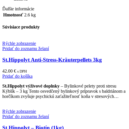
Ďalšie informácie
Hmotnosť
2.6 kg
Súvisiace produkty
Rýchle zobrazenie
Pridať do zoznamu želaní
St.Hippolyt Anti-Stress-Kräuterpellets 3kg
42.00
€
s DPH
Pridať do košíka
St.Hippolyt výživové doplnky
– Bylinkové pelety proti stresu
Kýblík – 3 kg Tento osvedčený bylinkový prípravok s baldriánom a
horčíkom zvyšuje psychickú zaťažiteľnosť koňa v stresových…
Rýchle zobrazenie
Pridať do zoznamu želaní
St.Hippolyt – Biotín (1kg)