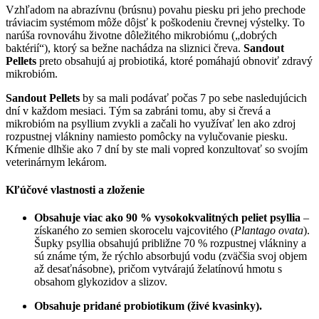
Vzhľadom na abrazívnu (brúsnu) povahu piesku pri jeho prechode
tráviacim systémom môže dôjsť k poškodeniu črevnej výstelky. To
narúša rovnováhu životne dôležitého mikrobiómu („dobrých
baktérií“), ktorý sa bežne nachádza na sliznici čreva.
Sandout
Pellets
preto obsahujú aj probiotiká, ktoré pomáhajú obnoviť zdravý
mikrobióm.
Sandout Pellets
by sa mali podávať počas 7 po sebe nasledujúcich
dní v každom mesiaci. Tým sa zabráni tomu, aby si črevá a
mikrobióm na psyllium zvykli a začali ho využívať len ako zdroj
rozpustnej vlákniny namiesto pomôcky na vylučovanie piesku.
Kŕmenie dlhšie ako 7 dní by ste mali vopred konzultovať so svojím
veterinárnym lekárom.
Kľúčové vlastnosti a zloženie
Obsahuje viac ako 90 % vysokokvalitných peliet psyllia
–
získaného zo semien skorocelu vajcovitého (
Plantago ovata
).
Šupky psyllia obsahujú približne 70 % rozpustnej vlákniny a
sú známe tým, že rýchlo absorbujú vodu (zväčšia svoj objem
až desaťnásobne), pričom vytvárajú želatínovú hmotu s
obsahom glykozidov a slizov.
Obsahuje pridané probiotikum (živé kvasinky).