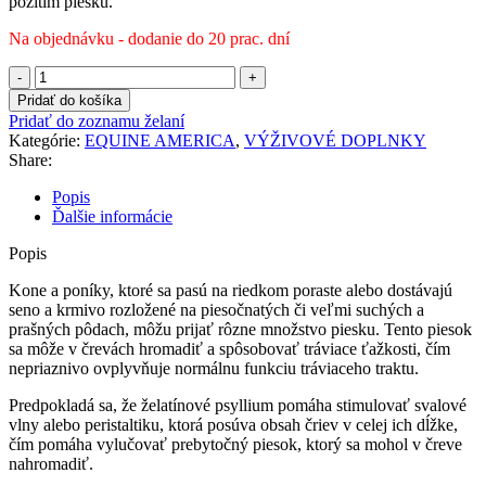
požitím piesku.
Na objednávku - dodanie do 20 prac. dní
množstvo
Equine
Pridať do košíka
America
Pridať do zoznamu želaní
-
Kategórie:
EQUINE AMERICA
,
VÝŽIVOVÉ DOPLNKY
Sandout
Share:
Pellets
Popis
Ďalšie informácie
Popis
Kone a poníky, ktoré sa pasú na riedkom poraste alebo dostávajú
seno a krmivo rozložené na piesočnatých či veľmi suchých a
prašných pôdach, môžu prijať rôzne množstvo piesku. Tento piesok
sa môže v črevách hromadiť a spôsobovať tráviace ťažkosti, čím
nepriaznivo ovplyvňuje normálnu funkciu tráviaceho traktu.
Predpokladá sa, že želatínové psyllium pomáha stimulovať svalové
vlny alebo peristaltiku, ktorá posúva obsah čriev v celej ich dĺžke,
čím pomáha vylučovať prebytočný piesok, ktorý sa mohol v čreve
nahromadiť.