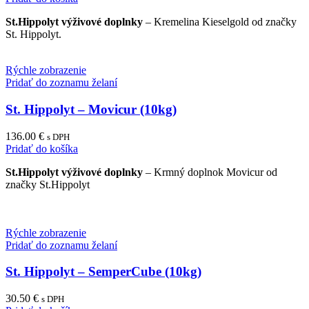
St.Hippolyt výživové doplnky
– Kremelina Kieselgold od značky
St. Hippolyt.
Rýchle zobrazenie
Pridať do zoznamu želaní
St. Hippolyt – Movicur (10kg)
136.00
€
s DPH
Pridať do košíka
St.Hippolyt výživové doplnky
– Krmný doplnok Movicur od
značky St.Hippolyt
Rýchle zobrazenie
Pridať do zoznamu želaní
St. Hippolyt – SemperCube (10kg)
30.50
€
s DPH