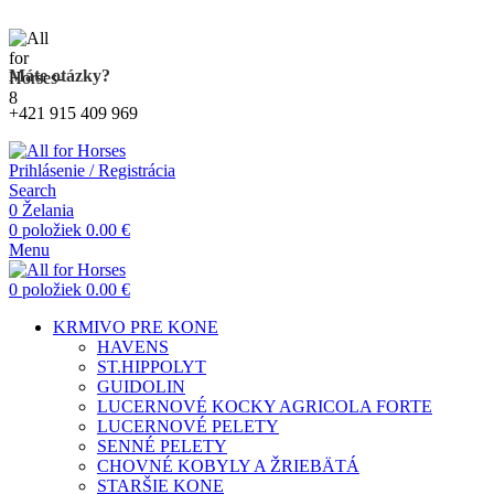
Kompletný sortiment produktov pre kone
Máte otázky?
+421 915 409 969
Prihlásenie / Registrácia
Search
0
Želania
0
položiek
0.00
€
Menu
0
položiek
0.00
€
KRMIVO PRE KONE
HAVENS
ST.HIPPOLYT
GUIDOLIN
LUCERNOVÉ KOCKY AGRICOLA FORTE
LUCERNOVÉ PELETY
SENNÉ PELETY
CHOVNÉ KOBYLY A ŽRIEBÄTÁ
STARŠIE KONE