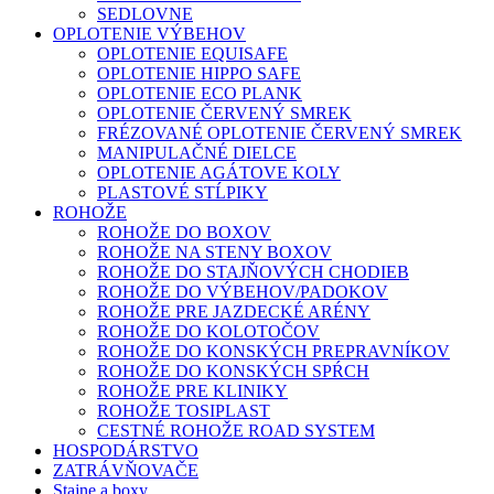
SEDLOVNE
OPLOTENIE VÝBEHOV
OPLOTENIE EQUISAFE
OPLOTENIE HIPPO SAFE
OPLOTENIE ECO PLANK
OPLOTENIE ČERVENÝ SMREK
FRÉZOVANÉ OPLOTENIE ČERVENÝ SMREK
MANIPULAČNÉ DIELCE
OPLOTENIE AGÁTOVE KOLY
PLASTOVÉ STĹPIKY
ROHOŽE
ROHOŽE DO BOXOV
ROHOŽE NA STENY BOXOV
ROHOŽE DO STAJŇOVÝCH CHODIEB
ROHOŽE DO VÝBEHOV/PADOKOV
ROHOŽE PRE JAZDECKÉ ARÉNY
ROHOŽE DO KOLOTOČOV
ROHOŽE DO KONSKÝCH PREPRAVNÍKOV
ROHOŽE DO KONSKÝCH SPŔCH
ROHOŽE PRE KLINIKY
ROHOŽE TOSIPLAST
CESTNÉ ROHOŽE ROAD SYSTEM
HOSPODÁRSTVO
ZATRÁVŇOVAČE
Stajne a boxy