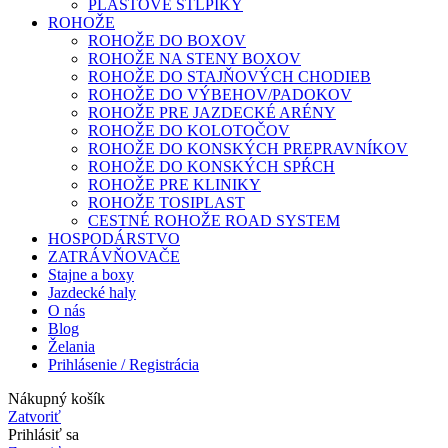
PLASTOVÉ STĹPIKY
ROHOŽE
ROHOŽE DO BOXOV
ROHOŽE NA STENY BOXOV
ROHOŽE DO STAJŇOVÝCH CHODIEB
ROHOŽE DO VÝBEHOV/PADOKOV
ROHOŽE PRE JAZDECKÉ ARÉNY
ROHOŽE DO KOLOTOČOV
ROHOŽE DO KONSKÝCH PREPRAVNÍKOV
ROHOŽE DO KONSKÝCH SPŔCH
ROHOŽE PRE KLINIKY
ROHOŽE TOSIPLAST
CESTNÉ ROHOŽE ROAD SYSTEM
HOSPODÁRSTVO
ZATRÁVŇOVAČE
Stajne a boxy
Jazdecké haly
O nás
Blog
Želania
Prihlásenie / Registrácia
Nákupný košík
Zatvoriť
Prihlásiť sa